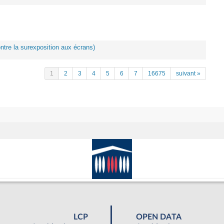
ontre la surexposition aux écrans)
1
2
3
4
5
6
7
16675
suivant »
LCP
OPEN DATA