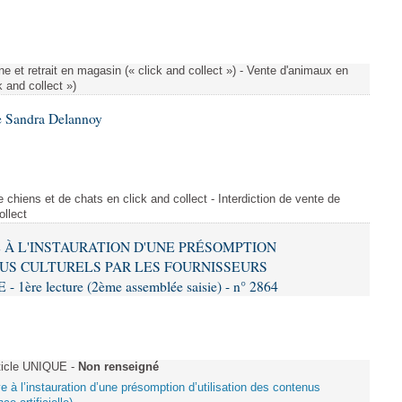
e et retrait en magasin (« click and collect ») - Vente d'animaux en
k and collect »)
e Sandra Delannoy
 chiens et de chats en click and collect - Interdiction de vente de
ollect
VE À L'INSTAURATION D'UNE PRÉSOMPTION
US CULTURELS PAR LES FOURNISSEURS
re lecture (2ème assemblée saisie) - n° 2864
ticle UNIQUE -
Non renseigné
ive à l’instauration d’une présomption d’utilisation des contenus