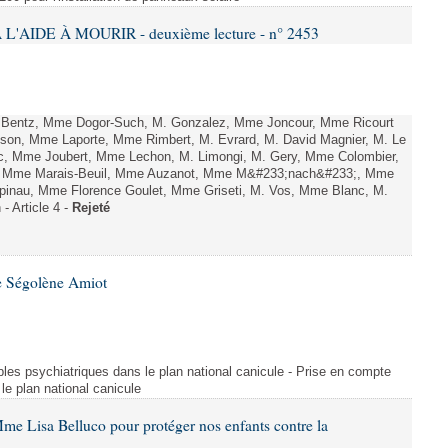
L'AIDE À MOURIR - deuxième lecture - n° 2453
. Bentz, Mme Dogor-Such, M. Gonzalez, Mme Joncour, Mme Ricourt
Tesson, Mme Laporte, Mme Rimbert, M. Evrard, M. David Magnier, M. Le
c, Mme Joubert, Mme Lechon, M. Limongi, M. Gery, Mme Colombier,
rd, Mme Marais-Beuil, Mme Auzanot, Mme M&#233;nach&#233;, Mme
;pinau, Mme Florence Goulet, Mme Griseti, M. Vos, Mme Blanc, M.
- Article 4 -
Rejeté
e Ségolène Amiot
les psychiatriques dans le plan national canicule - Prise en compte
le plan national canicule
me Lisa Belluco pour protéger nos enfants contre la