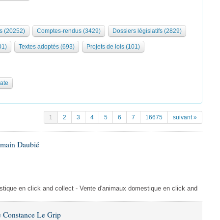
s (20252)
Comptes-rendus (3429)
Dossiers législatifs (2829)
01)
Textes adoptés (693)
Projets de lois (101)
date
1
2
3
4
5
6
7
16675
suivant »
omain Daubié
ique en click and collect - Vente d'animaux domestique en click and
 Constance Le Grip