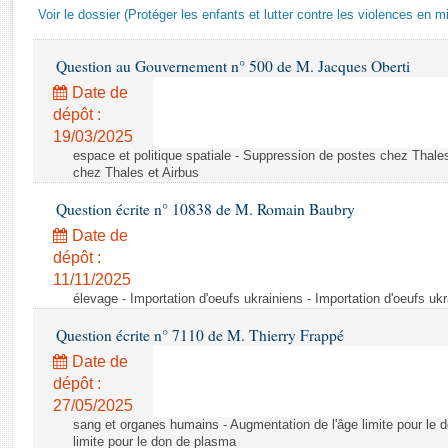
Rapports d'enquête
Voir le dossier (Protéger les enfants et lutter contre les violences en mi
Rapports législatifs
Rapports sur l'application des lois
Question au Gouvernement n° 500 de M. Jacques Oberti
Baromètre de l’application des lois
Date de
dépôt :
19/03/2025
Dossiers législatifs
espace et politique spatiale - Suppression de postes chez Thale
Budget et sécurité sociale
chez Thales et Airbus
Questions écrites et orales
Question écrite n° 10838 de M. Romain Baubry
Comptes rendus des débats
Date de
dépôt :
11/11/2025
élevage - Importation d'oeufs ukrainiens - Importation d'oeufs uk
Question écrite n° 7110 de M. Thierry Frappé
Date de
dépôt :
27/05/2025
sang et organes humains - Augmentation de l'âge limite pour le 
limite pour le don de plasma