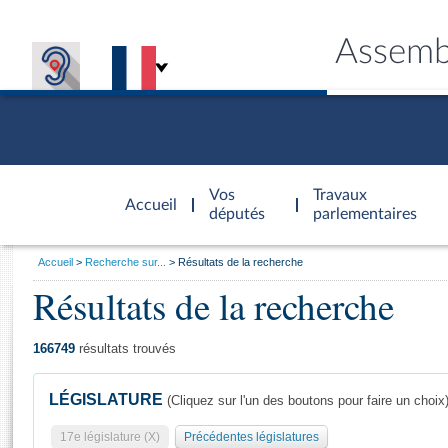
Assemb
Accèder à
la page
Vos
Travaux
Accueil
d'accueil
députés
parlementaires
Vous
Accueil
Recherche sur...
Résultats de la recherche
êtes
Résultats de la recherche
Général
ici
CONNEX
TRAVA
CONNA
DÉC
:
166749
résultats trouvés
LÉGISLATURE
(Cliquez sur l'un des boutons pour faire un choix
17e législature (X)
Précédentes législatures