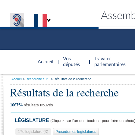
Assemb
Accèder à
la page
Vos
Travaux
Accueil
d'accueil
députés
parlementaires
Vous
Accueil
Recherche sur...
Résultats de la recherche
êtes
Résultats de la recherche
Général
ici
CONNEX
TRAVA
CONNA
DÉC
:
166754
résultats trouvés
LÉGISLATURE
(Cliquez sur l'un des boutons pour faire un choix
17e législature (X)
Précédentes législatures