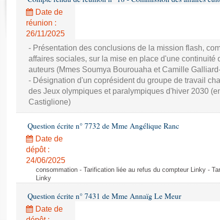
Rapports d'enquête
Date de
Rapports législatifs
réunion :
Rapports sur l'application des lois
26/11/2025
Baromètre de l’application des lois
- Présentation des conclusions de la mission flash, 
affaires sociales, sur la mise en place d'une continuité 
Dossiers législatifs
auteurs (Mmes Soumya Bourouaha et Camille Galliard-M
Budget et sécurité sociale
- Désignation d'un coprésident du groupe de travail cha
des Jeux olympiques et paralympiques d'hiver 2030 (e
Questions écrites et orales
Castiglione)
Comptes rendus des débats
Question écrite n° 7732 de Mme Angélique Ranc
Date de
dépôt :
24/06/2025
consommation - Tarification liée au refus du compteur Linky - Tar
Linky
Question écrite n° 7431 de Mme Annaïg Le Meur
Date de
dépôt :