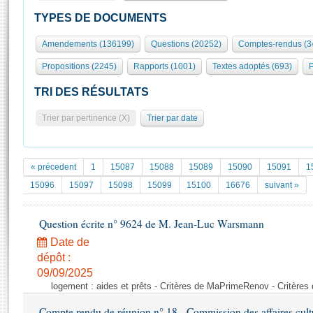
S'id
Présidence
Séance publique
Rôle et pouvoirs de l'Assemblée
Visiter l'Assemblée
TYPES DE DOCUMENTS
Fiches « Connaissance de l’Assemblée »
577 députés
Commissions et autres organes
Visite virtuelle du palais Bourbon
Amendements (136199)
Questions (20252)
Comptes-rendus (3
Organisation de l'Assemblée
Groupes politiques
Europe et International
Assister à une séance
Mot
Propositions (2245)
Rapports (1001)
Textes adoptés (693)
P
Présidence
Conférence des Présidents
Bureau
Collège des Ques
Élections législatives
Contrôle et évaluation
Accès des chercheurs à l’Assemblée
TRI DES RÉSULTATS
Congrès
Les évènements
S'inscrire
Trier par pertinence (X)
Trier par date
Pétitions
Statistiques et chiffres clés
Transparence et déontologie
Vous n'ave
Patrimoine
E
Documents de référence
« précedent
1
15087
15088
15089
15090
15091
1
La Bibliothèque
( Constitution | Règlement de l'Assemblée ... )
Documents parlementaires
15096
15097
15098
15099
15100
16676
suivant »
Les archives
Projets de loi
Contacts et plan d'accès
Question écrite n° 9624 de M. Jean-Luc Warsmann
Propositions de loi
Histoire
Photos libres de droit
Amendements
Date de
Juniors
dépôt :
Textes adoptés
Anciennes législatures
09/09/2025
logement : aides et prêts - Critères de MaPrimeRenov - Critèr
Liens vers les sites publics
Rapports d'information
Compte rendu de réunion n° 18 - Commission des affaires cultur