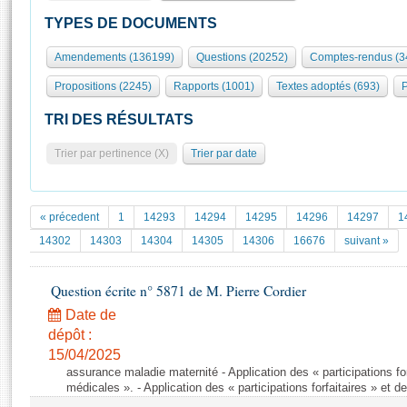
S'id
Présidence
Séance publique
Rôle et pouvoirs de l'Assemblée
Visiter l'Assemblée
TYPES DE DOCUMENTS
Fiches « Connaissance de l’Assemblée »
577 députés
Commissions et autres organes
Visite virtuelle du palais Bourbon
Amendements (136199)
Questions (20252)
Comptes-rendus (3
Organisation de l'Assemblée
Groupes politiques
Europe et International
Assister à une séance
Mot
Propositions (2245)
Rapports (1001)
Textes adoptés (693)
P
Présidence
Conférence des Présidents
Bureau
Collège des Ques
Élections législatives
Contrôle et évaluation
Accès des chercheurs à l’Assemblée
TRI DES RÉSULTATS
Congrès
Les évènements
S'inscrire
Trier par pertinence (X)
Trier par date
Pétitions
Statistiques et chiffres clés
Transparence et déontologie
Vous n'ave
Patrimoine
E
Documents de référence
« précedent
1
14293
14294
14295
14296
14297
1
La Bibliothèque
( Constitution | Règlement de l'Assemblée ... )
Documents parlementaires
14302
14303
14304
14305
14306
16676
suivant »
Les archives
Projets de loi
Contacts et plan d'accès
Question écrite n° 5871 de M. Pierre Cordier
Propositions de loi
Histoire
Photos libres de droit
Amendements
Date de
Juniors
dépôt :
Textes adoptés
Anciennes législatures
15/04/2025
assurance maladie maternité - Application des « participations for
Liens vers les sites publics
Rapports d'information
médicales ». - Application des « participations forfaitaires » et 