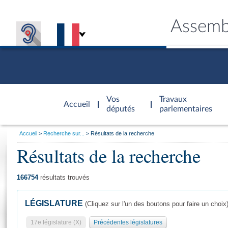
Assemb
Accèder à
la page
Vos
Travaux
Accueil
d'accueil
députés
parlementaires
Vous
Accueil
Recherche sur...
Résultats de la recherche
êtes
Résultats de la recherche
Général
ici
CONNEX
TRAVA
CONNA
DÉC
:
166754
résultats trouvés
LÉGISLATURE
(Cliquez sur l'un des boutons pour faire un choix
17e législature (X)
Précédentes législatures