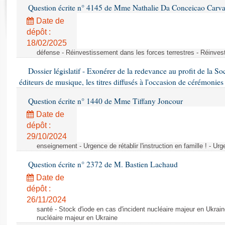
Rapports d'enquête
Question écrite n° 4145 de Mme Nathalie Da Conceicao Carv
Rapports législatifs
Date de
Rapports sur l'application des lois
dépôt :
Baromètre de l’application des lois
18/02/2025
défense - Réinvestissement dans les forces terrestres - Réinves
Dossiers législatifs
Dossier législatif - Exonérer de la redevance au profit de la So
éditeurs de musique, les titres diffusés à l'occasion de cérémonie
Budget et sécurité sociale
Questions écrites et orales
Question écrite n° 1440 de Mme Tiffany Joncour
Comptes rendus des débats
Date de
dépôt :
29/10/2024
enseignement - Urgence de rétablir l'instruction en famille ! - Urgen
Question écrite n° 2372 de M. Bastien Lachaud
Date de
dépôt :
26/11/2024
santé - Stock d'iode en cas d'incident nucléaire majeur en Ukrain
nucléaire majeur en Ukraine