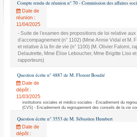
Rapports d'enquête
Compte rendu de réunion n° 70 - Commission des affaires soci
Rapports législatifs
Date de
Rapports sur l'application des lois
réunion :
11/04/2025
Baromètre de l’application des lois
- Suite de l'examen des propositions de loi relative aux s
d'accompagnement (n° 1102) (Mme Annie Vidal et M. Fr
Dossiers législatifs
et relative à la fin de vie (n° 1100) (M. Olivier Falorni,
Budget et sécurité sociale
Delautrette, Mme Élise Leboucher, Mme Brigitte Liso et
Questions écrites et orales
rapporteurs)
Comptes rendus des débats
Question écrite n° 4887 de M. Florent Boudié
Date de
dépôt :
11/03/2025
institutions sociales et médico sociales - Encadrement du regro
(CVS) - Encadrement du regroupement des conseils de la vie so
Question écrite n° 3553 de M. Sébastien Humbert
Date de
dépôt :