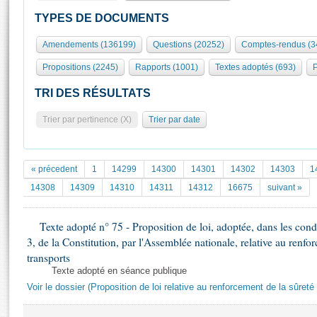
S'id
Présidence
Séance publique
Rôle et pouvoirs de l'Assemblée
Visiter l'Assemblée
TYPES DE DOCUMENTS
Fiches « Connaissance de l’Assemblée »
577 députés
Commissions et autres organes
Visite virtuelle du palais Bourbon
Amendements (136199)
Questions (20252)
Comptes-rendus (3
Organisation de l'Assemblée
Groupes politiques
Europe et International
Assister à une séance
Mot
Propositions (2245)
Rapports (1001)
Textes adoptés (693)
P
Présidence
Conférence des Présidents
Bureau
Collège des Ques
Élections législatives
Contrôle et évaluation
Accès des chercheurs à l’Assemblée
TRI DES RÉSULTATS
Congrès
Les évènements
S'inscrire
Trier par pertinence (X)
Trier par date
Pétitions
Statistiques et chiffres clés
Transparence et déontologie
Vous n'ave
Patrimoine
E
Documents de référence
« précedent
1
14299
14300
14301
14302
14303
1
La Bibliothèque
( Constitution | Règlement de l'Assemblée ... )
Documents parlementaires
14308
14309
14310
14311
14312
16675
suivant »
Les archives
Projets de loi
Contacts et plan d'accès
Texte adopté n° 75 - Proposition de loi, adoptée, dans les condit
Propositions de loi
Histoire
3, de la Constitution, par l'Assemblée nationale, relative au renfo
Photos libres de droit
Amendements
Juniors
transports
Textes adoptés
Texte adopté en séance publique
Anciennes législatures
Voir le dossier (Proposition de loi relative au renforcement de la sûreté
Liens vers les sites publics
Rapports d'information