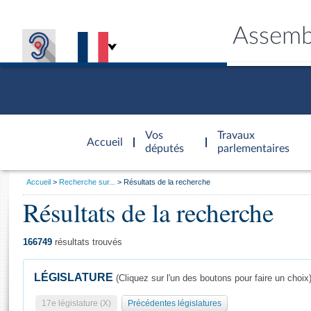
Assemb
Accèder à
la page
Vos
Travaux
Accueil
d'accueil
députés
parlementaires
Vous
Accueil
Recherche sur...
Résultats de la recherche
êtes
Résultats de la recherche
Général
ici
CONNEX
TRAVA
CONNA
DÉC
:
166749
résultats trouvés
LÉGISLATURE
(Cliquez sur l'un des boutons pour faire un choix
17e législature (X)
Précédentes législatures