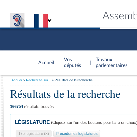
Assemb
Accèder à
la page
Vos
Travaux
Accueil
d'accueil
députés
parlementaires
Vous
Accueil
Recherche sur...
Résultats de la recherche
êtes
Résultats de la recherche
Général
ici
CONNEX
TRAVA
CONNA
DÉC
:
166754
résultats trouvés
LÉGISLATURE
(Cliquez sur l'un des boutons pour faire un choix
17e législature (X)
Précédentes législatures