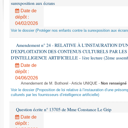
Rapports d'enquête
surexposition aux écrans
Rapports législatifs
Date de
Rapports sur l'application des lois
dépôt :
Baromètre de l’application des lois
04/02/2026
Voir le dossier (Protéger nos enfants contre la surexposition aux écran
Dossiers législatifs
Amendement n° 24 - RELATIVE À L'INSTAURATION D'
Budget et sécurité sociale
D'EXPLOITATION DES CONTENUS CULTURELS PAR LES
Questions écrites et orales
D'INTELLIGENCE ARTIFICIELLE - 1ère lecture (2ème assemblé
Comptes rendus des débats
Date de
dépôt :
04/06/2026
Amendement de M. Bothorel - Article UNIQUE -
Non renseigné
Voir le dossier (Proposition de loi relative à l’instauration d’une présom
culturels par les fournisseurs d’intelligence artificielle)
Question écrite n° 13705 de Mme Constance Le Grip
Date de
dépôt :