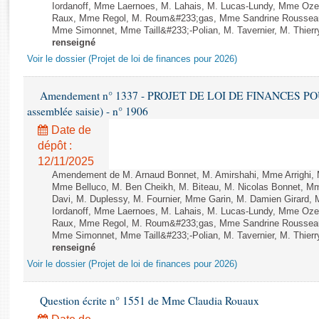
Rapports d'enquête
Iordanoff, Mme Laernoes, M. Lahais, M. Lucas-Lundy, Mme Oz
Raux, Mme Regol, M. Roum&#233;gas, Mme Sandrine Rousseau
Rapports législatifs
Mme Simonnet, Mme Taill&#233;-Polian, M. Tavernier, M. Thierry
Rapports sur l'application des lois
renseigné
Baromètre de l’application des lois
Voir le dossier (Projet de loi de finances pour 2026)
Amendement n° 1337 - PROJET DE LOI DE FINANCES POUR 2
Dossiers législatifs
assemblée saisie) - n° 1906
Budget et sécurité sociale
Date de
Questions écrites et orales
dépôt :
Comptes rendus des débats
12/11/2025
Amendement de M. Arnaud Bonnet, M. Amirshahi, Mme Arrighi, 
Mme Belluco, M. Ben Cheikh, M. Biteau, M. Nicolas Bonnet, Mm
Davi, M. Duplessy, M. Fournier, Mme Garin, M. Damien Girard,
Iordanoff, Mme Laernoes, M. Lahais, M. Lucas-Lundy, Mme Oz
Raux, Mme Regol, M. Roum&#233;gas, Mme Sandrine Rousseau
Mme Simonnet, Mme Taill&#233;-Polian, M. Tavernier, M. Thierry
renseigné
Voir le dossier (Projet de loi de finances pour 2026)
Question écrite n° 1551 de Mme Claudia Rouaux