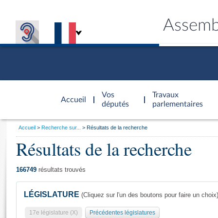
Assemb
Accèder à
la page
Vos
Travaux
Accueil
d'accueil
députés
parlementaires
Vous
Accueil
Recherche sur...
Résultats de la recherche
êtes
Résultats de la recherche
Général
ici
CONNEX
TRAVA
CONNA
DÉC
:
166749
résultats trouvés
LÉGISLATURE
(Cliquez sur l'un des boutons pour faire un choix
17e législature (X)
Précédentes législatures