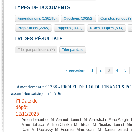
S'id
Présidence
Séance publique
Rôle et pouvoirs de l'Assemblée
Visiter l'Assemblée
TYPES DE DOCUMENTS
Fiches « Connaissance de l’Assemblée »
577 députés
Commissions et autres organes
Visite virtuelle du palais Bourbon
Amendements (136199)
Questions (20252)
Comptes-rendus (3
Organisation de l'Assemblée
Groupes politiques
Europe et International
Assister à une séance
Mot
Propositions (2245)
Rapports (1001)
Textes adoptés (693)
P
Présidence
Conférence des Présidents
Bureau
Collège des Ques
Élections législatives
Contrôle et évaluation
Accès des chercheurs à l’Assemblée
TRI DES RÉSULTATS
Congrès
Les évènements
S'inscrire
Trier par pertinence (X)
Trier par date
Pétitions
Statistiques et chiffres clés
Transparence et déontologie
Vous n'ave
Patrimoine
E
Documents de référence
« précedent
1
2
3
4
5
La Bibliothèque
( Constitution | Règlement de l'Assemblée ... )
Documents parlementaires
Les archives
Amendement n° 1338 - PROJET DE LOI DE FINANCES POUR 2
Projets de loi
Contacts et plan d'accès
assemblée saisie) - n° 1906
Propositions de loi
Histoire
Photos libres de droit
Date de
Amendements
Juniors
dépôt :
Textes adoptés
12/11/2025
Anciennes législatures
Amendement de M. Arnaud Bonnet, M. Amirshahi, Mme Arrighi, 
Liens vers les sites publics
Mme Belluco, M. Ben Cheikh, M. Biteau, M. Nicolas Bonnet, Mm
Rapports d'information
Davi, M. Duplessy, M. Fournier, Mme Garin, M. Damien Girard,