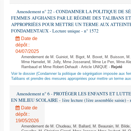
Amendement n° 22 - CONDAMNER LA POLITIQUE DE 
FEMMES AFGHANES PAR LE RÉGIME DES TALIBANS E
APPROPRIÉES POUR METTRE UN TERME AUX ATTEINTE
FONDAMENTAUX - Lecture unique - n° 1572
Date de
dépôt :
04/07/2025
Amendement de M. Guiniot, M. Bigot, M. Bovet, M. Buisson, M.
Mme Hamelet, M. Jolly, Mme Josserand, Mme Le Pen, Mme Alex
Rambaud et Mme Robert-Dehault - Article UNIQUE -
Rejeté
Voir le dossier (Condamner la politique de ségrégation imposée aux f
Talibans et prendre des mesures appropriées pour mettre un terme aux 
Amendement n° 6 - PROTÉGER LES ENFANTS ET LUT
EN MILIEU SCOLAIRE - 1ère lecture (1ère assemblée saisie) - 
Date de
dépôt :
19/05/2026
Amendement de M. Chudeau, M. Ballard, M. Beaurain, M. Bilde