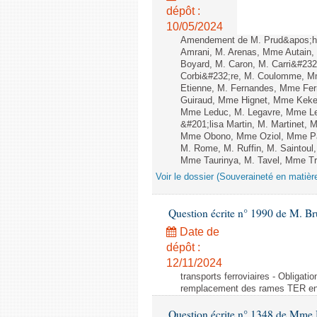
dépôt :
10/05/2024
Amendement de M. Prud&apos;h
Amrani, M. Arenas, Mme Autain, 
Boyard, M. Caron, M. Carri&#232
Corbi&#232;re, M. Coulomme, Mm
Etienne, M. Fernandes, Mme Ferr
Guiraud, Mme Hignet, Mme Keke,
Mme Leduc, M. Legavre, Mme Le
&#201;lisa Martin, M. Martinet,
Mme Obono, Mme Oziol, Mme Pano
M. Rome, M. Ruffin, M. Saintou
Mme Taurinya, M. Tavel, Mme Tr
Voir le dossier (Souveraineté en matièr
Question écrite n° 1990 de M. Br
Date de
dépôt :
12/11/2024
transports ferroviaires - Obliga
remplacement des rames TER en
Question écrite n° 1348 de Mme