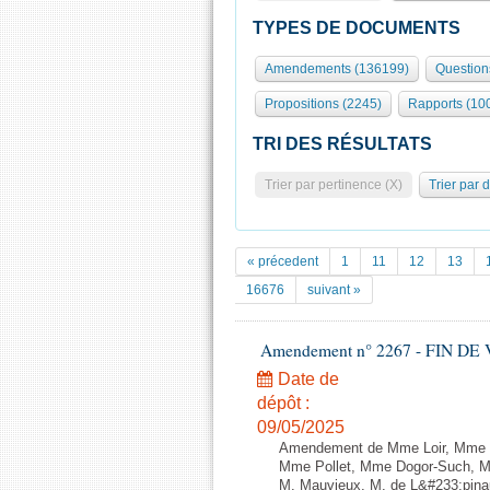
TYPES DE DOCUMENTS
Amendements (136199)
Question
Propositions (2245)
Rapports (10
TRI DES RÉSULTATS
Trier par pertinence (X)
Trier par 
« précedent
1
11
12
13
16676
suivant »
Amendement n° 2267 - FIN DE VIE 
Date de
dépôt :
09/05/2025
Amendement de Mme Loir, Mme M
Mme Pollet, Mme Dogor-Such, M.
M. Mauvieux, M. de L&#233;pin