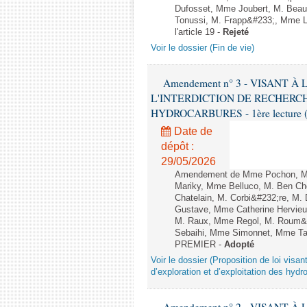
Dufosset, Mme Joubert, M. Beaur
Tonussi, M. Frapp&#233;, Mme Le
l'article 19 -
Rejeté
Voir le dossier (Fin de vie)
Amendement n° 3 - VISANT 
L'INTERDICTION DE RECHERCH
HYDROCARBURES - 1ère lecture (2è
Date de
dépôt :
29/05/2026
Amendement de Mme Pochon, Mme
Mariky, Mme Belluco, M. Ben Ch
Chatelain, M. Corbi&#232;re, M.
Gustave, Mme Catherine Hervieu
M. Raux, Mme Regol, M. Roum&
Sebaihi, Mme Simonnet, Mme Taill
PREMIER -
Adopté
Voir le dossier (Proposition de loi visant
d’exploration et d’exploitation des hydr