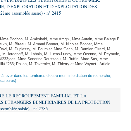
À LEVER, DANS LES TERRITOIRES D'OUTRE-MER,
E, D'EXPLORATION ET D'EXPLOITATION DES
me assemblée saisie) - n° 2415
me Pochon, M. Amirshahi, Mme Arrighi, Mme Autain, Mme Balage El
eikh, M. Biteau, M. Arnaud Bonnet, M. Nicolas Bonnet, Mme
 Davi, M. Duplessy, M. Fournier, Mme Garin, M. Damien Girard, M.
, M. Iordanoff, M. Lahais, M. Lucas-Lundy, Mme Ozenne, M. Peytavie,
#233;gas, Mme Sandrine Rousseau, M. Ruffin, Mme Sas, Mme
&#233;-Polian, M. Tavernier, M. Thierry et Mme Voynet - Article
 à lever dans les territoires d’outre-mer l’interdiction de recherche,
ocarbures)
NDRE LE REGROUPEMENT FAMILIAL ET LA
ES ÉTRANGERS BÉNÉFICIAIRES DE LA PROTECTION
ssemblée saisie) - n° 2785