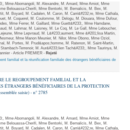
, Mme Abomangoli, M. Alexandre, M. Amard, Mme Amiot, Mme
Mme Belouassa-Cherifi, Mme Bentorki, M. Bernalicis, M. Bex, M.
it, M. Boyard, M. Cadalen, M. Caron, M. Carri&#232;re, Mme Cathala,
ouet, M. Coquerel, M. Coulomme, M. Delogu, M. Diouara, Mme Dufour,
ndes, Mme Ferrer, M. Gaillard, Mme Guett&#233;, Mme Hamdane,
aud, M. Lahmar, M. Laisney, M. Le Coq, M. Le Gall, Mme Leboucher,
Lejeune, Mme Lepvraud, M. L&#233;aument, Mme &#201;lisa Martin,
esmeur, Mme Manon Meunier, M. Nilor, Mme Obono, Mme Oziol,
mal, M. Portes, M. Prud&apos;homme, M. Ratenon, M. Saint-Martin,
Stambach-Terrenoir, M. Aur&#233;lien Tach&#233;, Mme Taurinya, M.
annier - Article PREMIER -
Rejeté
nt familial et la réunification familiale des étrangers bénéficiaires de
NDRE LE REGROUPEMENT FAMILIAL ET LA
ES ÉTRANGERS BÉNÉFICIAIRES DE LA PROTECTION
ssemblée saisie) - n° 2785
, Mme Abomangoli, M. Alexandre, M. Amard, Mme Amiot, Mme
Mme Belouassa-Cherifi, Mme Bentorki, M. Bernalicis, M. Bex, M.
it, M. Boyard, M. Cadalen, M. Caron, M. Carri&#232;re, Mme Cathala,