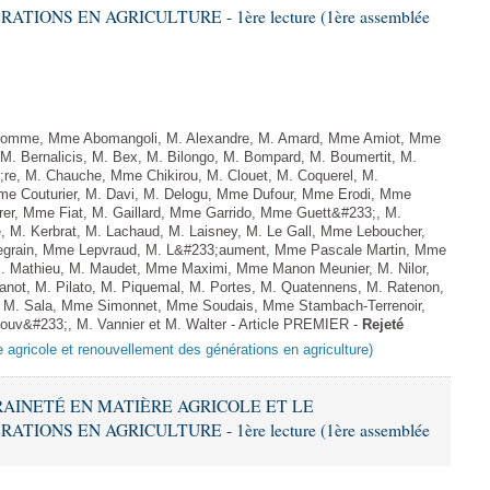
ONS EN AGRICULTURE - 1ère lecture (1ère assemblée
omme, Mme Abomangoli, M. Alexandre, M. Amard, Mme Amiot, Mme
M. Bernalicis, M. Bex, M. Bilongo, M. Bompard, M. Boumertit, M.
;re, M. Chauche, Mme Chikirou, M. Clouet, M. Coquerel, M.
e Couturier, M. Davi, M. Delogu, Mme Dufour, Mme Erodi, Mme
er, Mme Fiat, M. Gaillard, Mme Garrido, Mme Guett&#233;, M.
 M. Kerbrat, M. Lachaud, M. Laisney, M. Le Gall, Mme Leboucher,
grain, Mme Lepvraud, M. L&#233;aument, Mme Pascale Martin, Mme
 M. Mathieu, M. Maudet, Mme Maximi, Mme Manon Meunier, M. Nilor,
t, M. Pilato, M. Piquemal, M. Portes, M. Quatennens, M. Ratenon,
l, M. Sala, Mme Simonnet, Mme Soudais, Mme Stambach-Terrenoir,
ouv&#233;, M. Vannier et M. Walter - Article PREMIER -
Rejeté
e agricole et renouvellement des générations en agriculture)
ERAINETÉ EN MATIÈRE AGRICOLE ET LE
ONS EN AGRICULTURE - 1ère lecture (1ère assemblée