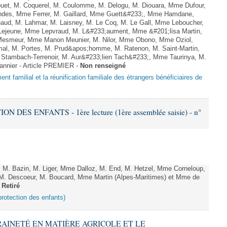
ouet, M. Coquerel, M. Coulomme, M. Delogu, M. Diouara, Mme Dufour,
ndes, Mme Ferrer, M. Gaillard, Mme Guett&#233;, Mme Hamdane,
aud, M. Lahmar, M. Laisney, M. Le Coq, M. Le Gall, Mme Leboucher,
Lejeune, Mme Lepvraud, M. L&#233;aument, Mme &#201;lisa Martin,
esmeur, Mme Manon Meunier, M. Nilor, Mme Obono, Mme Oziol,
mal, M. Portes, M. Prud&apos;homme, M. Ratenon, M. Saint-Martin,
Stambach-Terrenoir, M. Aur&#233;lien Tach&#233;, Mme Taurinya, M.
annier - Article PREMIER -
Non renseigné
nt familial et la réunification familiale des étrangers bénéficiaires de
 DES ENFANTS - 1ère lecture (1ère assemblée saisie) - n°
. Bazin, M. Liger, Mme Dalloz, M. End, M. Hetzel, Mme Corneloup,
. Descoeur, M. Boucard, Mme Martin (Alpes-Maritimes) et Mme de
-
Retiré
a protection des enfants)
ERAINETÉ EN MATIÈRE AGRICOLE ET LE