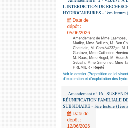
Amendement n° 2 - VISANT 
L'INTERDICTION DE RECHERCH
HYDROCARBURES - 1ère lecture (2è
Date de
dépôt :
05/06/2026
Amendement de Mme Laernoes, M
Mariky, Mme Belluco, M. Ben Ch
Chatelain, M. Corbi&#232;re, M.
Gustave, Mme Catherine Hervieu
M. Raux, Mme Regol, M. Roum&
Sebaihi, Mme Simonnet, Mme Taill
PREMIER -
Rejeté
Voir le dossier (Proposition de loi visant
d’exploration et d’exploitation des hydr
Amendement n° 16 - SUSPE
RÉUNIFICATION FAMILIALE D
SUBSIDIAIRE - 1ère lecture (1ère a
Date de
dépôt :
12/06/2026