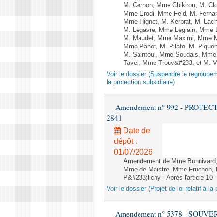
M. Cernon, Mme Chikirou, M. Cl
Mme Erodi, Mme Feld, M. Ferna
Mme Hignet, M. Kerbrat, M. Lach
M. Legavre, Mme Legrain, Mme 
M. Maudet, Mme Maximi, Mme M
Mme Panot, M. Pilato, M. Pique
M. Saintoul, Mme Soudais, Mme 
Tavel, Mme Trouv&#233; et M. V
Voir le dossier (Suspendre le regroupeme
la protection subsidiaire)
Amendement n° 992 - PROTECTION
2841
Date de
dépôt :
01/07/2026
Amendement de Mme Bonnivard, M
Mme de Maistre, Mme Fruchon, M
P&#233;lichy - Après l'article 10 
Voir le dossier (Projet de loi relatif à l
Amendement n° 5378 - SOUV