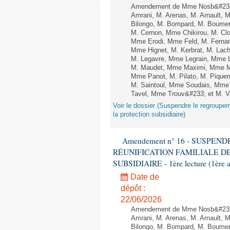
Amendement de Mme Nosb&#233;
Amrani, M. Arenas, M. Arnault, 
Bilongo, M. Bompard, M. Boumert
M. Cernon, Mme Chikirou, M. Cl
Mme Erodi, Mme Feld, M. Ferna
Mme Hignet, M. Kerbrat, M. Lach
M. Legavre, Mme Legrain, Mme 
M. Maudet, Mme Maximi, Mme M
Mme Panot, M. Pilato, M. Pique
M. Saintoul, Mme Soudais, Mme 
Tavel, Mme Trouv&#233; et M. V
Voir le dossier (Suspendre le regroupeme
la protection subsidiaire)
Amendement n° 16 - SUSPE
RÉUNIFICATION FAMILIALE D
SUBSIDIAIRE - 1ère lecture (1ère a
Date de
dépôt :
22/06/2026
Amendement de Mme Nosb&#233;
Amrani, M. Arenas, M. Arnault, 
Bilongo, M. Bompard, M. Boumert