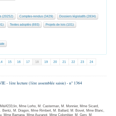
s (20252)
Comptes-rendus (3429)
Dossiers législatifs (2834)
01)
Textes adoptés (693)
Projets de lois (101)
date
14
15
16
17
18
19
20
21
22
23
24
- 1ère lecture (1ère assemblée saisie) - n° 1364
&#233;lin, Mme Lorho, M. Casterman, M. Monnier, Mme Sicard,
 Bentz, M. Dragon, Mme Rimbert, M. Ballard, M. Bovet, Mme Blanc,
au, Mme Bamana, Mme Auzanot, Mme Colombier, M. Gery, M.