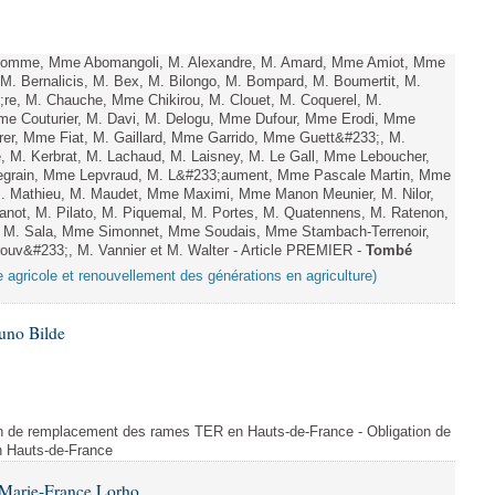
omme, Mme Abomangoli, M. Alexandre, M. Amard, Mme Amiot, Mme
M. Bernalicis, M. Bex, M. Bilongo, M. Bompard, M. Boumertit, M.
;re, M. Chauche, Mme Chikirou, M. Clouet, M. Coquerel, M.
e Couturier, M. Davi, M. Delogu, Mme Dufour, Mme Erodi, Mme
er, Mme Fiat, M. Gaillard, Mme Garrido, Mme Guett&#233;, M.
 M. Kerbrat, M. Lachaud, M. Laisney, M. Le Gall, Mme Leboucher,
grain, Mme Lepvraud, M. L&#233;aument, Mme Pascale Martin, Mme
 M. Mathieu, M. Maudet, Mme Maximi, Mme Manon Meunier, M. Nilor,
t, M. Pilato, M. Piquemal, M. Portes, M. Quatennens, M. Ratenon,
l, M. Sala, Mme Simonnet, Mme Soudais, Mme Stambach-Terrenoir,
ouv&#233;, M. Vannier et M. Walter - Article PREMIER -
Tombé
e agricole et renouvellement des générations en agriculture)
uno Bilde
tion de remplacement des rames TER en Hauts-de-France - Obligation de
 Hauts-de-France
 Marie-France Lorho