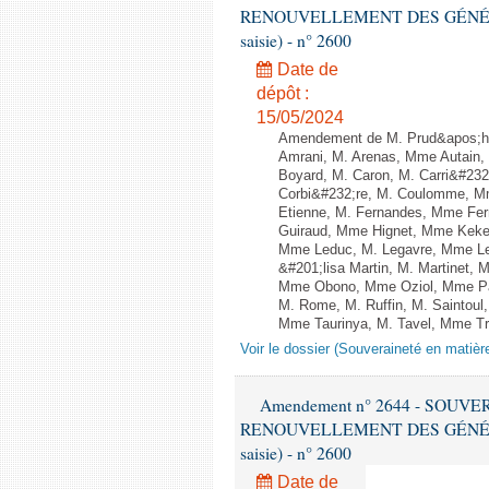
RENOUVELLEMENT DES GÉNÉRATI
saisie) - n° 2600
Date de
dépôt :
15/05/2024
Amendement de M. Prud&apos;h
Amrani, M. Arenas, Mme Autain, 
Boyard, M. Caron, M. Carri&#232
Corbi&#232;re, M. Coulomme, Mm
Etienne, M. Fernandes, Mme Ferr
Guiraud, Mme Hignet, Mme Keke,
Mme Leduc, M. Legavre, Mme Le
&#201;lisa Martin, M. Martinet,
Mme Obono, Mme Oziol, Mme Pano
M. Rome, M. Ruffin, M. Saintou
Mme Taurinya, M. Tavel, Mme Tr
Voir le dossier (Souveraineté en matièr
Amendement n° 2644 - SOUV
RENOUVELLEMENT DES GÉNÉRATI
saisie) - n° 2600
Date de