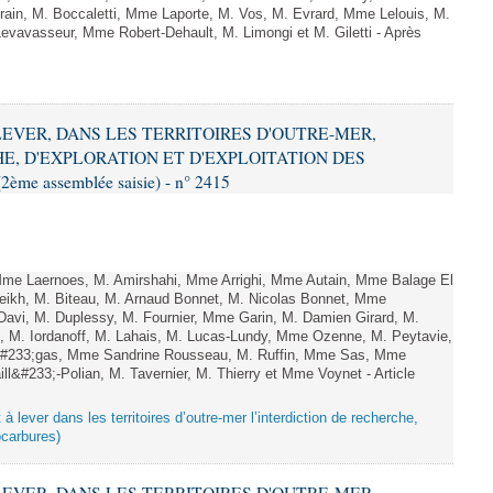
ain, M. Boccaletti, Mme Laporte, M. Vos, M. Evrard, Mme Lelouis, M.
vavasseur, Mme Robert-Dehault, M. Limongi et M. Giletti - Après
À LEVER, DANS LES TERRITOIRES D'OUTRE-MER,
E, D'EXPLORATION ET D'EXPLOITATION DES
me assemblée saisie) - n° 2415
 Laernoes, M. Amirshahi, Mme Arrighi, Mme Autain, Mme Balage El
eikh, M. Biteau, M. Arnaud Bonnet, M. Nicolas Bonnet, Mme
 Davi, M. Duplessy, M. Fournier, Mme Garin, M. Damien Girard, M.
, M. Iordanoff, M. Lahais, M. Lucas-Lundy, Mme Ozenne, M. Peytavie,
#233;gas, Mme Sandrine Rousseau, M. Ruffin, Mme Sas, Mme
&#233;-Polian, M. Tavernier, M. Thierry et Mme Voynet - Article
 à lever dans les territoires d’outre-mer l’interdiction de recherche,
ocarbures)