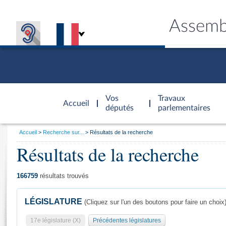
Assemb
Accèder à
la page
Vos
Travaux
Accueil
d'accueil
députés
parlementaires
Vous
Accueil
Recherche sur...
Résultats de la recherche
êtes
Résultats de la recherche
Général
ici
CONNEX
TRAVA
CONNA
DÉC
:
166759
résultats trouvés
LÉGISLATURE
(Cliquez sur l'un des boutons pour faire un choix
17e législature (X)
Précédentes législatures