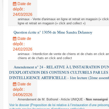
Rapports d'enquête
Date de
Rapports législatifs
dépôt :
Rapports sur l'application des lois
24/03/2026
Baromètre de l’application des lois
animaux - Vente d'animaux en ligne et retrait en magasin (« click
ligne et retrait en magasin (« click and collect »)
Question écrite n° 13056 de Mme Sandra Delannoy
Dossiers législatifs
Date de
Budget et sécurité sociale
dépôt :
Questions écrites et orales
24/02/2026
Comptes rendus des débats
animaux - Interdiction de vente de chiens et de chats en click and
chiens et de chats en click and collect
Amendement n° 24 - RELATIVE À L'INSTAURATION D'
D'EXPLOITATION DES CONTENUS CULTURELS PAR LES
D'INTELLIGENCE ARTIFICIELLE - 1ère lecture (2ème assemblé
Date de
dépôt :
04/06/2026
Amendement de M. Bothorel - Article UNIQUE -
Non renseigné
Voir le dossier (Proposition de loi relative à l’instauration d’une présom