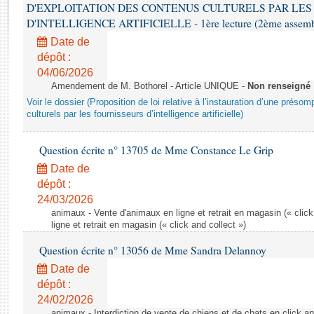
Rapports d'enquête
D'EXPLOITATION DES CONTENUS CULTURELS PAR LES
Rapports législatifs
D'INTELLIGENCE ARTIFICIELLE - 1ère lecture (2ème assemblé
Rapports sur l'application des lois
Date de
Baromètre de l’application des lois
dépôt :
04/06/2026
Amendement de M. Bothorel - Article UNIQUE -
Non renseigné
Dossiers législatifs
Voir le dossier (Proposition de loi relative à l’instauration d’une présom
Budget et sécurité sociale
culturels par les fournisseurs d’intelligence artificielle)
Questions écrites et orales
Question écrite n° 13705 de Mme Constance Le Grip
Comptes rendus des débats
Date de
dépôt :
24/03/2026
animaux - Vente d'animaux en ligne et retrait en magasin (« click
ligne et retrait en magasin (« click and collect »)
Question écrite n° 13056 de Mme Sandra Delannoy
Date de
dépôt :
24/02/2026
animaux - Interdiction de vente de chiens et de chats en click and