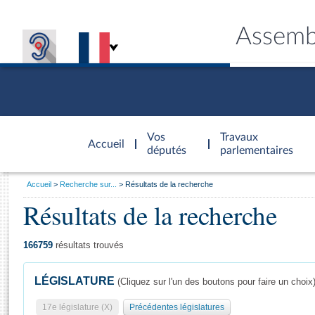
Assemb
Accèder à
la page
Vos
Travaux
Accueil
d'accueil
députés
parlementaires
Vous
Accueil
Recherche sur...
Résultats de la recherche
êtes
Résultats de la recherche
Général
ici
CONNEX
TRAVA
CONNA
DÉC
:
166759
résultats trouvés
LÉGISLATURE
(Cliquez sur l'un des boutons pour faire un choix
17e législature (X)
Précédentes législatures