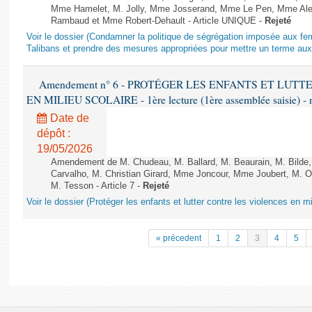
Mme Hamelet, M. Jolly, Mme Josserand, Mme Le Pen, Mme Alex
Rambaud et Mme Robert-Dehault - Article UNIQUE -
Rejeté
Voir le dossier (Condamner la politique de ségrégation imposée aux f
Talibans et prendre des mesures appropriées pour mettre un terme aux 
Amendement n° 6 - PROTÉGER LES ENFANTS ET LUT
EN MILIEU SCOLAIRE - 1ère lecture (1ère assemblée saisie) - 
Date de
dépôt :
19/05/2026
Amendement de M. Chudeau, M. Ballard, M. Beaurain, M. Bilde
Carvalho, M. Christian Girard, Mme Joncour, Mme Joubert, M. 
M. Tesson - Article 7 -
Rejeté
Voir le dossier (Protéger les enfants et lutter contre les violences en mi
« précedent
1
2
3
4
5