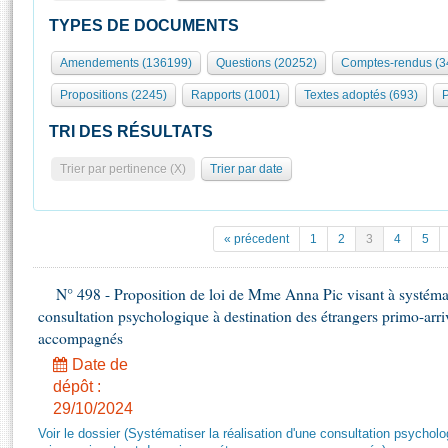
S'id
Présidence
Séance publique
Rôle et pouvoirs de l'Assemblée
Visiter l'Assemblée
TYPES DE DOCUMENTS
Fiches « Connaissance de l’Assemblée »
577 députés
Commissions et autres organes
Visite virtuelle du palais Bourbon
Amendements (136199)
Questions (20252)
Comptes-rendus (3
Organisation de l'Assemblée
Groupes politiques
Europe et International
Assister à une séance
Mot
Propositions (2245)
Rapports (1001)
Textes adoptés (693)
P
Présidence
Conférence des Présidents
Bureau
Collège des Ques
Élections législatives
Contrôle et évaluation
Accès des chercheurs à l’Assemblée
TRI DES RÉSULTATS
Congrès
Les évènements
S'inscrire
Trier par pertinence (X)
Trier par date
Pétitions
Statistiques et chiffres clés
Transparence et déontologie
Vous n'ave
Patrimoine
E
Documents de référence
« précedent
1
2
3
4
5
La Bibliothèque
( Constitution | Règlement de l'Assemblée ... )
Documents parlementaires
Les archives
N° 498 - Proposition de loi de Mme Anna Pic visant à systémati
Projets de loi
Contacts et plan d'accès
consultation psychologique à destination des étrangers primo-arri
Propositions de loi
Histoire
accompagnés
Photos libres de droit
Amendements
Juniors
Date de
Textes adoptés
dépôt :
Anciennes législatures
29/10/2024
Liens vers les sites publics
Rapports d'information
Voir le dossier (Systématiser la réalisation d'une consultation psychol