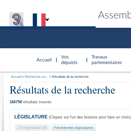
Assemb
Accèder à
la page
Vos
Travaux
Accueil
d'accueil
députés
parlementaires
Vous
Accueil
Recherche sur...
Résultats de la recherche
êtes
Résultats de la recherche
Général
ici
CONNEX
TRAVA
CONNA
DÉC
:
166750
résultats trouvés
LÉGISLATURE
(Cliquez sur l'un des boutons pour faire un choix
17e législature (X)
Précédentes législatures