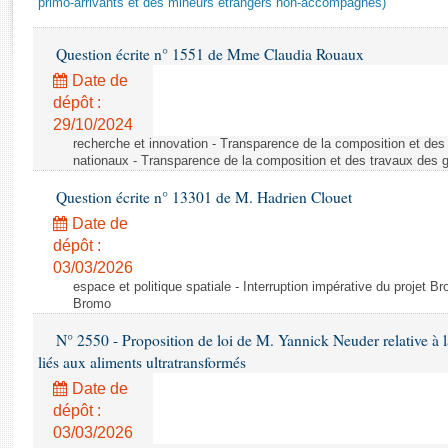
primo-arrivants et des mineurs étrangers non-accompagnés)
Rapports d'enquête
Rapports législatifs
Question écrite n° 1551 de Mme Claudia Rouaux
Rapports sur l'application des lois
Baromètre de l’application des lois
Date de
dépôt :
29/10/2024
Dossiers législatifs
recherche et innovation - Transparence de la composition et de
Budget et sécurité sociale
nationaux - Transparence de la composition et des travaux des 
Questions écrites et orales
Question écrite n° 13301 de M. Hadrien Clouet
Comptes rendus des débats
Date de
dépôt :
03/03/2026
espace et politique spatiale - Interruption impérative du projet Br
Bromo
N° 2550 - Proposition de loi de M. Yannick Neuder relative à la
liés aux aliments ultratransformés
Date de
dépôt :
03/03/2026