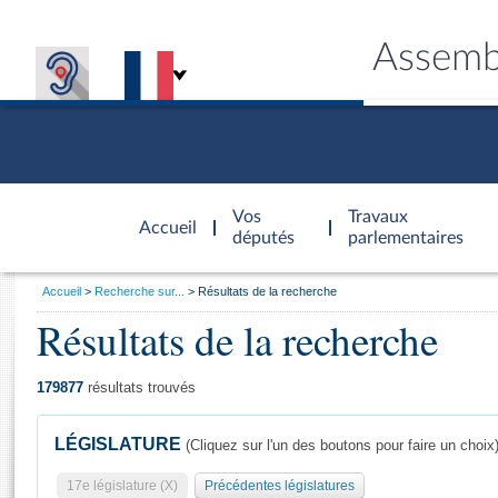
Assemb
Accèder à
la page
Vos
Travaux
Accueil
d'accueil
députés
parlementaires
Vous
Accueil
Recherche sur...
Résultats de la recherche
êtes
Résultats de la recherche
Général
ici
CONNEX
TRAVA
CONNA
DÉC
:
179877
résultats trouvés
LÉGISLATURE
(Cliquez sur l'un des boutons pour faire un choix
17e législature (X)
Précédentes législatures