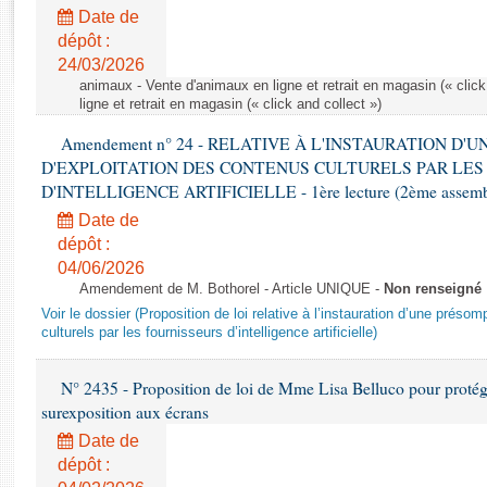
Rapports d'enquête
Date de
Rapports législatifs
dépôt :
Rapports sur l'application des lois
24/03/2026
Baromètre de l’application des lois
animaux - Vente d'animaux en ligne et retrait en magasin (« click
ligne et retrait en magasin (« click and collect »)
Amendement n° 24 - RELATIVE À L'INSTAURATION D'
Dossiers législatifs
D'EXPLOITATION DES CONTENUS CULTURELS PAR LES
Budget et sécurité sociale
D'INTELLIGENCE ARTIFICIELLE - 1ère lecture (2ème assemblé
Questions écrites et orales
Date de
Comptes rendus des débats
dépôt :
04/06/2026
Amendement de M. Bothorel - Article UNIQUE -
Non renseigné
Voir le dossier (Proposition de loi relative à l’instauration d’une présom
culturels par les fournisseurs d’intelligence artificielle)
N° 2435 - Proposition de loi de Mme Lisa Belluco pour protége
surexposition aux écrans
Date de
dépôt :