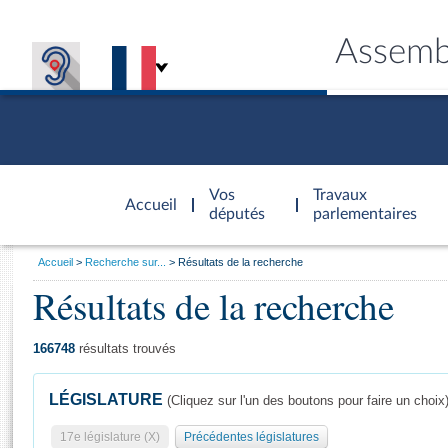
Assemb
Accèder à
la page
Vos
Travaux
Accueil
d'accueil
députés
parlementaires
Vous
Accueil
Recherche sur...
Résultats de la recherche
êtes
Résultats de la recherche
Général
ici
CONNEX
TRAVA
CONNA
DÉC
:
166748
résultats trouvés
LÉGISLATURE
(Cliquez sur l'un des boutons pour faire un choix
17e législature (X)
Précédentes législatures