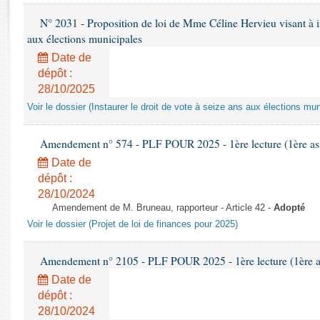
Rapports d'enquête
N° 2031 - Proposition de loi de Mme Céline Hervieu visant à ins
Rapports législatifs
aux élections municipales
Rapports sur l'application des lois
Baromètre de l’application des lois
Date de
dépôt :
28/10/2025
Dossiers législatifs
Voir le dossier (Instaurer le droit de vote à seize ans aux élections mun
Budget et sécurité sociale
Questions écrites et orales
Amendement n° 574 - PLF POUR 2025 - 1ère lecture (1ère ass
Comptes rendus des débats
Date de
dépôt :
28/10/2024
Amendement de M. Bruneau, rapporteur - Article 42 -
Adopté
Voir le dossier (Projet de loi de finances pour 2025)
Amendement n° 2105 - PLF POUR 2025 - 1ère lecture (1ère as
Date de
dépôt :
28/10/2024