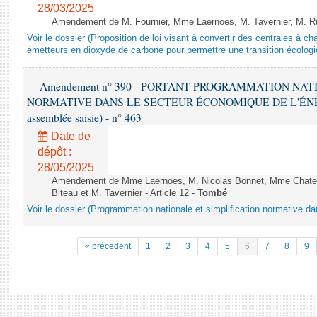
28/03/2025
Amendement de M. Fournier, Mme Laernoes, M. Tavernier, M. Ruff
Voir le dossier (Proposition de loi visant à convertir des centrales à 
émetteurs en dioxyde de carbone pour permettre une transition écologi
Amendement n° 390 - PORTANT PROGRAMMATION NAT
NORMATIVE DANS LE SECTEUR ÉCONOMIQUE DE L'ÉNERGIE
assemblée saisie) - n° 463
Date de
dépôt :
28/05/2025
Amendement de Mme Laernoes, M. Nicolas Bonnet, Mme Chatela
Biteau et M. Tavernier - Article 12 -
Tombé
Voir le dossier (Programmation nationale et simplification normative d
« précedent
1
2
3
4
5
6
7
8
9