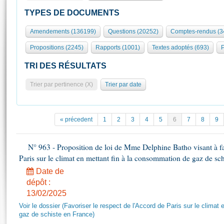
S'id
Présidence
Séance publique
Rôle et pouvoirs de l'Assemblée
Visiter l'Assemblée
TYPES DE DOCUMENTS
Fiches « Connaissance de l’Assemblée »
577 députés
Commissions et autres organes
Visite virtuelle du palais Bourbon
Amendements (136199)
Questions (20252)
Comptes-rendus (3
Organisation de l'Assemblée
Groupes politiques
Europe et International
Assister à une séance
Mot
Propositions (2245)
Rapports (1001)
Textes adoptés (693)
P
Présidence
Conférence des Présidents
Bureau
Collège des Ques
Élections législatives
Contrôle et évaluation
Accès des chercheurs à l’Assemblée
TRI DES RÉSULTATS
Congrès
Les évènements
S'inscrire
Trier par pertinence (X)
Trier par date
Pétitions
Statistiques et chiffres clés
Transparence et déontologie
Vous n'ave
Patrimoine
E
Documents de référence
« précedent
1
2
3
4
5
6
7
8
9
La Bibliothèque
( Constitution | Règlement de l'Assemblée ... )
Documents parlementaires
Les archives
N° 963 - Proposition de loi de Mme Delphine Batho visant à fav
Projets de loi
Contacts et plan d'accès
Paris sur le climat en mettant fin à la consommation de gaz de sc
Propositions de loi
Histoire
Photos libres de droit
Date de
Amendements
Juniors
dépôt :
Textes adoptés
13/02/2025
Anciennes législatures
Voir le dossier (Favoriser le respect de l'Accord de Paris sur le clima
Liens vers les sites publics
Rapports d'information
gaz de schiste en France)