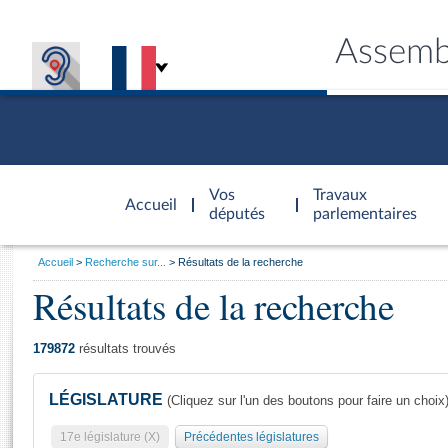
Assemb
Accèder à
la page
Vos
Travaux
Accueil
d'accueil
députés
parlementaires
Vous
Accueil
Recherche sur...
Résultats de la recherche
êtes
Résultats de la recherche
Général
ici
CONNEX
TRAVA
CONNA
DÉC
:
179872
résultats trouvés
LÉGISLATURE
(Cliquez sur l'un des boutons pour faire un choix
17e législature (X)
Précédentes législatures