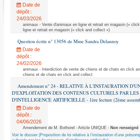
Rapports d'enquête
Date de
Rapports législatifs
dépôt :
Rapports sur l'application des lois
24/03/2026
Baromètre de l’application des lois
animaux - Vente d'animaux en ligne et retrait en magasin (« click
ligne et retrait en magasin (« click and collect »)
Question écrite n° 13056 de Mme Sandra Delannoy
Dossiers législatifs
Date de
Budget et sécurité sociale
dépôt :
Questions écrites et orales
24/02/2026
Comptes rendus des débats
animaux - Interdiction de vente de chiens et de chats en click and
chiens et de chats en click and collect
Amendement n° 24 - RELATIVE À L'INSTAURATION D'
D'EXPLOITATION DES CONTENUS CULTURELS PAR LES
D'INTELLIGENCE ARTIFICIELLE - 1ère lecture (2ème assemblé
Date de
dépôt :
04/06/2026
Amendement de M. Bothorel - Article UNIQUE -
Non renseigné
Voir le dossier (Proposition de loi relative à l’instauration d’une présom