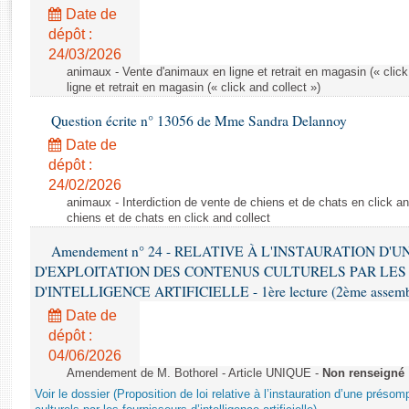
Rapports d'enquête
Date de
Rapports législatifs
dépôt :
Rapports sur l'application des lois
24/03/2026
Baromètre de l’application des lois
animaux - Vente d'animaux en ligne et retrait en magasin (« click
ligne et retrait en magasin (« click and collect »)
Question écrite n° 13056 de Mme Sandra Delannoy
Dossiers législatifs
Date de
Budget et sécurité sociale
dépôt :
Questions écrites et orales
24/02/2026
Comptes rendus des débats
animaux - Interdiction de vente de chiens et de chats en click and
chiens et de chats en click and collect
Amendement n° 24 - RELATIVE À L'INSTAURATION D'
D'EXPLOITATION DES CONTENUS CULTURELS PAR LES
D'INTELLIGENCE ARTIFICIELLE - 1ère lecture (2ème assemblé
Date de
dépôt :
04/06/2026
Amendement de M. Bothorel - Article UNIQUE -
Non renseigné
Voir le dossier (Proposition de loi relative à l’instauration d’une présom