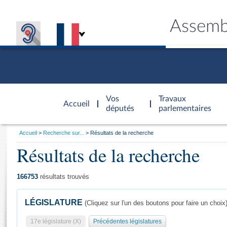
Assemb
Accèder à
la page
Vos
Travaux
Accueil
d'accueil
députés
parlementaires
Vous
Accueil
Recherche sur...
Résultats de la recherche
êtes
Résultats de la recherche
Général
ici
CONNEX
TRAVA
CONNA
DÉC
:
166753
résultats trouvés
LÉGISLATURE
(Cliquez sur l'un des boutons pour faire un choix
17e législature (X)
Précédentes législatures