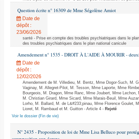
Question écrite n° 16309 de Mme Ségolène Amiot
Date de
dépôt :
23/06/2026
santé - Prise en compte des troubles psychiatriques dans le plan
des troubles psychiatriques dans le plan national canicule
Amendement n° 1535 - DROIT À L'AIDE À MOURIR - deuxièm
Date de
dépôt :
12/02/2026
Amendement de M. Villedieu, M. Bentz, Mme Dogor-Such, M. G
Vaginay, M. Allegret-Pilot, M. Tesson, Mme Laporte, Mme Rimbe
Bourgeois, M. Dragon, Mme Ranc, Mme Joubert, Mme Lechon, M
M. Christian Girard, Mme Sicard, Mme Marais-Beuil, Mme Au
Lorho, M. Ballard, M. de L&#233;pinau, Mme Florence Goulet, 
Lioret, M. Rambaud et M. Guitton - Article 4 -
Rejeté
Voir le dossier (Fin de vie)
N° 2435 - Proposition de loi de Mme Lisa Belluco pour protége
surexposition aux écrans