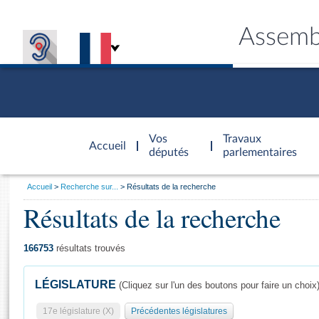
Assemb
Accèder à
la page
Vos
Travaux
Accueil
d'accueil
députés
parlementaires
Vous
Accueil
Recherche sur...
Résultats de la recherche
êtes
Résultats de la recherche
Général
ici
CONNEX
TRAVA
CONNA
DÉC
:
166753
résultats trouvés
LÉGISLATURE
(Cliquez sur l'un des boutons pour faire un choix
17e législature (X)
Précédentes législatures