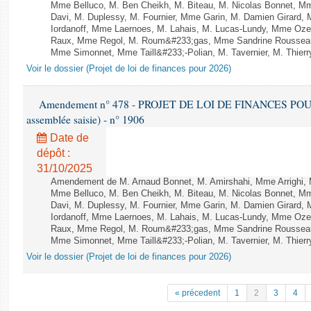
Mme Belluco, M. Ben Cheikh, M. Biteau, M. Nicolas Bonnet, Mm
Davi, M. Duplessy, M. Fournier, Mme Garin, M. Damien Girard,
Iordanoff, Mme Laernoes, M. Lahais, M. Lucas-Lundy, Mme Oz
Raux, Mme Regol, M. Roum&#233;gas, Mme Sandrine Rousseau
Mme Simonnet, Mme Taill&#233;-Polian, M. Tavernier, M. Thierry
Voir le dossier (Projet de loi de finances pour 2026)
Amendement n° 478 - PROJET DE LOI DE FINANCES POUR 20
assemblée saisie) - n° 1906
Date de
dépôt :
31/10/2025
Amendement de M. Arnaud Bonnet, M. Amirshahi, Mme Arrighi, 
Mme Belluco, M. Ben Cheikh, M. Biteau, M. Nicolas Bonnet, Mm
Davi, M. Duplessy, M. Fournier, Mme Garin, M. Damien Girard,
Iordanoff, Mme Laernoes, M. Lahais, M. Lucas-Lundy, Mme Oz
Raux, Mme Regol, M. Roum&#233;gas, Mme Sandrine Rousseau
Mme Simonnet, Mme Taill&#233;-Polian, M. Tavernier, M. Thierry
Voir le dossier (Projet de loi de finances pour 2026)
« précedent
1
2
3
4