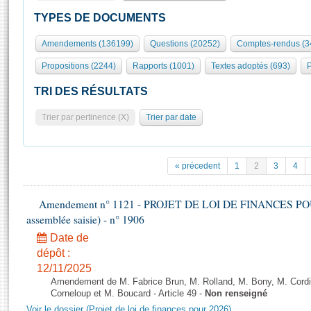
S'id
Présidence
Séance publique
Rôle et pouvoirs de l'Assemblée
Visiter l'Assemblée
TYPES DE DOCUMENTS
Fiches « Connaissance de l’Assemblée »
577 députés
Commissions et autres organes
Visite virtuelle du palais Bourbon
Amendements (136199)
Questions (20252)
Comptes-rendus (3
Organisation de l'Assemblée
Groupes politiques
Europe et International
Assister à une séance
Mot
Propositions (2244)
Rapports (1001)
Textes adoptés (693)
P
Présidence
Conférence des Présidents
Bureau
Collège des Ques
Élections législatives
Contrôle et évaluation
Accès des chercheurs à l’Assemblée
TRI DES RÉSULTATS
Congrès
Les évènements
S'inscrire
Trier par pertinence (X)
Trier par date
Pétitions
Statistiques et chiffres clés
Transparence et déontologie
Vous n'ave
Patrimoine
E
Documents de référence
« précedent
1
2
3
4
La Bibliothèque
( Constitution | Règlement de l'Assemblée ... )
Documents parlementaires
Les archives
Amendement n° 1121 - PROJET DE LOI DE FINANCES POUR 2
Projets de loi
Contacts et plan d'accès
assemblée saisie) - n° 1906
Propositions de loi
Histoire
Photos libres de droit
Date de
Amendements
Juniors
dépôt :
Textes adoptés
12/11/2025
Anciennes législatures
Amendement de M. Fabrice Brun, M. Rolland, M. Bony, M. Cord
Liens vers les sites publics
Corneloup et M. Boucard - Article 49 -
Non renseigné
Rapports d'information
Voir le dossier (Projet de loi de finances pour 2026)