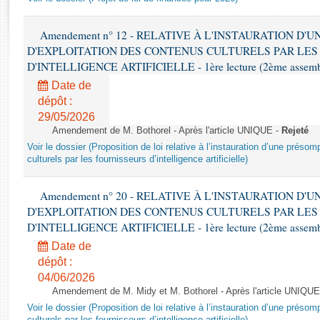
Rapports d'enquête
Rapports législatifs
Amendement n° 12 - RELATIVE À L'INSTAURATION D'
Rapports sur l'application des lois
D'EXPLOITATION DES CONTENUS CULTURELS PAR LES
Baromètre de l’application des lois
D'INTELLIGENCE ARTIFICIELLE - 1ère lecture (2ème assemblé
Date de
Dossiers législatifs
dépôt :
Budget et sécurité sociale
29/05/2026
Amendement de M. Bothorel - Après l'article UNIQUE -
Rejeté
Questions écrites et orales
Voir le dossier (Proposition de loi relative à l’instauration d’une présom
Comptes rendus des débats
culturels par les fournisseurs d’intelligence artificielle)
Amendement n° 20 - RELATIVE À L'INSTAURATION D'
D'EXPLOITATION DES CONTENUS CULTURELS PAR LES
D'INTELLIGENCE ARTIFICIELLE - 1ère lecture (2ème assemblé
Date de
dépôt :
04/06/2026
Amendement de M. Midy et M. Bothorel - Après l'article UNIQUE
Voir le dossier (Proposition de loi relative à l’instauration d’une présom