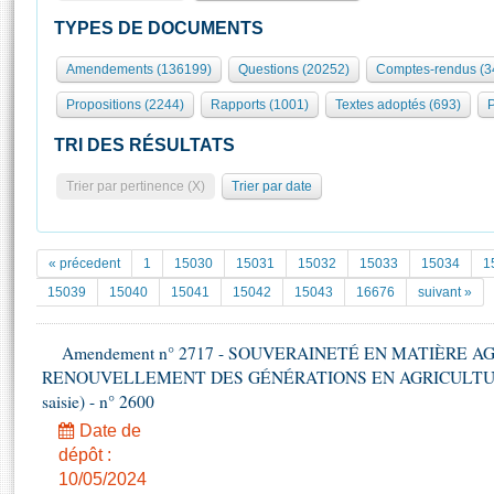
S'id
Présidence
Séance publique
Rôle et pouvoirs de l'Assemblée
Visiter l'Assemblée
TYPES DE DOCUMENTS
Fiches « Connaissance de l’Assemblée »
577 députés
Commissions et autres organes
Visite virtuelle du palais Bourbon
Amendements (136199)
Questions (20252)
Comptes-rendus (3
Organisation de l'Assemblée
Groupes politiques
Europe et International
Assister à une séance
Mot
Propositions (2244)
Rapports (1001)
Textes adoptés (693)
P
Présidence
Conférence des Présidents
Bureau
Collège des Ques
Élections législatives
Contrôle et évaluation
Accès des chercheurs à l’Assemblée
TRI DES RÉSULTATS
Congrès
Les évènements
S'inscrire
Trier par pertinence (X)
Trier par date
Pétitions
Statistiques et chiffres clés
Transparence et déontologie
Vous n'ave
Patrimoine
E
Documents de référence
« précedent
1
15030
15031
15032
15033
15034
1
La Bibliothèque
( Constitution | Règlement de l'Assemblée ... )
Documents parlementaires
15039
15040
15041
15042
15043
16676
suivant »
Les archives
Projets de loi
Contacts et plan d'accès
Amendement n° 2717 - SOUVERAINETÉ EN MATIÈRE A
Propositions de loi
Histoire
RENOUVELLEMENT DES GÉNÉRATIONS EN AGRICULTURE - 1è
Photos libres de droit
Amendements
Juniors
saisie) - n° 2600
Textes adoptés
Anciennes législatures
Date de
dépôt :
Liens vers les sites publics
Rapports d'information
10/05/2024