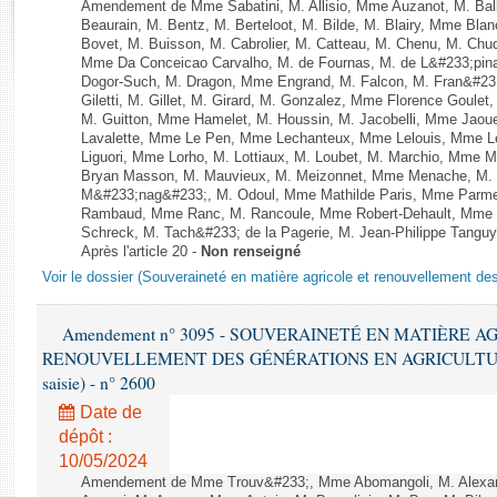
Rapports d'enquête
Amendement de Mme Sabatini, M. Allisio, Mme Auzanot, M. Ball
Beaurain, M. Bentz, M. Berteloot, M. Bilde, M. Blairy, Mme Bla
Rapports législatifs
Bovet, M. Buisson, M. Cabrolier, M. Catteau, M. Chenu, M. C
Rapports sur l'application des lois
Mme Da Conceicao Carvalho, M. de Fournas, M. de L&#233;pi
Dogor-Such, M. Dragon, Mme Engrand, M. Falcon, M. Fran&#23
Baromètre de l’application des lois
Giletti, M. Gillet, M. Girard, M. Gonzalez, Mme Florence Goulet
M. Guitton, Mme Hamelet, M. Houssin, M. Jacobelli, Mme Jaou
Lavalette, Mme Le Pen, Mme Lechanteux, Mme Lelouis, Mme Le
Dossiers législatifs
Liguori, Mme Lorho, M. Lottiaux, M. Loubet, M. Marchio, Mme 
Bryan Masson, M. Mauvieux, M. Meizonnet, Mme Menache, M. M
Budget et sécurité sociale
M&#233;nag&#233;, M. Odoul, Mme Mathilde Paris, Mme Parment
Questions écrites et orales
Rambaud, Mme Ranc, M. Rancoule, Mme Robert-Dehault, Mme R
Schreck, M. Tach&#233; de la Pagerie, M. Jean-Philippe Tanguy, 
Comptes rendus des débats
Après l'article 20 -
Non renseigné
Voir le dossier (Souveraineté en matière agricole et renouvellement des
Amendement n° 3095 - SOUVERAINETÉ EN MATIÈRE A
RENOUVELLEMENT DES GÉNÉRATIONS EN AGRICULTURE - 1è
saisie) - n° 2600
Date de
dépôt :
10/05/2024
Amendement de Mme Trouv&#233;, Mme Abomangoli, M. Alexa