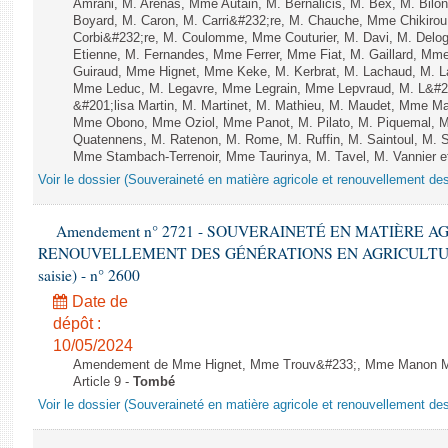
Amrani, M. Arenas, Mme Autain, M. Bernalicis, M. Bex, M. Bilo
Boyard, M. Caron, M. Carri&#232;re, M. Chauche, Mme Chikirou,
Corbi&#232;re, M. Coulomme, Mme Couturier, M. Davi, M. Del
Etienne, M. Fernandes, Mme Ferrer, Mme Fiat, M. Gaillard, Mm
Guiraud, Mme Hignet, Mme Keke, M. Kerbrat, M. Lachaud, M. L
Mme Leduc, M. Legavre, Mme Legrain, Mme Lepvraud, M. L&#
&#201;lisa Martin, M. Martinet, M. Mathieu, M. Maudet, Mme M
Mme Obono, Mme Oziol, Mme Panot, M. Pilato, M. Piquemal, 
Quatennens, M. Ratenon, M. Rome, M. Ruffin, M. Saintoul, M.
Mme Stambach-Terrenoir, Mme Taurinya, M. Tavel, M. Vannier e
Voir le dossier (Souveraineté en matière agricole et renouvellement des
Amendement n° 2721 - SOUVERAINETÉ EN MATIÈRE A
RENOUVELLEMENT DES GÉNÉRATIONS EN AGRICULTURE - 1è
saisie) - n° 2600
Date de
dépôt :
10/05/2024
Amendement de Mme Hignet, Mme Trouv&#233;, Mme Manon Me
Article 9 -
Tombé
Voir le dossier (Souveraineté en matière agricole et renouvellement des