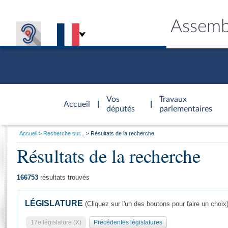
Assemb
Accèder à
la page
Vos
Travaux
Accueil
d'accueil
députés
parlementaires
Vous
Accueil
Recherche sur...
Résultats de la recherche
êtes
Résultats de la recherche
Général
ici
CONNEX
TRAVA
CONNA
DÉC
:
166753
résultats trouvés
LÉGISLATURE
(Cliquez sur l'un des boutons pour faire un choix
17e législature (X)
Précédentes législatures