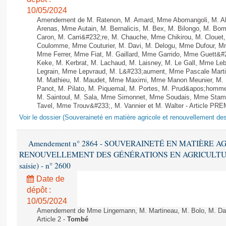
10/05/2024
Amendement de M. Ratenon, M. Amard, Mme Abomangoli, M. A
Arenas, Mme Autain, M. Bernalicis, M. Bex, M. Bilongo, M. Bom
Caron, M. Carri&#232;re, M. Chauche, Mme Chikirou, M. Clouet,
Coulomme, Mme Couturier, M. Davi, M. Delogu, Mme Dufour, M
Mme Ferrer, Mme Fiat, M. Gaillard, Mme Garrido, Mme Guett&#
Keke, M. Kerbrat, M. Lachaud, M. Laisney, M. Le Gall, Mme L
Legrain, Mme Lepvraud, M. L&#233;aument, Mme Pascale Martin
M. Mathieu, M. Maudet, Mme Maximi, Mme Manon Meunier, M.
Panot, M. Pilato, M. Piquemal, M. Portes, M. Prud&apos;homm
M. Saintoul, M. Sala, Mme Simonnet, Mme Soudais, Mme Stamb
Tavel, Mme Trouv&#233;, M. Vannier et M. Walter - Article PR
Voir le dossier (Souveraineté en matière agricole et renouvellement des
Amendement n° 2864 - SOUVERAINETÉ EN MATIÈRE A
RENOUVELLEMENT DES GÉNÉRATIONS EN AGRICULTURE - 1è
saisie) - n° 2600
Date de
dépôt :
10/05/2024
Amendement de Mme Lingemann, M. Martineau, M. Bolo, M. Da
Article 2 -
Tombé