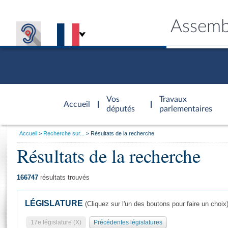
Assemb
Accèder à
la page
Vos
Travaux
Accueil
d'accueil
députés
parlementaires
Vous
Accueil
Recherche sur...
Résultats de la recherche
êtes
Résultats de la recherche
Général
ici
CONNEX
TRAVA
CONNA
DÉC
:
166747
résultats trouvés
LÉGISLATURE
(Cliquez sur l'un des boutons pour faire un choix
17e législature (X)
Précédentes législatures