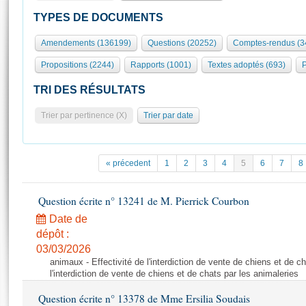
S'id
Présidence
Séance publique
Rôle et pouvoirs de l'Assemblée
Visiter l'Assemblée
TYPES DE DOCUMENTS
Fiches « Connaissance de l’Assemblée »
577 députés
Commissions et autres organes
Visite virtuelle du palais Bourbon
Amendements (136199)
Questions (20252)
Comptes-rendus (3
Organisation de l'Assemblée
Groupes politiques
Europe et International
Assister à une séance
Mot
Propositions (2244)
Rapports (1001)
Textes adoptés (693)
P
Présidence
Conférence des Présidents
Bureau
Collège des Ques
Élections législatives
Contrôle et évaluation
Accès des chercheurs à l’Assemblée
TRI DES RÉSULTATS
Congrès
Les évènements
S'inscrire
Trier par pertinence (X)
Trier par date
Pétitions
Statistiques et chiffres clés
Transparence et déontologie
Vous n'ave
Patrimoine
E
Documents de référence
« précedent
1
2
3
4
5
6
7
8
La Bibliothèque
( Constitution | Règlement de l'Assemblée ... )
Documents parlementaires
Les archives
Question écrite n° 13241 de M. Pierrick Courbon
Projets de loi
Contacts et plan d'accès
Date de
Propositions de loi
Histoire
Photos libres de droit
dépôt :
Amendements
Juniors
03/03/2026
Textes adoptés
animaux - Effectivité de l'interdiction de vente de chiens et de ch
Anciennes législatures
l'interdiction de vente de chiens et de chats par les animaleries
Liens vers les sites publics
Rapports d'information
Question écrite n° 13378 de Mme Ersilia Soudais