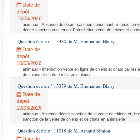
Rapports d'enquête
Date de
Rapports législatifs
dépôt :
Rapports sur l'application des lois
10/03/2026
Baromètre de l’application des lois
animaux - Absence de décret-sanction concernant l'interdiction 
décret-sanction concernant l'interdiction vente de chiens et chat
Question écrite n° 13380 de M. Emmanuel Blairy
Dossiers législatifs
Date de
Budget et sécurité sociale
dépôt :
Questions écrites et orales
10/03/2026
Comptes rendus des débats
animaux - Interdiction vente en ligne de chiens et chats par les a
de chiens et chats par les animaleries
Question écrite n° 13379 de M. Emmanuel Blairy
Date de
dépôt :
10/03/2026
animaux - Absence décret sanction de la vente de chiens et de 
sanction de la vente de chiens et de chats en animalerie
Question écrite n° 11018 de M. Arnaud Simion
Date de