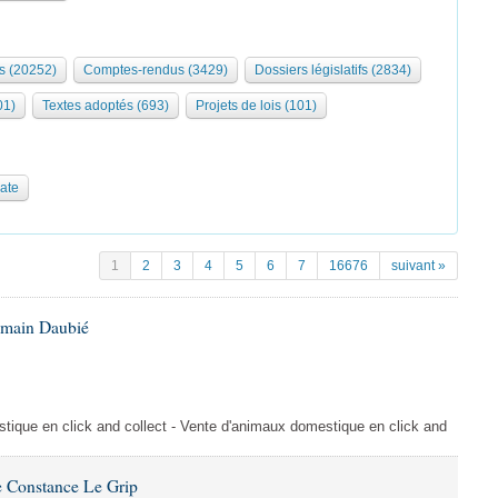
s (20252)
Comptes-rendus (3429)
Dossiers législatifs (2834)
01)
Textes adoptés (693)
Projets de lois (101)
date
1
2
3
4
5
6
7
16676
suivant »
omain Daubié
ique en click and collect - Vente d'animaux domestique en click and
 Constance Le Grip