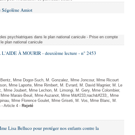
e Ségolène Amiot
les psychiatriques dans le plan national canicule - Prise en compte
le plan national canicule
L'AIDE À MOURIR - deuxième lecture - n° 2453
. Bentz, Mme Dogor-Such, M. Gonzalez, Mme Joncour, Mme Ricourt
Tesson, Mme Laporte, Mme Rimbert, M. Evrard, M. David Magnier, M. Le
c, Mme Joubert, Mme Lechon, M. Limongi, M. Gery, Mme Colombier,
rd, Mme Marais-Beuil, Mme Auzanot, Mme M&#233;nach&#233;, Mme
;pinau, Mme Florence Goulet, Mme Griseti, M. Vos, Mme Blanc, M.
- Article 4 -
Rejeté
me Lisa Belluco pour protéger nos enfants contre la