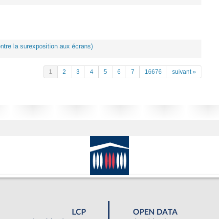
ontre la surexposition aux écrans)
1
2
3
4
5
6
7
16676
suivant »
LCP
OPEN DATA