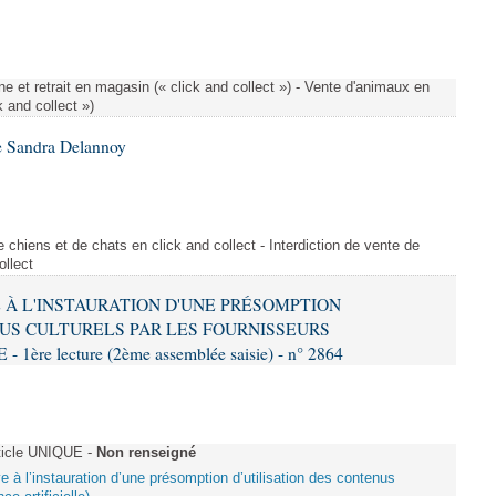
e et retrait en magasin (« click and collect ») - Vente d'animaux en
k and collect »)
e Sandra Delannoy
 chiens et de chats en click and collect - Interdiction de vente de
ollect
VE À L'INSTAURATION D'UNE PRÉSOMPTION
US CULTURELS PAR LES FOURNISSEURS
re lecture (2ème assemblée saisie) - n° 2864
ticle UNIQUE -
Non renseigné
ive à l’instauration d’une présomption d’utilisation des contenus