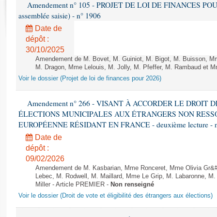
Rapports d'enquête
Amendement n° 105 - PROJET DE LOI DE FINANCES POUR 20
assemblée saisie) - n° 1906
Rapports législatifs
Rapports sur l'application des lois
Date de
dépôt :
Baromètre de l’application des lois
30/10/2025
Amendement de M. Bovet, M. Guiniot, M. Bigot, M. Buisson, Mm
Dossiers législatifs
M. Dragon, Mme Lelouis, M. Jolly, M. Pfeffer, M. Rambaud et Mm
Budget et sécurité sociale
Voir le dossier (Projet de loi de finances pour 2026)
Questions écrites et orales
Amendement n° 266 - VISANT À ACCORDER LE DROIT D
Comptes rendus des débats
ÉLECTIONS MUNICIPALES AUX ÉTRANGERS NON RESSO
EUROPÉENNE RÉSIDANT EN FRANCE - deuxième lecture - n
Date de
dépôt :
09/02/2026
Amendement de M. Kasbarian, Mme Ronceret, Mme Olivia Gr&#2
Lebec, M. Rodwell, M. Maillard, Mme Le Grip, M. Labaronne, 
Miller - Article PREMIER -
Non renseigné
Voir le dossier (Droit de vote et éligibilité des étrangers aux élections)