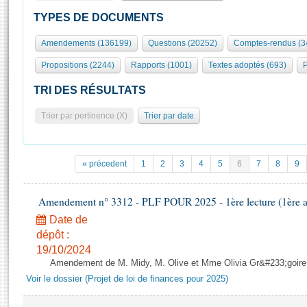
S'id
Présidence
Séance publique
Rôle et pouvoirs de l'Assemblée
Visiter l'Assemblée
TYPES DE DOCUMENTS
Fiches « Connaissance de l’Assemblée »
577 députés
Commissions et autres organes
Visite virtuelle du palais Bourbon
Amendements (136199)
Questions (20252)
Comptes-rendus (3
Organisation de l'Assemblée
Groupes politiques
Europe et International
Assister à une séance
Mot
Propositions (2244)
Rapports (1001)
Textes adoptés (693)
P
Présidence
Conférence des Présidents
Bureau
Collège des Ques
Élections législatives
Contrôle et évaluation
Accès des chercheurs à l’Assemblée
TRI DES RÉSULTATS
Congrès
Les évènements
S'inscrire
Trier par pertinence (X)
Trier par date
Pétitions
Statistiques et chiffres clés
Transparence et déontologie
Vous n'ave
Patrimoine
E
Documents de référence
« précedent
1
2
3
4
5
6
7
8
9
La Bibliothèque
( Constitution | Règlement de l'Assemblée ... )
Documents parlementaires
Les archives
Amendement n° 3312 - PLF POUR 2025 - 1ère lecture (1ère as
Projets de loi
Contacts et plan d'accès
Date de
Propositions de loi
Histoire
Photos libres de droit
dépôt :
Amendements
Juniors
19/10/2024
Textes adoptés
Amendement de M. Midy, M. Olive et Mme Olivia Gr&#233;goire - 
Anciennes législatures
Voir le dossier (Projet de loi de finances pour 2025)
Liens vers les sites publics
Rapports d'information