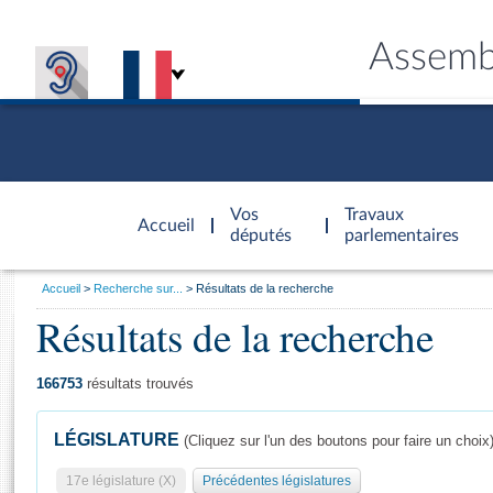
Assemb
Accèder à
la page
Vos
Travaux
Accueil
d'accueil
députés
parlementaires
Vous
Accueil
Recherche sur...
Résultats de la recherche
êtes
Résultats de la recherche
Général
ici
CONNEX
TRAVA
CONNA
DÉC
:
166753
résultats trouvés
LÉGISLATURE
(Cliquez sur l'un des boutons pour faire un choix
17e législature (X)
Précédentes législatures