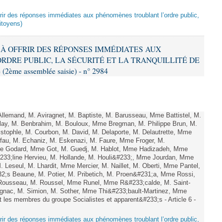
offrir des réponses immédiates aux phénomènes troublant l’ordre public,
citoyens)
NT À OFFRIR DES RÉPONSES IMMÉDIATES AUX
DRE PUBLIC, LA SÉCURITÉ ET LA TRANQUILLITÉ DE
2ème assemblée saisie) - n° 2984
lemand, M. Aviragnet, M. Baptiste, M. Barusseau, Mme Battistel, M.
ay, M. Benbrahim, M. Bouloux, Mme Bregman, M. Philippe Brun, M.
istophle, M. Courbon, M. David, M. Delaporte, M. Delautrette, Mme
au, M. Echaniz, M. Eskenazi, M. Faure, Mme Froger, M.
e Godard, Mme Got, M. Guedj, M. Hablot, Mme Hadizadeh, Mme
33;line Hervieu, M. Hollande, M. Houli&#233;, Mme Jourdan, Mme
Leseul, M. Lhardit, Mme Mercier, M. Naillet, M. Oberti, Mme Pantel,
;s Beaune, M. Potier, M. Pribetich, M. Proen&#231;a, Mme Rossi,
Rousseau, M. Roussel, Mme Runel, Mme R&#233;calde, M. Saint-
ignac, M. Simion, M. Sother, Mme Thi&#233;bault-Martinez, Mme
t les membres du groupe Socialistes et apparent&#233;s - Article 6 -
offrir des réponses immédiates aux phénomènes troublant l’ordre public,