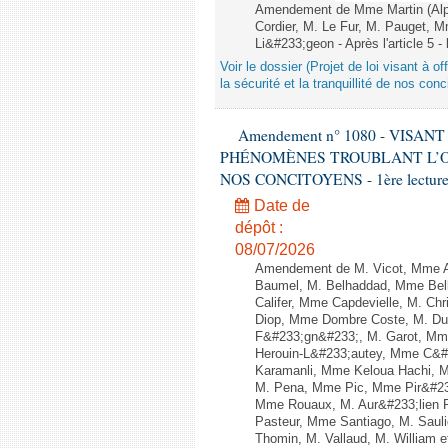
Amendement de Mme Martin (Alpe
Cordier, M. Le Fur, M. Pauget, 
Li&#233;geon - Après l'article 5 -
Voir le dossier (Projet de loi visant à 
la sécurité et la tranquillité de nos con
Amendement n° 1080 - VISA
PHÉNOMÈNES TROUBLANT L’OR
NOS CONCITOYENS - 1ère lecture (
Date de
dépôt :
08/07/2026
Amendement de M. Vicot, Mme Al
Baumel, M. Belhaddad, Mme Bell
Califer, Mme Capdevielle, M. Chr
Diop, Mme Dombre Coste, M. Duf
F&#233;gn&#233;, M. Garot, Mm
Herouin-L&#233;autey, Mme C&#2
Karamanli, Mme Keloua Hachi, M. 
M. Pena, Mme Pic, Mme Pir&#232
Mme Rouaux, M. Aur&#233;lien 
Pasteur, Mme Santiago, M. Saul
Thomin, M. Vallaud, M. William e