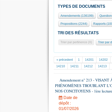
TYPES DE DOCUMENTS
Amendements (136199)
Question
Propositions (2244)
Rapports (10
TRI DES RÉSULTATS
Trier par pertinence (X)
Trier par 
« précedent
1
14201
14202
14210
14211
14212
14213
Amendement n° 213 - VISAN
PHÉNOMÈNES TROUBLANT L’OR
NOS CONCITOYENS - 1ère lecture (
Date de
dépôt :
01/07/2026