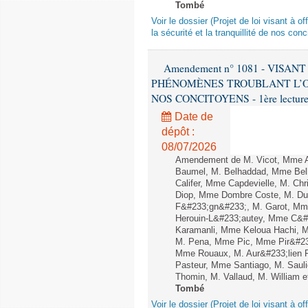
Tombé
Voir le dossier (Projet de loi visant à 
la sécurité et la tranquillité de nos con
Amendement n° 1081 - VISA
PHÉNOMÈNES TROUBLANT L’OR
NOS CONCITOYENS - 1ère lecture (
Date de
dépôt :
08/07/2026
Amendement de M. Vicot, Mme Al
Baumel, M. Belhaddad, Mme Bell
Califer, Mme Capdevielle, M. Chr
Diop, Mme Dombre Coste, M. Duf
F&#233;gn&#233;, M. Garot, Mm
Herouin-L&#233;autey, Mme C&#2
Karamanli, Mme Keloua Hachi, M. 
M. Pena, Mme Pic, Mme Pir&#232
Mme Rouaux, M. Aur&#233;lien 
Pasteur, Mme Santiago, M. Saul
Thomin, M. Vallaud, M. William e
Tombé
Voir le dossier (Projet de loi visant à 