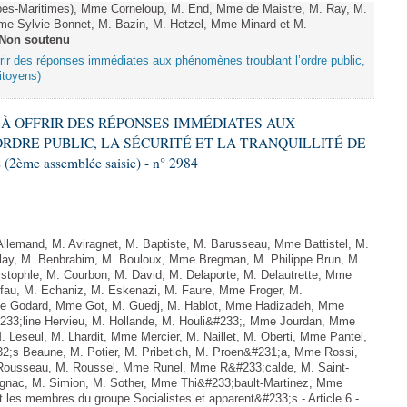
s-Maritimes), Mme Corneloup, M. End, Mme de Maistre, M. Ray, M.
Mme Sylvie Bonnet, M. Bazin, M. Hetzel, Mme Minard et M.
Non soutenu
offrir des réponses immédiates aux phénomènes troublant l’ordre public,
citoyens)
NT À OFFRIR DES RÉPONSES IMMÉDIATES AUX
DRE PUBLIC, LA SÉCURITÉ ET LA TRANQUILLITÉ DE
2ème assemblée saisie) - n° 2984
lemand, M. Aviragnet, M. Baptiste, M. Barusseau, Mme Battistel, M.
ay, M. Benbrahim, M. Bouloux, Mme Bregman, M. Philippe Brun, M.
istophle, M. Courbon, M. David, M. Delaporte, M. Delautrette, Mme
au, M. Echaniz, M. Eskenazi, M. Faure, Mme Froger, M.
e Godard, Mme Got, M. Guedj, M. Hablot, Mme Hadizadeh, Mme
33;line Hervieu, M. Hollande, M. Houli&#233;, Mme Jourdan, Mme
Leseul, M. Lhardit, Mme Mercier, M. Naillet, M. Oberti, Mme Pantel,
;s Beaune, M. Potier, M. Pribetich, M. Proen&#231;a, Mme Rossi,
Rousseau, M. Roussel, Mme Runel, Mme R&#233;calde, M. Saint-
ignac, M. Simion, M. Sother, Mme Thi&#233;bault-Martinez, Mme
t les membres du groupe Socialistes et apparent&#233;s - Article 6 -