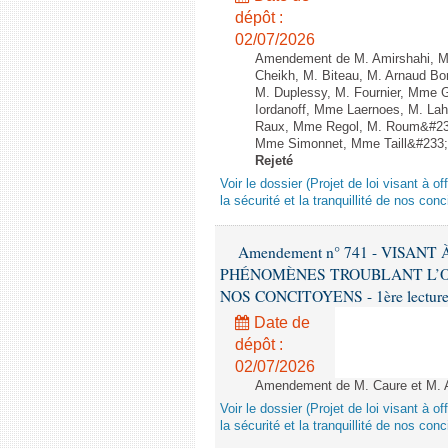
dépôt :
02/07/2026
Amendement de M. Amirshahi, Mm
Cheikh, M. Biteau, M. Arnaud Bo
M. Duplessy, M. Fournier, Mme G
Iordanoff, Mme Laernoes, M. La
Raux, Mme Regol, M. Roum&#233
Mme Simonnet, Mme Taill&#233;-Po
Rejeté
Voir le dossier (Projet de loi visant à 
la sécurité et la tranquillité de nos con
Amendement n° 741 - VISAN
PHÉNOMÈNES TROUBLANT L’OR
NOS CONCITOYENS - 1ère lecture (
Date de
dépôt :
02/07/2026
Amendement de M. Caure et M. Alb
Voir le dossier (Projet de loi visant à 
la sécurité et la tranquillité de nos con