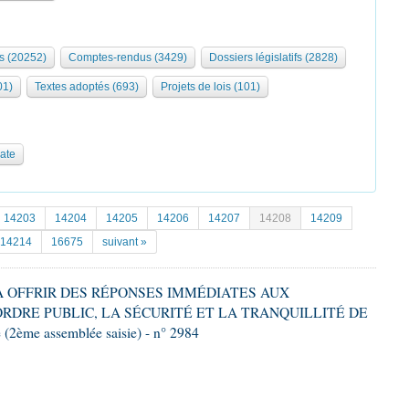
s (20252)
Comptes-rendus (3429)
Dossiers législatifs (2828)
01)
Textes adoptés (693)
Projets de lois (101)
date
14203
14204
14205
14206
14207
14208
14209
14214
16675
suivant »
T À OFFRIR DES RÉPONSES IMMÉDIATES AUX
DRE PUBLIC, LA SÉCURITÉ ET LA TRANQUILLITÉ DE
2ème assemblée saisie) - n° 2984