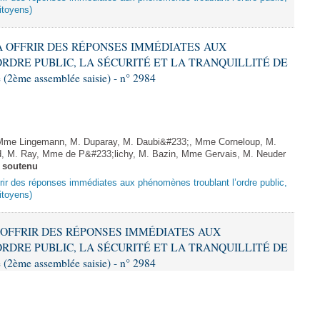
citoyens)
T À OFFRIR DES RÉPONSES IMMÉDIATES AUX
DRE PUBLIC, LA SÉCURITÉ ET LA TRANQUILLITÉ DE
2ème assemblée saisie) - n° 2984
me Lingemann, M. Duparay, M. Daubi&#233;, Mme Corneloup, M.
nd, M. Ray, Mme de P&#233;lichy, M. Bazin, Mme Gervais, M. Neuder
 soutenu
offrir des réponses immédiates aux phénomènes troublant l’ordre public,
citoyens)
 À OFFRIR DES RÉPONSES IMMÉDIATES AUX
DRE PUBLIC, LA SÉCURITÉ ET LA TRANQUILLITÉ DE
2ème assemblée saisie) - n° 2984