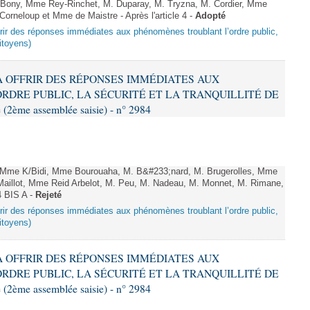
ony, Mme Rey-Rinchet, M. Duparay, M. Tryzna, M. Cordier, Mme
orneloup et Mme de Maistre - Après l'article 4 -
Adopté
offrir des réponses immédiates aux phénomènes troublant l’ordre public,
citoyens)
T À OFFRIR DES RÉPONSES IMMÉDIATES AUX
DRE PUBLIC, LA SÉCURITÉ ET LA TRANQUILLITÉ DE
2ème assemblée saisie) - n° 2984
Mme K/Bidi, Mme Bourouaha, M. B&#233;nard, M. Brugerolles, Mme
Maillot, Mme Reid Arbelot, M. Peu, M. Nadeau, M. Monnet, M. Rimane,
4 BIS A -
Rejeté
offrir des réponses immédiates aux phénomènes troublant l’ordre public,
citoyens)
T À OFFRIR DES RÉPONSES IMMÉDIATES AUX
DRE PUBLIC, LA SÉCURITÉ ET LA TRANQUILLITÉ DE
2ème assemblée saisie) - n° 2984