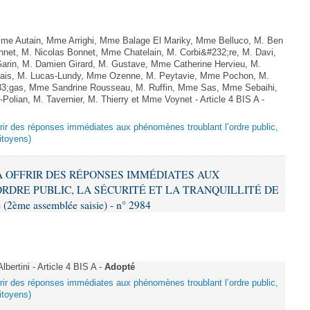
e Autain, Mme Arrighi, Mme Balage El Mariky, Mme Belluco, M. Ben
nnet, M. Nicolas Bonnet, Mme Chatelain, M. Corbi&#232;re, M. Davi,
arin, M. Damien Girard, M. Gustave, Mme Catherine Hervieu, M.
hais, M. Lucas-Lundy, Mme Ozenne, M. Peytavie, Mme Pochon, M.
;gas, Mme Sandrine Rousseau, M. Ruffin, Mme Sas, Mme Sebaihi,
lian, M. Tavernier, M. Thierry et Mme Voynet - Article 4 BIS A -
offrir des réponses immédiates aux phénomènes troublant l’ordre public,
citoyens)
T À OFFRIR DES RÉPONSES IMMÉDIATES AUX
DRE PUBLIC, LA SÉCURITÉ ET LA TRANQUILLITÉ DE
2ème assemblée saisie) - n° 2984
ertini - Article 4 BIS A -
Adopté
offrir des réponses immédiates aux phénomènes troublant l’ordre public,
citoyens)