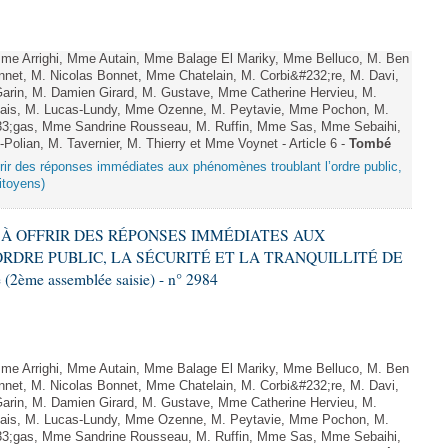
e Arrighi, Mme Autain, Mme Balage El Mariky, Mme Belluco, M. Ben
nnet, M. Nicolas Bonnet, Mme Chatelain, M. Corbi&#232;re, M. Davi,
arin, M. Damien Girard, M. Gustave, Mme Catherine Hervieu, M.
hais, M. Lucas-Lundy, Mme Ozenne, M. Peytavie, Mme Pochon, M.
;gas, Mme Sandrine Rousseau, M. Ruffin, Mme Sas, Mme Sebaihi,
lian, M. Tavernier, M. Thierry et Mme Voynet - Article 6 -
Tombé
offrir des réponses immédiates aux phénomènes troublant l’ordre public,
citoyens)
NT À OFFRIR DES RÉPONSES IMMÉDIATES AUX
DRE PUBLIC, LA SÉCURITÉ ET LA TRANQUILLITÉ DE
2ème assemblée saisie) - n° 2984
e Arrighi, Mme Autain, Mme Balage El Mariky, Mme Belluco, M. Ben
nnet, M. Nicolas Bonnet, Mme Chatelain, M. Corbi&#232;re, M. Davi,
arin, M. Damien Girard, M. Gustave, Mme Catherine Hervieu, M.
hais, M. Lucas-Lundy, Mme Ozenne, M. Peytavie, Mme Pochon, M.
;gas, Mme Sandrine Rousseau, M. Ruffin, Mme Sas, Mme Sebaihi,