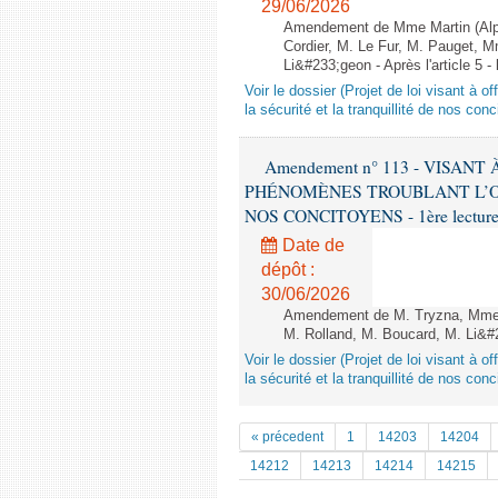
29/06/2026
Amendement de Mme Martin (Alpe
Cordier, M. Le Fur, M. Pauget, 
Li&#233;geon - Après l'article 5 -
Voir le dossier (Projet de loi visant à 
la sécurité et la tranquillité de nos con
Amendement n° 113 - VISAN
PHÉNOMÈNES TROUBLANT L’OR
NOS CONCITOYENS - 1ère lecture (
Date de
dépôt :
30/06/2026
Amendement de M. Tryzna, Mme 
M. Rolland, M. Boucard, M. Li&#23
Voir le dossier (Projet de loi visant à 
la sécurité et la tranquillité de nos con
« précedent
1
14203
14204
14212
14213
14214
14215