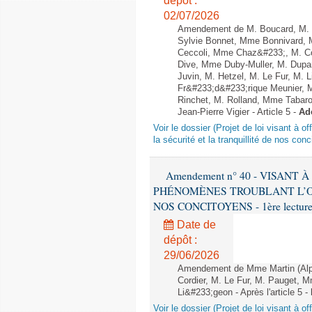
dépôt :
02/07/2026
Amendement de M. Boucard, M. 
Sylvie Bonnet, Mme Bonnivard, M
Ceccoli, Mme Chaz&#233;, M. Co
Dive, Mme Duby-Muller, M. Dupa
Juvin, M. Hetzel, M. Le Fur, M.
Fr&#233;d&#233;rique Meunier, 
Rinchet, M. Rolland, Mme Tabarot
Jean-Pierre Vigier - Article 5 -
Ad
Voir le dossier (Projet de loi visant à 
la sécurité et la tranquillité de nos con
Amendement n° 40 - VISANT
PHÉNOMÈNES TROUBLANT L’OR
NOS CONCITOYENS - 1ère lecture (
Date de
dépôt :
29/06/2026
Amendement de Mme Martin (Alpe
Cordier, M. Le Fur, M. Pauget, 
Li&#233;geon - Après l'article 5 -
Voir le dossier (Projet de loi visant à 