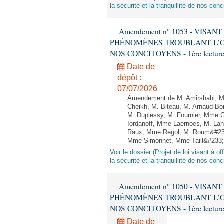
la sécurité et la tranquillité de nos con
Amendement n° 1053 - VISA
PHÉNOMÈNES TROUBLANT L’OR
NOS CONCITOYENS - 1ère lecture (
Date de
dépôt :
07/07/2026
Amendement de M. Amirshahi, Mm
Cheikh, M. Biteau, M. Arnaud Bo
M. Duplessy, M. Fournier, Mme G
Iordanoff, Mme Laernoes, M. La
Raux, Mme Regol, M. Roum&#233
Mme Simonnet, Mme Taill&#233;-Po
Voir le dossier (Projet de loi visant à 
la sécurité et la tranquillité de nos con
Amendement n° 1050 - VISA
PHÉNOMÈNES TROUBLANT L’OR
NOS CONCITOYENS - 1ère lecture (
Date de