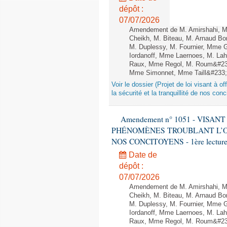
dépôt :
07/07/2026
Amendement de M. Amirshahi, Mm
Cheikh, M. Biteau, M. Arnaud Bo
M. Duplessy, M. Fournier, Mme G
Iordanoff, Mme Laernoes, M. La
Raux, Mme Regol, M. Roum&#233
Mme Simonnet, Mme Taill&#233;-Po
Voir le dossier (Projet de loi visant à 
la sécurité et la tranquillité de nos con
Amendement n° 1051 - VISA
PHÉNOMÈNES TROUBLANT L’OR
NOS CONCITOYENS - 1ère lecture (
Date de
dépôt :
07/07/2026
Amendement de M. Amirshahi, Mm
Cheikh, M. Biteau, M. Arnaud Bo
M. Duplessy, M. Fournier, Mme G
Iordanoff, Mme Laernoes, M. La
Raux, Mme Regol, M. Roum&#233