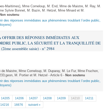
s-Maritimes), Mme Corneloup, M. End, Mme de Maistre, M. Ray, M.
Mme Sylvie Bonnet, M. Bazin, M. Hetzel, Mme Minard et M.
Non soutenu
offrir des réponses immédiates aux phénomènes troublant l’ordre public,
citoyens)
T À OFFRIR DES RÉPONSES IMMÉDIATES AUX
DRE PUBLIC, LA SÉCURITÉ ET LA TRANQUILLITÉ DE
2ème assemblée saisie) - n° 2984
de Maistre, Mme Corneloup, M. Duparay, M. Le Fur, Mme Fruchon,
3;geon, M. Portier et M. Hetzel - Article 6 -
Non soutenu
offrir des réponses immédiates aux phénomènes troublant l’ordre public,
citoyens)
14205
14206
14207
14208
14209
14210
14211
14216
16676
suivant »