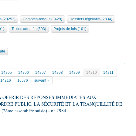
s (20252)
Comptes-rendus (3429)
Dossiers législatifs (2834)
01)
Textes adoptés (693)
Projets de lois (101)
date
14205
14206
14207
14208
14209
14210
14211
14216
16676
suivant »
T À OFFRIR DES RÉPONSES IMMÉDIATES AUX
DRE PUBLIC, LA SÉCURITÉ ET LA TRANQUILLITÉ DE
2ème assemblée saisie) - n° 2984