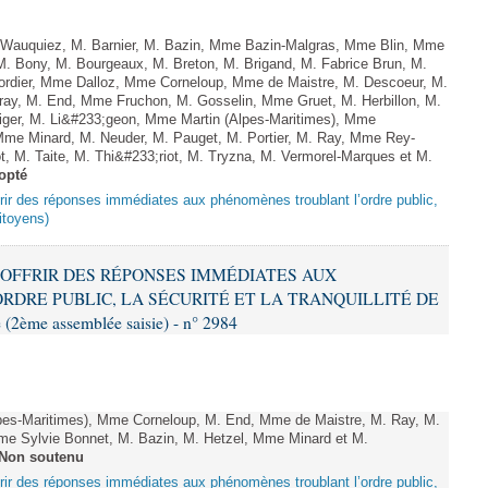
Wauquiez, M. Barnier, M. Bazin, Mme Bazin-Malgras, Mme Blin, Mme
. Bony, M. Bourgeaux, M. Breton, M. Brigand, M. Fabrice Brun, M.
rdier, Mme Dalloz, Mme Corneloup, Mme de Maistre, M. Descoeur, M.
ray, M. End, Mme Fruchon, M. Gosselin, Mme Gruet, M. Herbillon, M.
 Liger, M. Li&#233;geon, Mme Martin (Alpes-Maritimes), Mme
Mme Minard, M. Neuder, M. Pauget, M. Portier, M. Ray, Mme Rey-
, M. Taite, M. Thi&#233;riot, M. Tryzna, M. Vermorel-Marques et M.
opté
offrir des réponses immédiates aux phénomènes troublant l’ordre public,
citoyens)
 À OFFRIR DES RÉPONSES IMMÉDIATES AUX
DRE PUBLIC, LA SÉCURITÉ ET LA TRANQUILLITÉ DE
2ème assemblée saisie) - n° 2984
s-Maritimes), Mme Corneloup, M. End, Mme de Maistre, M. Ray, M.
Mme Sylvie Bonnet, M. Bazin, M. Hetzel, Mme Minard et M.
Non soutenu
offrir des réponses immédiates aux phénomènes troublant l’ordre public,