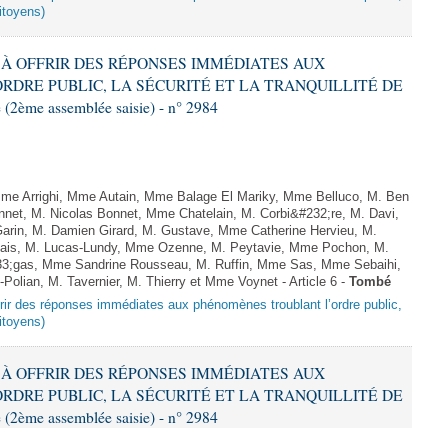
citoyens)
NT À OFFRIR DES RÉPONSES IMMÉDIATES AUX
DRE PUBLIC, LA SÉCURITÉ ET LA TRANQUILLITÉ DE
2ème assemblée saisie) - n° 2984
e Arrighi, Mme Autain, Mme Balage El Mariky, Mme Belluco, M. Ben
nnet, M. Nicolas Bonnet, Mme Chatelain, M. Corbi&#232;re, M. Davi,
arin, M. Damien Girard, M. Gustave, Mme Catherine Hervieu, M.
hais, M. Lucas-Lundy, Mme Ozenne, M. Peytavie, Mme Pochon, M.
;gas, Mme Sandrine Rousseau, M. Ruffin, Mme Sas, Mme Sebaihi,
lian, M. Tavernier, M. Thierry et Mme Voynet - Article 6 -
Tombé
offrir des réponses immédiates aux phénomènes troublant l’ordre public,
citoyens)
NT À OFFRIR DES RÉPONSES IMMÉDIATES AUX
DRE PUBLIC, LA SÉCURITÉ ET LA TRANQUILLITÉ DE
2ème assemblée saisie) - n° 2984