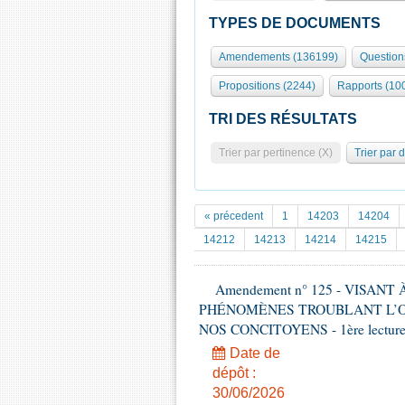
TYPES DE DOCUMENTS
Amendements (136199)
Question
Propositions (2244)
Rapports (10
TRI DES RÉSULTATS
Trier par pertinence (X)
Trier par 
« précedent
1
14203
14204
14212
14213
14214
14215
Amendement n° 125 - VISAN
PHÉNOMÈNES TROUBLANT L’OR
NOS CONCITOYENS - 1ère lecture (
Date de
dépôt :
30/06/2026