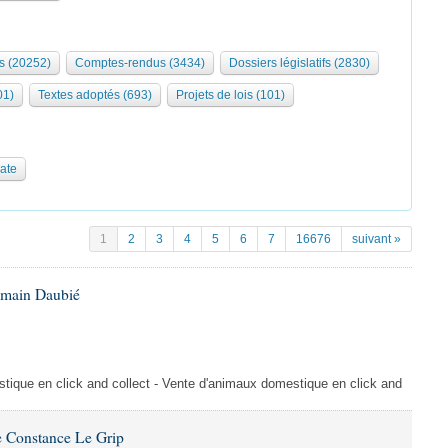
s (20252)
Comptes-rendus (3434)
Dossiers législatifs (2830)
01)
Textes adoptés (693)
Projets de lois (101)
date
1
2
3
4
5
6
7
16676
suivant »
omain Daubié
ique en click and collect - Vente d'animaux domestique en click and
 Constance Le Grip