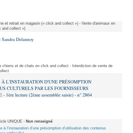
e et retrait en magasin (« click and collect ») - Vente d'animaux en
k and collect »)
e Sandra Delannoy
 chiens et de chats en click and collect - Interdiction de vente de
ollect
VE À L'INSTAURATION D'UNE PRÉSOMPTION
US CULTURELS PAR LES FOURNISSEURS
re lecture (2ème assemblée saisie) - n° 2864
ticle UNIQUE -
Non renseigné
ive à l’instauration d’une présomption d’utilisation des contenus