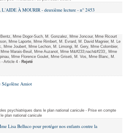
L'AIDE À MOURIR - deuxième lecture - n° 2453
. Bentz, Mme Dogor-Such, M. Gonzalez, Mme Joncour, Mme Ricourt
Tesson, Mme Laporte, Mme Rimbert, M. Evrard, M. David Magnier, M. Le
c, Mme Joubert, Mme Lechon, M. Limongi, M. Gery, Mme Colombier,
rd, Mme Marais-Beuil, Mme Auzanot, Mme M&#233;nach&#233;, Mme
;pinau, Mme Florence Goulet, Mme Griseti, M. Vos, Mme Blanc, M.
- Article 4 -
Rejeté
e Ségolène Amiot
les psychiatriques dans le plan national canicule - Prise en compte
le plan national canicule
me Lisa Belluco pour protéger nos enfants contre la