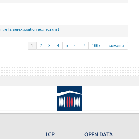
ontre la surexposition aux écrans)
1
2
3
4
5
6
7
16676
suivant »
LCP
OPEN DATA