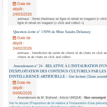
Rapports d'enquête
Date de
Rapports législatifs
dépôt :
Rapports sur l'application des lois
24/03/2026
Baromètre de l’application des lois
animaux - Vente d'animaux en ligne et retrait en magasin (« click
ligne et retrait en magasin (« click and collect »)
Question écrite n° 13056 de Mme Sandra Delannoy
Dossiers législatifs
Date de
Budget et sécurité sociale
dépôt :
Questions écrites et orales
24/02/2026
Comptes rendus des débats
animaux - Interdiction de vente de chiens et de chats en click and
chiens et de chats en click and collect
Amendement n° 24 - RELATIVE À L'INSTAURATION D'
D'EXPLOITATION DES CONTENUS CULTURELS PAR LES
D'INTELLIGENCE ARTIFICIELLE - 1ère lecture (2ème assemblé
Date de
dépôt :
04/06/2026
Amendement de M. Bothorel - Article UNIQUE -
Non renseigné
Voir le dossier (Proposition de loi relative à l’instauration d’une présom