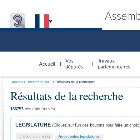
Assemb
Accèder à
la page
Vos
Travaux
Accueil
d'accueil
députés
parlementaires
Vous
Accueil
Recherche sur...
Résultats de la recherche
êtes
Résultats de la recherche
Général
ici
CONNEX
TRAVA
CONNA
DÉC
:
166753
résultats trouvés
LÉGISLATURE
(Cliquez sur l'un des boutons pour faire un choix
17e législature (X)
Précédentes législatures