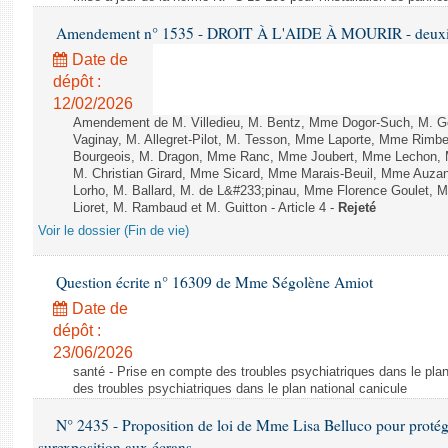
Amendement n° 1535 - DROIT À L'AIDE À MOURIR - deuxièm
Date de
dépôt :
12/02/2026
Amendement de M. Villedieu, M. Bentz, Mme Dogor-Such, M. G
Vaginay, M. Allegret-Pilot, M. Tesson, Mme Laporte, Mme Rimbe
Bourgeois, M. Dragon, Mme Ranc, Mme Joubert, Mme Lechon, M
M. Christian Girard, Mme Sicard, Mme Marais-Beuil, Mme Au
Lorho, M. Ballard, M. de L&#233;pinau, Mme Florence Goulet, 
Lioret, M. Rambaud et M. Guitton - Article 4 -
Rejeté
Voir le dossier (Fin de vie)
Question écrite n° 16309 de Mme Ségolène Amiot
Date de
dépôt :
23/06/2026
santé - Prise en compte des troubles psychiatriques dans le plan
des troubles psychiatriques dans le plan national canicule
N° 2435 - Proposition de loi de Mme Lisa Belluco pour protége
surexposition aux écrans