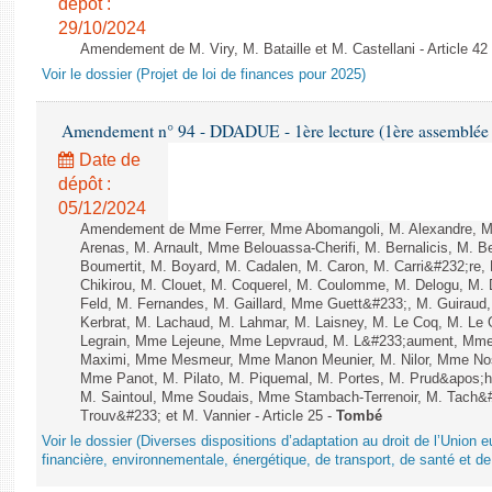
dépôt :
29/10/2024
Amendement de M. Viry, M. Bataille et M. Castellani - Article 42
Voir le dossier (Projet de loi de finances pour 2025)
Amendement n° 94 - DDADUE - 1ère lecture (1ère assemblée s
Date de
dépôt :
05/12/2024
Amendement de Mme Ferrer, Mme Abomangoli, M. Alexandre, 
Arenas, M. Arnault, Mme Belouassa-Cherifi, M. Bernalicis, M. 
Boumertit, M. Boyard, M. Cadalen, M. Caron, M. Carri&#232;re
Chikirou, M. Clouet, M. Coquerel, M. Coulomme, M. Delogu, M
Feld, M. Fernandes, M. Gaillard, Mme Guett&#233;, M. Guira
Kerbrat, M. Lachaud, M. Lahmar, M. Laisney, M. Le Coq, M. Le
Legrain, Mme Lejeune, Mme Lepvraud, M. L&#233;aument, Mme
Maximi, Mme Mesmeur, Mme Manon Meunier, M. Nilor, Mme N
Mme Panot, M. Pilato, M. Piquemal, M. Portes, M. Prud&apos;h
M. Saintoul, Mme Soudais, Mme Stambach-Terrenoir, M. Tach&
Trouv&#233; et M. Vannier - Article 25 -
Tombé
Voir le dossier (Diverses dispositions d’adaptation au droit de l’Unio
financière, environnementale, énergétique, de transport, de santé et de