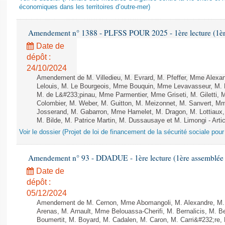
économiques dans les territoires d’outre-mer)
Amendement n° 1388 - PLFSS POUR 2025 - 1ère lecture (1ère 
Date de
dépôt :
24/10/2024
Amendement de M. Villedieu, M. Evrard, M. Pfeffer, Mme Alex
Lelouis, M. Le Bourgeois, Mme Bouquin, Mme Levavasseur, M.
M. de L&#233;pinau, Mme Parmentier, Mme Griseti, M. Giletti
Colombier, M. Weber, M. Guitton, M. Meizonnet, M. Sanvert, 
Josserand, M. Gabarron, Mme Hamelet, M. Dragon, M. Lottiaux,
M. Bilde, M. Patrice Martin, M. Dussausaye et M. Limongi - Artic
Voir le dossier (Projet de loi de financement de la sécurité sociale pou
Amendement n° 93 - DDADUE - 1ère lecture (1ère assemblée s
Date de
dépôt :
05/12/2024
Amendement de M. Cernon, Mme Abomangoli, M. Alexandre, M
Arenas, M. Arnault, Mme Belouassa-Cherifi, M. Bernalicis, M. 
Boumertit, M. Boyard, M. Cadalen, M. Caron, M. Carri&#232;re