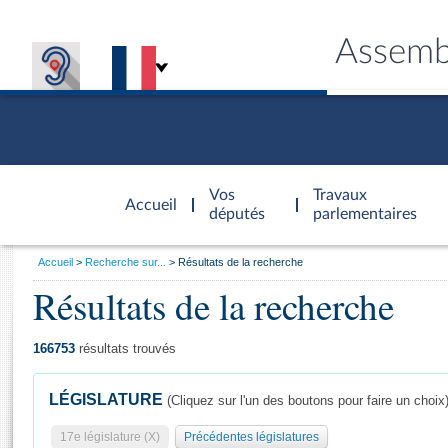
Assemb
Accèder à
la page
Vos
Travaux
Accueil
d'accueil
députés
parlementaires
Vous
Accueil
Recherche sur...
Résultats de la recherche
êtes
Résultats de la recherche
Général
ici
CONNEX
TRAVA
CONNA
DÉC
:
166753
résultats trouvés
LÉGISLATURE
(Cliquez sur l'un des boutons pour faire un choix
17e législature (X)
Précédentes législatures