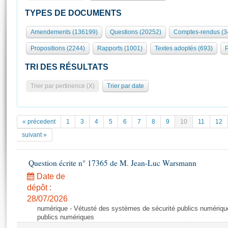
S'id
Présidence
Séance publique
Rôle et pouvoirs de l'Assemblée
Visiter l'Assemblée
TYPES DE DOCUMENTS
Fiches « Connaissance de l’Assemblée »
577 députés
Commissions et autres organes
Visite virtuelle du palais Bourbon
Amendements (136199)
Questions (20252)
Comptes-rendus (3
Organisation de l'Assemblée
Groupes politiques
Europe et International
Assister à une séance
Mot
Propositions (2244)
Rapports (1001)
Textes adoptés (693)
P
Présidence
Conférence des Présidents
Bureau
Collège des Ques
Élections législatives
Contrôle et évaluation
Accès des chercheurs à l’Assemblée
TRI DES RÉSULTATS
Congrès
Les évènements
S'inscrire
Trier par pertinence (X)
Trier par date
Pétitions
Statistiques et chiffres clés
Transparence et déontologie
Vous n'ave
Patrimoine
E
Documents de référence
« précedent
1
3
4
5
6
7
8
9
10
11
12
La Bibliothèque
( Constitution | Règlement de l'Assemblée ... )
Documents parlementaires
suivant »
Les archives
Projets de loi
Contacts et plan d'accès
Question écrite n° 17365 de M. Jean-Luc Warsmann
Propositions de loi
Histoire
Photos libres de droit
Amendements
Date de
Juniors
dépôt :
Textes adoptés
Anciennes législatures
28/07/2026
numérique - Vétusté des systèmes de sécurité publics numériqu
Liens vers les sites publics
Rapports d'information
publics numériques