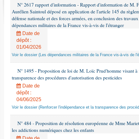
Rapports d'enquête
N° 2617 rapport d'information - Rapport d'information de M. 
Rapports législatifs
Aurélien Saintoul déposé en application de l'article 145 du règle
Rapports sur l'application des lois
défense nationale et des forces armées, en conclusion des travaux
dépendances militaires de la France vis-à-vis de l'étranger
Baromètre de l’application des lois
Date de
dépôt :
Dossiers législatifs
01/04/2026
Budget et sécurité sociale
Voir le dossier (Les dépendances militaires de la France vis-à-vis de l'
Questions écrites et orales
Comptes rendus des débats
N° 1495 - Proposition de loi de M. Loïc Prud'homme visant à r
transparence des procédures d'autorisation des pesticides
Date de
dépôt :
04/06/2025
Voir le dossier (Renforcer l'indépendance et la transparence des procéd
N° 484 - Proposition de résolution européenne de Mme Marietta
les addictions numériques chez les enfants
Date de