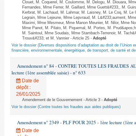
Clouet, M. Coquerel, M. Coulomme, M. Delogu, M. Diouara, Mm
Fernandes, Mme Ferrer, M. Gaillard, Mme Guett&#233;, M. Gu
Kerbrat, M. Lachaud, M. Lahmar, M. Laisney, M. Le Coq, M. Le
Legrain, Mme Lejeune, Mme Lepvraud, M. L&#233;aument, Mme
Maximi, Mme Mesmeur, Mme Manon Meunier, M. Nilor, Mme N
Mme Panot, M. Pilato, M. Piquemal, M. Portes, M. Prud&apos;h
M. Saintoul, Mme Soudais, Mme Stambach-Terrenoir, M. Tach&
Trouv&#233; et M. Vannier - Article 25 -
Adopté
Voir le dossier (Diverses dispositions d’adaptation au droit de l’Unio
financière, environnementale, énergétique, de transport, de santé et de
Amendement n° 84 - CONTRE TOUTES LES FRAUDES AU
lecture (1ère assemblée saisie) - n° 633
Date de
dépôt :
26/01/2025
Amendement de le Gouvernement - Article 3 -
Adopté
Voir le dossier (Contre toutes les fraudes aux aides publiques)
Amendement n° 2349 - PLF POUR 2025 - 1ère lecture (1ère as
Date de