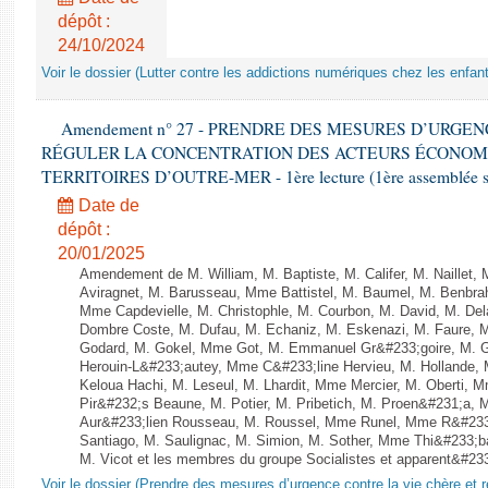
dépôt :
24/10/2024
Voir le dossier (Lutter contre les addictions numériques chez les enfan
Amendement n° 27 - PRENDRE DES MESURES D’URGE
RÉGULER LA CONCENTRATION DES ACTEURS ÉCONOM
TERRITOIRES D’OUTRE-MER - 1ère lecture (1ère assemblée sai
Date de
dépôt :
20/01/2025
Amendement de M. William, M. Baptiste, M. Califer, M. Naillet
Aviragnet, M. Barusseau, Mme Battistel, M. Baumel, M. Benbrah
Mme Capdevielle, M. Christophle, M. Courbon, M. David, M. De
Dombre Coste, M. Dufau, M. Echaniz, M. Eskenazi, M. Faure,
Godard, M. Gokel, Mme Got, M. Emmanuel Gr&#233;goire, M. 
Herouin-L&#233;autey, Mme C&#233;line Hervieu, M. Hollande
Keloua Hachi, M. Leseul, M. Lhardit, Mme Mercier, M. Oberti,
Pir&#232;s Beaune, M. Potier, M. Pribetich, M. Proen&#231;a
Aur&#233;lien Rousseau, M. Roussel, Mme Runel, Mme R&#233;
Santiago, M. Saulignac, M. Simion, M. Sother, Mme Thi&#233;b
M. Vicot et les membres du groupe Socialistes et apparent&#233;
Voir le dossier (Prendre des mesures d’urgence contre la vie chère et r