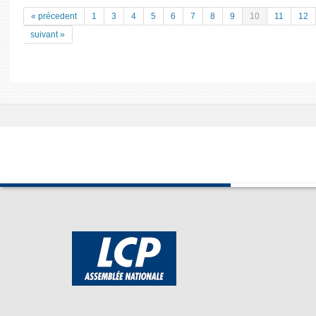
« précedent
1
3
4
5
6
7
8
9
10
11
12
suivant »