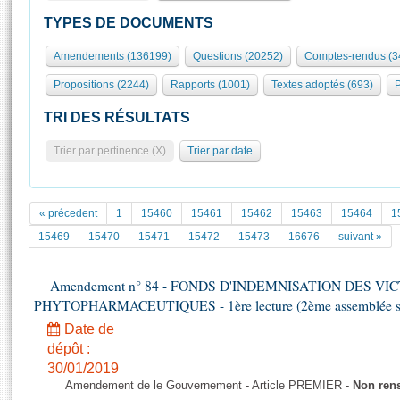
S'id
Présidence
Séance publique
Rôle et pouvoirs de l'Assemblée
Visiter l'Assemblée
TYPES DE DOCUMENTS
Fiches « Connaissance de l’Assemblée »
577 députés
Commissions et autres organes
Visite virtuelle du palais Bourbon
Amendements (136199)
Questions (20252)
Comptes-rendus (3
Organisation de l'Assemblée
Groupes politiques
Europe et International
Assister à une séance
Mot
Propositions (2244)
Rapports (1001)
Textes adoptés (693)
P
Présidence
Conférence des Présidents
Bureau
Collège des Ques
Élections législatives
Contrôle et évaluation
Accès des chercheurs à l’Assemblée
TRI DES RÉSULTATS
Congrès
Les évènements
S'inscrire
Trier par pertinence (X)
Trier par date
Pétitions
Statistiques et chiffres clés
Transparence et déontologie
Vous n'ave
Patrimoine
E
Documents de référence
« précedent
1
15460
15461
15462
15463
15464
1
La Bibliothèque
( Constitution | Règlement de l'Assemblée ... )
Documents parlementaires
15469
15470
15471
15472
15473
16676
suivant »
Les archives
Projets de loi
Contacts et plan d'accès
Amendement n° 84 - FONDS D'INDEMNISATION DES VI
Propositions de loi
Histoire
PHYTOPHARMACEUTIQUES - 1ère lecture (2ème assemblée sai
Photos libres de droit
Amendements
Juniors
Date de
Textes adoptés
Anciennes législatures
dépôt :
30/01/2019
Liens vers les sites publics
Rapports d'information
Amendement de le Gouvernement - Article PREMIER -
Non ren