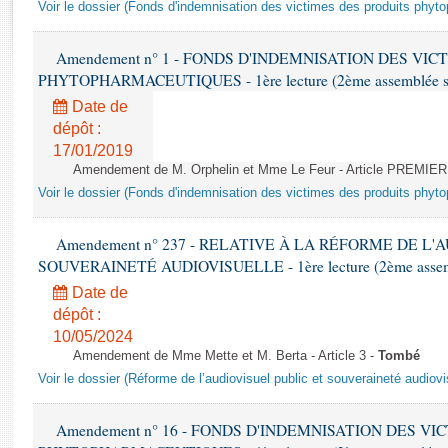
Rapports d'enquête
Voir le dossier (Fonds d'indemnisation des victimes des produits phyt
Rapports législatifs
Rapports sur l'application des lois
Amendement n° 1 - FONDS D'INDEMNISATION DES VIC
PHYTOPHARMACEUTIQUES - 1ère lecture (2ème assemblée sai
Baromètre de l’application des lois
Date de
dépôt :
Dossiers législatifs
17/01/2019
Budget et sécurité sociale
Amendement de M. Orphelin et Mme Le Feur - Article PREMIER
Questions écrites et orales
Voir le dossier (Fonds d'indemnisation des victimes des produits phyt
Comptes rendus des débats
Amendement n° 237 - RELATIVE À LA RÉFORME DE L'
SOUVERAINETÉ AUDIOVISUELLE - 1ère lecture (2ème assemblé
Date de
dépôt :
10/05/2024
Amendement de Mme Mette et M. Berta - Article 3 -
Tombé
Voir le dossier (Réforme de l’audiovisuel public et souveraineté audiovi
Amendement n° 16 - FONDS D'INDEMNISATION DES VI