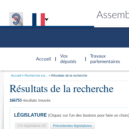
Assemb
Accèder à
la page
Vos
Travaux
Accueil
d'accueil
députés
parlementaires
Vous
Accueil
Recherche sur...
Résultats de la recherche
êtes
Résultats de la recherche
Général
ici
CONNEX
TRAVA
CONNA
DÉC
:
166753
résultats trouvés
LÉGISLATURE
(Cliquez sur l'un des boutons pour faire un choix
17e législature (X)
Précédentes législatures