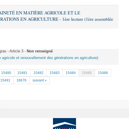
RAINETÉ EN MATIÈRE AGRICOLE ET LE
ONS EN AGRICULTURE - 1ère lecture (1ère assemblée
s - Article 3 -
Non renseigné
e agricole et renouvellement des générations en agriculture)
15480
15481
15482
15483
15484
15485
15486
15491
16676
suivant »