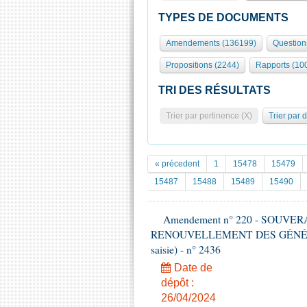
TYPES DE DOCUMENTS
Amendements (136199)
Question
Propositions (2244)
Rapports (10
TRI DES RÉSULTATS
Trier par pertinence (X)
Trier par 
« précedent
1
15478
15479
15487
15488
15489
15490
Amendement n° 220 - SOUVE
RENOUVELLEMENT DES GÉNÉRATI
saisie) - n° 2436
Date de
dépôt :
26/04/2024