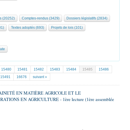
s (20252)
Comptes-rendus (3429)
Dossiers législatifs (2834)
01)
Textes adoptés (693)
Projets de lois (101)
date
15480
15481
15482
15483
15484
15485
15486
15491
16676
suivant »
RAINETÉ EN MATIÈRE AGRICOLE ET LE
ONS EN AGRICULTURE - 1ère lecture (1ère assemblée