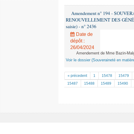
Amendement n° 194 - SOUVE
RENOUVELLEMENT DES GÉNÉRATI
saisie) - n° 2436
Date de
dépôt :
26/04/2024
Amendement de Mme Bazin-Malgra
Voir le dossier (Souveraineté en matièr
« précedent
1
15478
15479
15487
15488
15489
15490