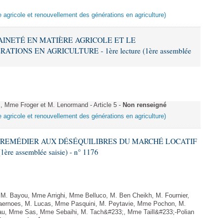
e agricole et renouvellement des générations en agriculture)
RAINETÉ EN MATIÈRE AGRICOLE ET LE
ONS EN AGRICULTURE - 1ère lecture (1ère assemblée
me Froger et M. Lenormand - Article 5 -
Non renseigné
e agricole et renouvellement des générations en agriculture)
T À REMÉDIER AUX DÉSÉQUILIBRES DU MARCHÉ LOCATIF
re assemblée saisie) - n° 1176
. Bayou, Mme Arrighi, Mme Belluco, M. Ben Cheikh, M. Fournier,
aernoes, M. Lucas, Mme Pasquini, M. Peytavie, Mme Pochon, M.
, Mme Sas, Mme Sebaihi, M. Tach&#233;, Mme Taill&#233;-Polian