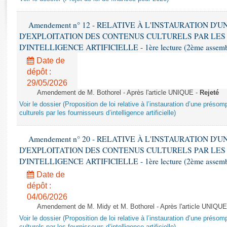
Rapports d'enquête
Rapports législatifs
Amendement n° 12 - RELATIVE À L'INSTAURATION D'
Rapports sur l'application des lois
D'EXPLOITATION DES CONTENUS CULTURELS PAR LES
Baromètre de l’application des lois
D'INTELLIGENCE ARTIFICIELLE - 1ère lecture (2ème assemblé
Date de
Dossiers législatifs
dépôt :
Budget et sécurité sociale
29/05/2026
Amendement de M. Bothorel - Après l'article UNIQUE -
Rejeté
Questions écrites et orales
Voir le dossier (Proposition de loi relative à l’instauration d’une présom
Comptes rendus des débats
culturels par les fournisseurs d’intelligence artificielle)
Amendement n° 20 - RELATIVE À L'INSTAURATION D'
D'EXPLOITATION DES CONTENUS CULTURELS PAR LES
D'INTELLIGENCE ARTIFICIELLE - 1ère lecture (2ème assemblé
Date de
dépôt :
04/06/2026
Amendement de M. Midy et M. Bothorel - Après l'article UNIQUE
Voir le dossier (Proposition de loi relative à l’instauration d’une présom