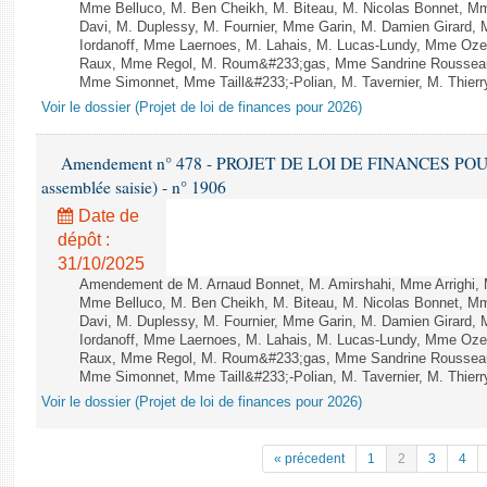
Mme Belluco, M. Ben Cheikh, M. Biteau, M. Nicolas Bonnet, Mm
Davi, M. Duplessy, M. Fournier, Mme Garin, M. Damien Girard,
Iordanoff, Mme Laernoes, M. Lahais, M. Lucas-Lundy, Mme Oz
Raux, Mme Regol, M. Roum&#233;gas, Mme Sandrine Rousseau
Mme Simonnet, Mme Taill&#233;-Polian, M. Tavernier, M. Thierry
Voir le dossier (Projet de loi de finances pour 2026)
Amendement n° 478 - PROJET DE LOI DE FINANCES POUR 20
assemblée saisie) - n° 1906
Date de
dépôt :
31/10/2025
Amendement de M. Arnaud Bonnet, M. Amirshahi, Mme Arrighi, 
Mme Belluco, M. Ben Cheikh, M. Biteau, M. Nicolas Bonnet, Mm
Davi, M. Duplessy, M. Fournier, Mme Garin, M. Damien Girard,
Iordanoff, Mme Laernoes, M. Lahais, M. Lucas-Lundy, Mme Oz
Raux, Mme Regol, M. Roum&#233;gas, Mme Sandrine Rousseau
Mme Simonnet, Mme Taill&#233;-Polian, M. Tavernier, M. Thierry
Voir le dossier (Projet de loi de finances pour 2026)
« précedent
1
2
3
4