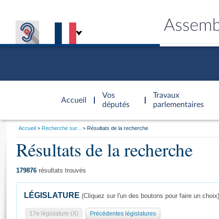
Assemb
Accèder à
la page
Vos
Travaux
Accueil
d'accueil
députés
parlementaires
Vous
Accueil
Recherche sur...
Résultats de la recherche
êtes
Résultats de la recherche
Général
ici
CONNEX
TRAVA
CONNA
DÉC
:
179876
résultats trouvés
LÉGISLATURE
(Cliquez sur l'un des boutons pour faire un choix
17e législature (X)
Précédentes législatures