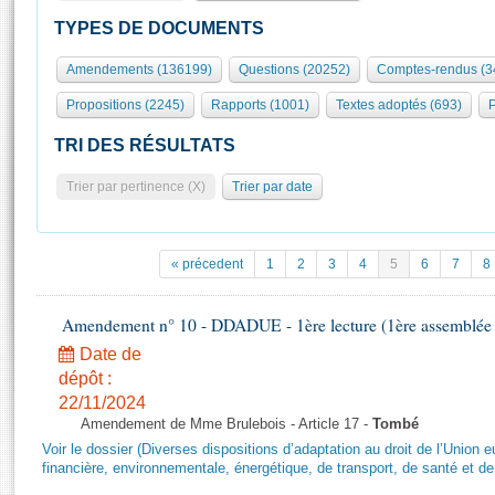
S'id
Présidence
Séance publique
Rôle et pouvoirs de l'Assemblée
Visiter l'Assemblée
TYPES DE DOCUMENTS
Fiches « Connaissance de l’Assemblée »
577 députés
Commissions et autres organes
Visite virtuelle du palais Bourbon
Amendements (136199)
Questions (20252)
Comptes-rendus (3
Organisation de l'Assemblée
Groupes politiques
Europe et International
Assister à une séance
Mot
Propositions (2245)
Rapports (1001)
Textes adoptés (693)
P
Présidence
Conférence des Présidents
Bureau
Collège des Ques
Élections législatives
Contrôle et évaluation
Accès des chercheurs à l’Assemblée
TRI DES RÉSULTATS
Congrès
Les évènements
S'inscrire
Trier par pertinence (X)
Trier par date
Pétitions
Statistiques et chiffres clés
Transparence et déontologie
Vous n'ave
Patrimoine
E
Documents de référence
« précedent
1
2
3
4
5
6
7
8
La Bibliothèque
( Constitution | Règlement de l'Assemblée ... )
Documents parlementaires
Les archives
Amendement n° 10 - DDADUE - 1ère lecture (1ère assemblée s
Projets de loi
Contacts et plan d'accès
Date de
Propositions de loi
Histoire
Photos libres de droit
dépôt :
Amendements
Juniors
22/11/2024
Textes adoptés
Amendement de Mme Brulebois - Article 17 -
Tombé
Anciennes législatures
Voir le dossier (Diverses dispositions d’adaptation au droit de l’Unio
Liens vers les sites publics
financière, environnementale, énergétique, de transport, de santé et de
Rapports d'information