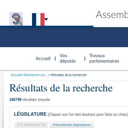
Assemb
Accèder à
la page
Vos
Travaux
Accueil
d'accueil
députés
parlementaires
Vous
Accueil
Recherche sur...
Résultats de la recherche
êtes
Résultats de la recherche
Général
ici
CONNEX
TRAVA
CONNA
DÉC
:
166748
résultats trouvés
LÉGISLATURE
(Cliquez sur l'un des boutons pour faire un choix
17e législature (X)
Précédentes législatures