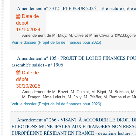
Rapports d'enquête
Amendement n° 3312 - PLF POUR 2025 - 1ère lecture (1ère as
Rapports législatifs
Date de
Rapports sur l'application des lois
dépôt :
Baromètre de l’application des lois
19/10/2024
Amendement de M. Midy, M. Olive et Mme Olivia Gr&#233;goire - 
Dossiers législatifs
Voir le dossier (Projet de loi de finances pour 2025)
Budget et sécurité sociale
Questions écrites et orales
Amendement n° 105 - PROJET DE LOI DE FINANCES POUR 20
assemblée saisie) - n° 1906
Comptes rendus des débats
Date de
dépôt :
30/10/2025
Amendement de M. Bovet, M. Guiniot, M. Bigot, M. Buisson, Mm
M. Dragon, Mme Lelouis, M. Jolly, M. Pfeffer, M. Rambaud et Mm
Voir le dossier (Projet de loi de finances pour 2026)
Amendement n° 266 - VISANT À ACCORDER LE DROIT D
ÉLECTIONS MUNICIPALES AUX ÉTRANGERS NON RESSO
EUROPÉENNE RÉSIDANT EN FRANCE - deuxième lecture - n