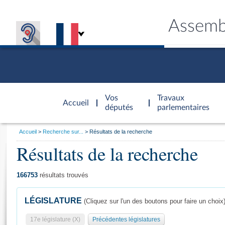
Assemb
Accèder à
la page
Vos
Travaux
Accueil
d'accueil
députés
parlementaires
Vous
Accueil
Recherche sur...
Résultats de la recherche
êtes
Résultats de la recherche
Général
ici
CONNEX
TRAVA
CONNA
DÉC
:
166753
résultats trouvés
LÉGISLATURE
(Cliquez sur l'un des boutons pour faire un choix
17e législature (X)
Précédentes législatures