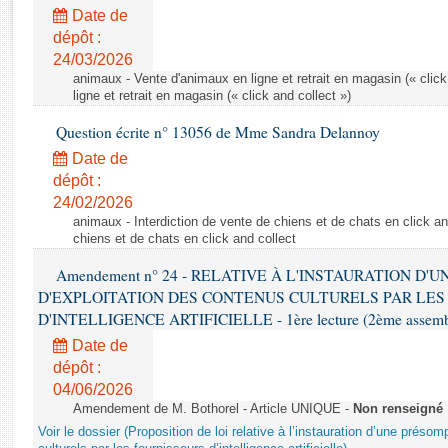
Rapports d'enquête
Date de
Rapports législatifs
dépôt :
Rapports sur l'application des lois
24/03/2026
Baromètre de l’application des lois
animaux - Vente d'animaux en ligne et retrait en magasin (« click
ligne et retrait en magasin (« click and collect »)
Question écrite n° 13056 de Mme Sandra Delannoy
Dossiers législatifs
Date de
Budget et sécurité sociale
dépôt :
Questions écrites et orales
24/02/2026
Comptes rendus des débats
animaux - Interdiction de vente de chiens et de chats en click and
chiens et de chats en click and collect
Amendement n° 24 - RELATIVE À L'INSTAURATION D'
D'EXPLOITATION DES CONTENUS CULTURELS PAR LES
D'INTELLIGENCE ARTIFICIELLE - 1ère lecture (2ème assemblé
Date de
dépôt :
04/06/2026
Amendement de M. Bothorel - Article UNIQUE -
Non renseigné
Voir le dossier (Proposition de loi relative à l’instauration d’une présom