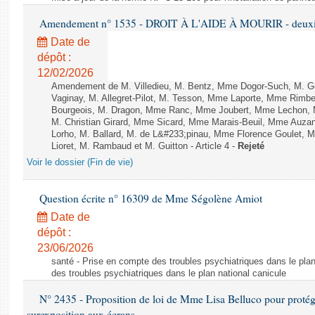
Amendement n° 1535 - DROIT À L'AIDE À MOURIR - deuxièm
Date de
dépôt :
12/02/2026
Amendement de M. Villedieu, M. Bentz, Mme Dogor-Such, M. G
Vaginay, M. Allegret-Pilot, M. Tesson, Mme Laporte, Mme Rimbe
Bourgeois, M. Dragon, Mme Ranc, Mme Joubert, Mme Lechon, M
M. Christian Girard, Mme Sicard, Mme Marais-Beuil, Mme Au
Lorho, M. Ballard, M. de L&#233;pinau, Mme Florence Goulet, 
Lioret, M. Rambaud et M. Guitton - Article 4 -
Rejeté
Voir le dossier (Fin de vie)
Question écrite n° 16309 de Mme Ségolène Amiot
Date de
dépôt :
23/06/2026
santé - Prise en compte des troubles psychiatriques dans le plan
des troubles psychiatriques dans le plan national canicule
N° 2435 - Proposition de loi de Mme Lisa Belluco pour protége
surexposition aux écrans