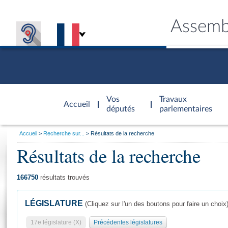
Assemb
Accèder à
la page
Vos
Travaux
Accueil
d'accueil
députés
parlementaires
Vous
Accueil
Recherche sur...
Résultats de la recherche
êtes
Résultats de la recherche
Général
ici
CONNEX
TRAVA
CONNA
DÉC
:
166750
résultats trouvés
LÉGISLATURE
(Cliquez sur l'un des boutons pour faire un choix
17e législature (X)
Précédentes législatures