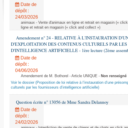
Rapports d'enquête
Date de
Rapports législatifs
dépôt :
Rapports sur l'application des lois
24/03/2026
Baromètre de l’application des lois
animaux - Vente d'animaux en ligne et retrait en magasin (« click
ligne et retrait en magasin (« click and collect »)
Amendement n° 24 - RELATIVE À L'INSTAURATION D'
Dossiers législatifs
D'EXPLOITATION DES CONTENUS CULTURELS PAR LES
Budget et sécurité sociale
D'INTELLIGENCE ARTIFICIELLE - 1ère lecture (2ème assemblé
Questions écrites et orales
Date de
Comptes rendus des débats
dépôt :
04/06/2026
Amendement de M. Bothorel - Article UNIQUE -
Non renseigné
Voir le dossier (Proposition de loi relative à l’instauration d’une présom
culturels par les fournisseurs d’intelligence artificielle)
Question écrite n° 13056 de Mme Sandra Delannoy
Date de
dépôt :
24/02/2026
animaux - Interdiction de vente de chiens et de chats en click and