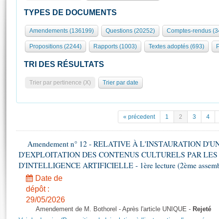
S'id
Présidence
Séance publique
Rôle et pouvoirs de l'Assemblée
Visiter l'Assemblée
TYPES DE DOCUMENTS
Fiches « Connaissance de l’Assemblée »
577 députés
Commissions et autres organes
Visite virtuelle du palais Bourbon
Amendements (136199)
Questions (20252)
Comptes-rendus (3
Organisation de l'Assemblée
Groupes politiques
Europe et International
Assister à une séance
Mot
Propositions (2244)
Rapports (1003)
Textes adoptés (693)
P
Présidence
Conférence des Présidents
Bureau
Collège des Ques
Élections législatives
Contrôle et évaluation
Accès des chercheurs à l’Assemblée
TRI DES RÉSULTATS
Congrès
Les évènements
S'inscrire
Trier par pertinence (X)
Trier par date
Pétitions
Statistiques et chiffres clés
Transparence et déontologie
Vous n'ave
Patrimoine
E
Documents de référence
« précedent
1
2
3
4
La Bibliothèque
( Constitution | Règlement de l'Assemblée ... )
Documents parlementaires
Les archives
Amendement n° 12 - RELATIVE À L'INSTAURATION D'
Projets de loi
Contacts et plan d'accès
D'EXPLOITATION DES CONTENUS CULTURELS PAR LES
Propositions de loi
Histoire
D'INTELLIGENCE ARTIFICIELLE - 1ère lecture (2ème assemblé
Photos libres de droit
Amendements
Juniors
Date de
Textes adoptés
dépôt :
Anciennes législatures
29/05/2026
Liens vers les sites publics
Rapports d'information
Amendement de M. Bothorel - Après l'article UNIQUE -
Rejeté