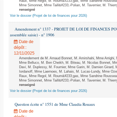
Raux, Mme Regol, M. Roum&#233;gas, Mme Sandrine Rousseau
Mme Simonnet, Mme Taill&#233;-Polian, M. Tavernier, M. Thierry
renseigné
Voir le dossier (Projet de loi de finances pour 2026)
Amendement n° 1337 - PROJET DE LOI DE FINANCES POUR 2
assemblée saisie) - n° 1906
Date de
dépôt :
12/11/2025
Amendement de M. Arnaud Bonnet, M. Amirshahi, Mme Arrighi, 
Mme Belluco, M. Ben Cheikh, M. Biteau, M. Nicolas Bonnet, Mm
Davi, M. Duplessy, M. Fournier, Mme Garin, M. Damien Girard,
Iordanoff, Mme Laernoes, M. Lahais, M. Lucas-Lundy, Mme Oz
Raux, Mme Regol, M. Roum&#233;gas, Mme Sandrine Rousseau
Mme Simonnet, Mme Taill&#233;-Polian, M. Tavernier, M. Thierry
renseigné
Voir le dossier (Projet de loi de finances pour 2026)
Question écrite n° 1551 de Mme Claudia Rouaux
Date de
dépôt :