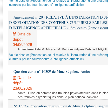
Voir le dossier (Proposition de loi relative à l’instauration d’une présom
Rapports d'enquête
culturels par les fournisseurs d’intelligence artificielle)
Rapports législatifs
Rapports sur l'application des lois
Amendement n° 20 - RELATIVE À L'INSTAURATION D'
Baromètre de l’application des lois
D'EXPLOITATION DES CONTENUS CULTURELS PAR LES
D'INTELLIGENCE ARTIFICIELLE - 1ère lecture (2ème assemblé
Dossiers législatifs
Date de
Budget et sécurité sociale
dépôt :
04/06/2026
Questions écrites et orales
Amendement de M. Midy et M. Bothorel - Après l'article UNIQUE
Comptes rendus des débats
Voir le dossier (Proposition de loi relative à l’instauration d’une présom
culturels par les fournisseurs d’intelligence artificielle)
Question écrite n° 16309 de Mme Ségolène Amiot
Date de
dépôt :
23/06/2026
santé - Prise en compte des troubles psychiatriques dans le plan
des troubles psychiatriques dans le plan national canicule
N° 1385 - Proposition de résolution de Mme Delphine Lingem