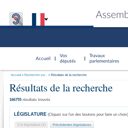
Assemb
Accèder à
la page
Vos
Travaux
Accueil
d'accueil
députés
parlementaires
Vous
Accueil
Recherche sur...
Résultats de la recherche
êtes
Résultats de la recherche
Général
ici
CONNEX
TRAVA
CONNA
DÉC
:
166755
résultats trouvés
LÉGISLATURE
(Cliquez sur l'un des boutons pour faire un choix
17e législature (X)
Précédentes législatures