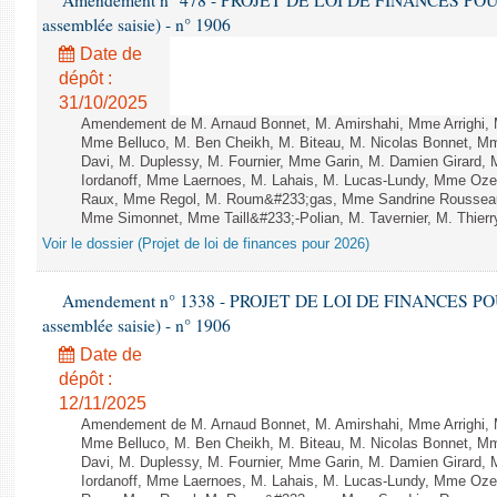
Amendement n° 478 - PROJET DE LOI DE FINANCES POUR 20
assemblée saisie) - n° 1906
Date de
dépôt :
31/10/2025
Amendement de M. Arnaud Bonnet, M. Amirshahi, Mme Arrighi, 
Mme Belluco, M. Ben Cheikh, M. Biteau, M. Nicolas Bonnet, Mm
Davi, M. Duplessy, M. Fournier, Mme Garin, M. Damien Girard,
Iordanoff, Mme Laernoes, M. Lahais, M. Lucas-Lundy, Mme Oz
Raux, Mme Regol, M. Roum&#233;gas, Mme Sandrine Rousseau
Mme Simonnet, Mme Taill&#233;-Polian, M. Tavernier, M. Thierry
Voir le dossier (Projet de loi de finances pour 2026)
Amendement n° 1338 - PROJET DE LOI DE FINANCES POUR 2
assemblée saisie) - n° 1906
Date de
dépôt :
12/11/2025
Amendement de M. Arnaud Bonnet, M. Amirshahi, Mme Arrighi, 
Mme Belluco, M. Ben Cheikh, M. Biteau, M. Nicolas Bonnet, Mm
Davi, M. Duplessy, M. Fournier, Mme Garin, M. Damien Girard,
Iordanoff, Mme Laernoes, M. Lahais, M. Lucas-Lundy, Mme Oz