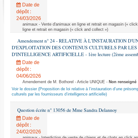
Rapports d'enquête
Date de
Rapports législatifs
dépôt :
Rapports sur l'application des lois
24/03/2026
Baromètre de l’application des lois
animaux - Vente d'animaux en ligne et retrait en magasin (« click
ligne et retrait en magasin (« click and collect »)
Amendement n° 24 - RELATIVE À L'INSTAURATION D'
Dossiers législatifs
D'EXPLOITATION DES CONTENUS CULTURELS PAR LES
Budget et sécurité sociale
D'INTELLIGENCE ARTIFICIELLE - 1ère lecture (2ème assemblé
Questions écrites et orales
Date de
Comptes rendus des débats
dépôt :
04/06/2026
Amendement de M. Bothorel - Article UNIQUE -
Non renseigné
Voir le dossier (Proposition de loi relative à l’instauration d’une présom
culturels par les fournisseurs d’intelligence artificielle)
Question écrite n° 13056 de Mme Sandra Delannoy
Date de
dépôt :
24/02/2026
animaux - Interdiction de vente de chiens et de chats en click and