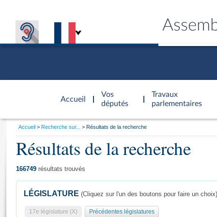
Assemb
Accèder à
la page
Vos
Travaux
Accueil
d'accueil
députés
parlementaires
Vous
Accueil
Recherche sur...
Résultats de la recherche
êtes
Résultats de la recherche
Général
ici
CONNEX
TRAVA
CONNA
DÉC
:
166749
résultats trouvés
LÉGISLATURE
(Cliquez sur l'un des boutons pour faire un choix
17e législature (X)
Précédentes législatures