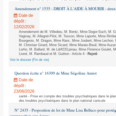
Amendement n° 1535 - DROIT À L'AIDE À MOURIR - deuxièm
Date de
dépôt :
12/02/2026
Amendement de M. Villedieu, M. Bentz, Mme Dogor-Such, M. G
Vaginay, M. Allegret-Pilot, M. Tesson, Mme Laporte, Mme Rimbe
Bourgeois, M. Dragon, Mme Ranc, Mme Joubert, Mme Lechon, M
M. Christian Girard, Mme Sicard, Mme Marais-Beuil, Mme Au
Lorho, M. Ballard, M. de L&#233;pinau, Mme Florence Goulet, 
Lioret, M. Rambaud et M. Guitton - Article 4 -
Rejeté
Voir le dossier (Fin de vie)
Question écrite n° 16309 de Mme Ségolène Amiot
Date de
dépôt :
23/06/2026
santé - Prise en compte des troubles psychiatriques dans le plan
des troubles psychiatriques dans le plan national canicule
N° 2435 - Proposition de loi de Mme Lisa Belluco pour protége
surexposition aux écrans