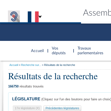
Assemb
Accèder à
la page
Vos
Travaux
Accueil
d'accueil
députés
parlementaires
Vous
Accueil
Recherche sur...
Résultats de la recherche
êtes
Résultats de la recherche
Général
ici
CONNEX
TRAVA
CONNA
DÉC
:
166750
résultats trouvés
LÉGISLATURE
(Cliquez sur l'un des boutons pour faire un choix
17e législature (X)
Précédentes législatures