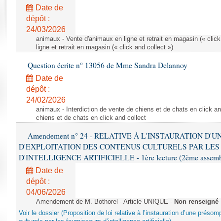
Rapports d'enquête
Date de
Rapports législatifs
dépôt :
Rapports sur l'application des lois
24/03/2026
Baromètre de l’application des lois
animaux - Vente d'animaux en ligne et retrait en magasin (« click
ligne et retrait en magasin (« click and collect »)
Question écrite n° 13056 de Mme Sandra Delannoy
Dossiers législatifs
Date de
Budget et sécurité sociale
dépôt :
Questions écrites et orales
24/02/2026
Comptes rendus des débats
animaux - Interdiction de vente de chiens et de chats en click and
chiens et de chats en click and collect
Amendement n° 24 - RELATIVE À L'INSTAURATION D'
D'EXPLOITATION DES CONTENUS CULTURELS PAR LES
D'INTELLIGENCE ARTIFICIELLE - 1ère lecture (2ème assemblé
Date de
dépôt :
04/06/2026
Amendement de M. Bothorel - Article UNIQUE -
Non renseigné
Voir le dossier (Proposition de loi relative à l’instauration d’une présom