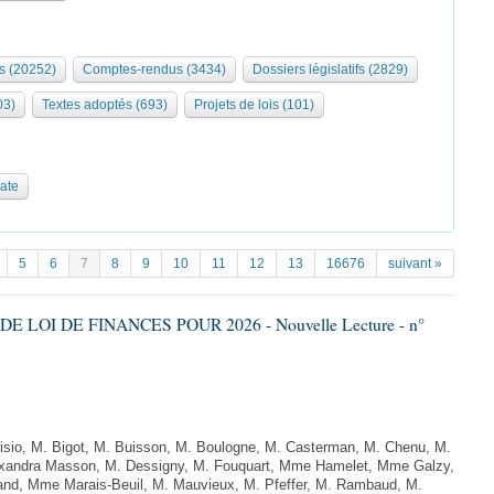
s (20252)
Comptes-rendus (3434)
Dossiers législatifs (2829)
03)
Textes adoptés (693)
Projets de lois (101)
date
5
6
7
8
9
10
11
12
13
16676
suivant »
DE LOI DE FINANCES POUR 2026 - Nouvelle Lecture - n°
sio, M. Bigot, M. Buisson, M. Boulogne, M. Casterman, M. Chenu, M.
exandra Masson, M. Dessigny, M. Fouquart, Mme Hamelet, Mme Galzy,
rand, Mme Marais-Beuil, M. Mauvieux, M. Pfeffer, M. Rambaud, M.