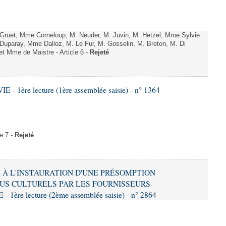
uet, Mme Corneloup, M. Neuder, M. Juvin, M. Hetzel, Mme Sylvie
uparay, Mme Dalloz, M. Le Fur, M. Gosselin, M. Breton, M. Di
t Mme de Maistre - Article 6 -
Rejeté
- 1ère lecture (1ère assemblée saisie) - n° 1364
e 7 -
Rejeté
VE À L'INSTAURATION D'UNE PRÉSOMPTION
US CULTURELS PAR LES FOURNISSEURS
re lecture (2ème assemblée saisie) - n° 2864