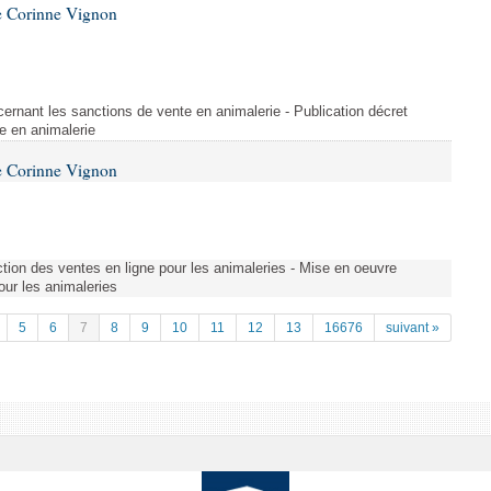
e Corinne Vignon
ernant les sanctions de vente en animalerie - Publication décret
e en animalerie
e Corinne Vignon
tion des ventes en ligne pour les animaleries - Mise en oeuvre
our les animaleries
5
6
7
8
9
10
11
12
13
16676
suivant »