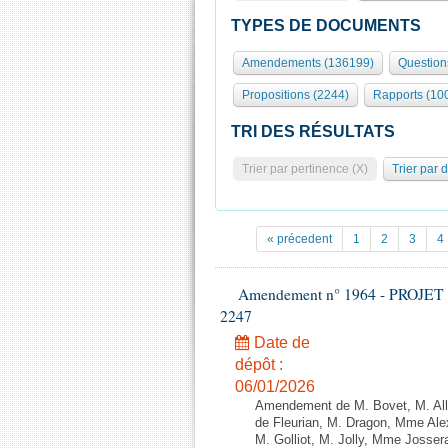
TYPES DE DOCUMENTS
Amendements (136199)
Question
Propositions (2244)
Rapports (10
TRI DES RÉSULTATS
Trier par pertinence (X)
Trier par 
« précedent
1
2
3
4
Amendement n° 1964 - PROJET 
2247
Date de
dépôt :
06/01/2026
Amendement de M. Bovet, M. Alli
de Fleurian, M. Dragon, Mme Al
M. Golliot, M. Jolly, Mme Josse