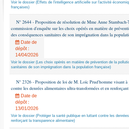
Rapports d'enquête
Voir le dossier (Effets de l'intelligence artificielle sur l'activité économ
françaises)
Rapports législatifs
Rapports sur l'application des lois
N° 2644 - Proposition de résolution de Mme Anne Stambach-Ter
Baromètre de l’application des lois
commission d'enquête sur les choix opérés en matière de préventi
des conséquences sanitaires de son imprégnation dans la populati
Dossiers législatifs
Date de
Budget et sécurité sociale
dépôt :
Questions écrites et orales
14/04/2026
Comptes rendus des débats
Voir le dossier (Les choix opérés en matière de prévention de la poll
sanitaires de son imprégnation dans la population française)
N° 2326 - Proposition de loi de M. Loïc Prud'homme visant à pr
contre les denrées alimentaires ultra-transformées et en renforçant
Date de
dépôt :
13/01/2026
Voir le dossier (Protéger la santé publique en luttant contre les denrée
renforçant la transparence alimentaire)