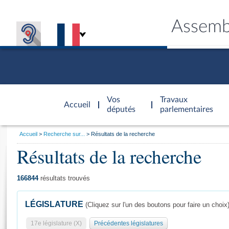
Assemb
Accèder à
la page
Vos
Travaux
Accueil
d'accueil
députés
parlementaires
Vous
Accueil
Recherche sur...
Résultats de la recherche
êtes
Résultats de la recherche
Général
ici
CONNEX
TRAVA
CONNA
DÉC
:
166844
résultats trouvés
LÉGISLATURE
(Cliquez sur l'un des boutons pour faire un choix
17e législature (X)
Précédentes législatures