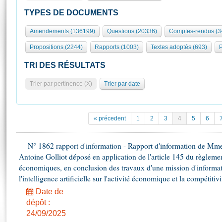
S'id
Présidence
Séance publique
Rôle et pouvoirs de l'Assemblée
Visiter l'Assemblée
TYPES DE DOCUMENTS
Fiches « Connaissance de l’Assemblée »
577 députés
Commissions et autres organes
Visite virtuelle du palais Bourbon
Amendements (136199)
Questions (20336)
Comptes-rendus (3
Organisation de l'Assemblée
Groupes politiques
Europe et International
Assister à une séance
Mot
Propositions (2244)
Rapports (1003)
Textes adoptés (693)
P
Présidence
Conférence des Présidents
Bureau
Collège des Ques
Élections législatives
Contrôle et évaluation
Accès des chercheurs à l’Assemblée
TRI DES RÉSULTATS
Congrès
Les évènements
S'inscrire
Trier par pertinence (X)
Trier par date
Pétitions
Statistiques et chiffres clés
Transparence et déontologie
Vous n'ave
Patrimoine
E
Documents de référence
« précedent
1
2
3
4
5
6
La Bibliothèque
( Constitution | Règlement de l'Assemblée ... )
Documents parlementaires
Les archives
N° 1862 rapport d'information - Rapport d'information de M
Projets de loi
Contacts et plan d'accès
Antoine Golliot déposé en application de l'article 145 du règlemen
Propositions de loi
Histoire
économiques, en conclusion des travaux d'une mission d'informati
Photos libres de droit
Amendements
l'intelligence artificielle sur l'activité économique et la compétitiv
Juniors
Textes adoptés
Date de
Anciennes législatures
dépôt :
Liens vers les sites publics
Rapports d'information
24/09/2025