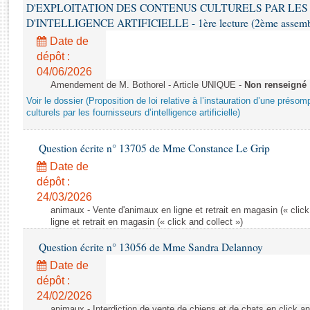
Rapports d'enquête
D'EXPLOITATION DES CONTENUS CULTURELS PAR LES
Rapports législatifs
D'INTELLIGENCE ARTIFICIELLE - 1ère lecture (2ème assemblé
Rapports sur l'application des lois
Date de
Baromètre de l’application des lois
dépôt :
04/06/2026
Amendement de M. Bothorel - Article UNIQUE -
Non renseigné
Dossiers législatifs
Voir le dossier (Proposition de loi relative à l’instauration d’une présom
Budget et sécurité sociale
culturels par les fournisseurs d’intelligence artificielle)
Questions écrites et orales
Question écrite n° 13705 de Mme Constance Le Grip
Comptes rendus des débats
Date de
dépôt :
24/03/2026
animaux - Vente d'animaux en ligne et retrait en magasin (« click
ligne et retrait en magasin (« click and collect »)
Question écrite n° 13056 de Mme Sandra Delannoy
Date de
dépôt :
24/02/2026
animaux - Interdiction de vente de chiens et de chats en click and