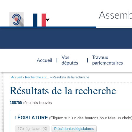
Assemb
Accèder à
la page
Vos
Travaux
Accueil
d'accueil
députés
parlementaires
Vous
Accueil
Recherche sur...
Résultats de la recherche
êtes
Résultats de la recherche
Général
ici
CONNEX
TRAVA
CONNA
DÉC
:
166755
résultats trouvés
LÉGISLATURE
(Cliquez sur l'un des boutons pour faire un choix
17e législature (X)
Précédentes législatures