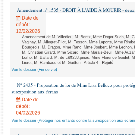
Amendement n° 1535 - DROIT À L'AIDE À MOURIR - deuxièm
Date de
dépôt :
12/02/2026
Amendement de M. Villedieu, M. Bentz, Mme Dogor-Such, M. G
Vaginay, M. Allegret-Pilot, M. Tesson, Mme Laporte, Mme Rimbe
Bourgeois, M. Dragon, Mme Ranc, Mme Joubert, Mme Lechon, M
M. Christian Girard, Mme Sicard, Mme Marais-Beuil, Mme Au
Lorho, M. Ballard, M. de L&#233;pinau, Mme Florence Goulet, 
Lioret, M. Rambaud et M. Guitton - Article 4 -
Rejeté
Voir le dossier (Fin de vie)
N° 2435 - Proposition de loi de Mme Lisa Belluco pour protége
surexposition aux écrans
Date de
dépôt :
04/02/2026
Voir le dossier (Protéger nos enfants contre la surexposition aux écran