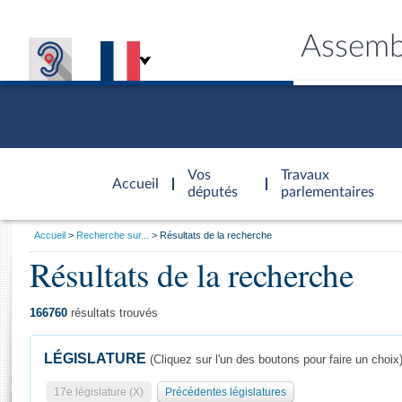
Assemb
Accèder à
la page
Vos
Travaux
Accueil
d'accueil
députés
parlementaires
Vous
Accueil
Recherche sur...
Résultats de la recherche
êtes
Résultats de la recherche
Général
ici
CONNEX
TRAVA
CONNA
DÉC
:
166760
résultats trouvés
LÉGISLATURE
(Cliquez sur l'un des boutons pour faire un choix
17e législature (X)
Précédentes législatures