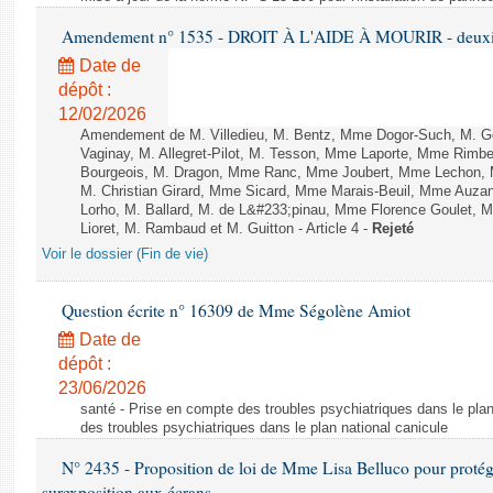
Amendement n° 1535 - DROIT À L'AIDE À MOURIR - deuxièm
Date de
dépôt :
12/02/2026
Amendement de M. Villedieu, M. Bentz, Mme Dogor-Such, M. G
Vaginay, M. Allegret-Pilot, M. Tesson, Mme Laporte, Mme Rimbe
Bourgeois, M. Dragon, Mme Ranc, Mme Joubert, Mme Lechon, M
M. Christian Girard, Mme Sicard, Mme Marais-Beuil, Mme Au
Lorho, M. Ballard, M. de L&#233;pinau, Mme Florence Goulet, 
Lioret, M. Rambaud et M. Guitton - Article 4 -
Rejeté
Voir le dossier (Fin de vie)
Question écrite n° 16309 de Mme Ségolène Amiot
Date de
dépôt :
23/06/2026
santé - Prise en compte des troubles psychiatriques dans le plan
des troubles psychiatriques dans le plan national canicule
N° 2435 - Proposition de loi de Mme Lisa Belluco pour protége
surexposition aux écrans