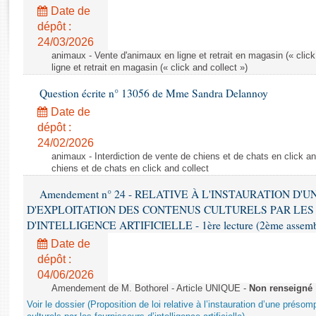
Rapports d'enquête
Date de
Rapports législatifs
dépôt :
Rapports sur l'application des lois
24/03/2026
Baromètre de l’application des lois
animaux - Vente d'animaux en ligne et retrait en magasin (« click
ligne et retrait en magasin (« click and collect »)
Question écrite n° 13056 de Mme Sandra Delannoy
Dossiers législatifs
Date de
Budget et sécurité sociale
dépôt :
Questions écrites et orales
24/02/2026
Comptes rendus des débats
animaux - Interdiction de vente de chiens et de chats en click and
chiens et de chats en click and collect
Amendement n° 24 - RELATIVE À L'INSTAURATION D'
D'EXPLOITATION DES CONTENUS CULTURELS PAR LES
D'INTELLIGENCE ARTIFICIELLE - 1ère lecture (2ème assemblé
Date de
dépôt :
04/06/2026
Amendement de M. Bothorel - Article UNIQUE -
Non renseigné
Voir le dossier (Proposition de loi relative à l’instauration d’une présom