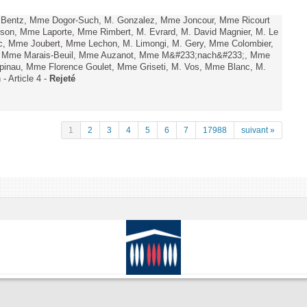
. Bentz, Mme Dogor-Such, M. Gonzalez, Mme Joncour, Mme Ricourt
Tesson, Mme Laporte, Mme Rimbert, M. Evrard, M. David Magnier, M. Le
c, Mme Joubert, Mme Lechon, M. Limongi, M. Gery, Mme Colombier,
rd, Mme Marais-Beuil, Mme Auzanot, Mme M&#233;nach&#233;, Mme
;pinau, Mme Florence Goulet, Mme Griseti, M. Vos, Mme Blanc, M.
- Article 4 -
Rejeté
1
2
3
4
5
6
7
17988
suivant »