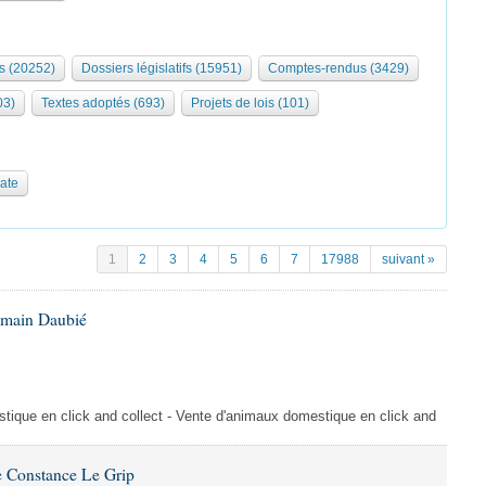
s (20252)
Dossiers législatifs (15951)
Comptes-rendus (3429)
03)
Textes adoptés (693)
Projets de lois (101)
date
1
2
3
4
5
6
7
17988
suivant »
omain Daubié
ique en click and collect - Vente d'animaux domestique en click and
 Constance Le Grip