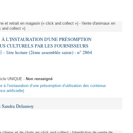
e et retrait en magasin (« click and collect ») - Vente d'animaux en
k and collect »)
VE À L'INSTAURATION D'UNE PRÉSOMPTION
US CULTURELS PAR LES FOURNISSEURS
re lecture (2ème assemblée saisie) - n° 2864
ticle UNIQUE -
Non renseigné
ive à l’instauration d’une présomption d’utilisation des contenus
ce artificielle)
e Sandra Delannoy
 chiens et de chats en click and collect - Interdiction de vente de