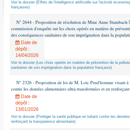
Rapports d'enquête
Voir le dossier (Effets de l'intelligence artificielle sur l'activité économ
françaises)
Rapports législatifs
Rapports sur l'application des lois
N° 2644 - Proposition de résolution de Mme Anne Stambach-Ter
Baromètre de l’application des lois
commission d'enquête sur les choix opérés en matière de préventi
des conséquences sanitaires de son imprégnation dans la populati
Dossiers législatifs
Date de
Budget et sécurité sociale
dépôt :
Questions écrites et orales
14/04/2026
Comptes rendus des débats
Voir le dossier (Les choix opérés en matière de prévention de la poll
sanitaires de son imprégnation dans la population française)
N° 2326 - Proposition de loi de M. Loïc Prud'homme visant à pr
contre les denrées alimentaires ultra-transformées et en renforçant
Date de
dépôt :
13/01/2026
Voir le dossier (Protéger la santé publique en luttant contre les denrée
renforçant la transparence alimentaire)