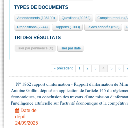
S'id
Présidence
Séance publique
Rôle et pouvoirs de l'Assemblée
Visiter l'Assemblée
TYPES DE DOCUMENTS
Fiches « Connaissance de l’Assemblée »
577 députés
Commissions et autres organes
Visite virtuelle du palais Bourbon
Amendements (136199)
Questions (20252)
Comptes-rendus (3
Organisation de l'Assemblée
Groupes politiques
Europe et International
Assister à une séance
Mot
Propositions (2244)
Rapports (1003)
Textes adoptés (693)
P
Présidence
Conférence des Présidents
Bureau
Collège des Ques
Élections législatives
Contrôle et évaluation
Accès des chercheurs à l’Assemblée
TRI DES RÉSULTATS
Congrès
Les évènements
S'inscrire
Trier par pertinence (X)
Trier par date
Pétitions
Statistiques et chiffres clés
Transparence et déontologie
Vous n'ave
Patrimoine
E
Documents de référence
« précedent
1
2
3
4
5
6
La Bibliothèque
( Constitution | Règlement de l'Assemblée ... )
Documents parlementaires
Les archives
N° 1862 rapport d'information - Rapport d'information de M
Projets de loi
Contacts et plan d'accès
Antoine Golliot déposé en application de l'article 145 du règlemen
Propositions de loi
Histoire
économiques, en conclusion des travaux d'une mission d'informati
Photos libres de droit
Amendements
l'intelligence artificielle sur l'activité économique et la compétitiv
Juniors
Textes adoptés
Date de
Anciennes législatures
dépôt :
Liens vers les sites publics
Rapports d'information
24/09/2025