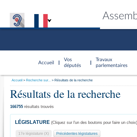
Assemb
Accèder à
la page
Vos
Travaux
Accueil
d'accueil
députés
parlementaires
Vous
Accueil
Recherche sur...
Résultats de la recherche
êtes
Résultats de la recherche
Général
ici
CONNEX
TRAVA
CONNA
DÉC
:
166755
résultats trouvés
LÉGISLATURE
(Cliquez sur l'un des boutons pour faire un choix
17e législature (X)
Précédentes législatures