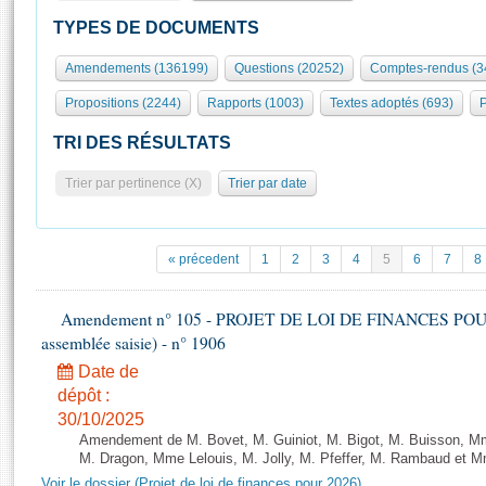
S'id
Présidence
Séance publique
Rôle et pouvoirs de l'Assemblée
Visiter l'Assemblée
TYPES DE DOCUMENTS
Fiches « Connaissance de l’Assemblée »
577 députés
Commissions et autres organes
Visite virtuelle du palais Bourbon
Amendements (136199)
Questions (20252)
Comptes-rendus (3
Organisation de l'Assemblée
Groupes politiques
Europe et International
Assister à une séance
Mot
Propositions (2244)
Rapports (1003)
Textes adoptés (693)
P
Présidence
Conférence des Présidents
Bureau
Collège des Ques
Élections législatives
Contrôle et évaluation
Accès des chercheurs à l’Assemblée
TRI DES RÉSULTATS
Congrès
Les évènements
S'inscrire
Trier par pertinence (X)
Trier par date
Pétitions
Statistiques et chiffres clés
Transparence et déontologie
Vous n'ave
Patrimoine
E
Documents de référence
« précedent
1
2
3
4
5
6
7
8
La Bibliothèque
( Constitution | Règlement de l'Assemblée ... )
Documents parlementaires
Les archives
Amendement n° 105 - PROJET DE LOI DE FINANCES POUR 20
Projets de loi
Contacts et plan d'accès
assemblée saisie) - n° 1906
Propositions de loi
Histoire
Photos libres de droit
Date de
Amendements
Juniors
dépôt :
Textes adoptés
30/10/2025
Anciennes législatures
Amendement de M. Bovet, M. Guiniot, M. Bigot, M. Buisson, Mm
Liens vers les sites publics
M. Dragon, Mme Lelouis, M. Jolly, M. Pfeffer, M. Rambaud et Mm
Rapports d'information
Voir le dossier (Projet de loi de finances pour 2026)