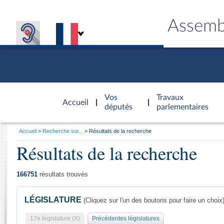
Assemb
Accèder à
la page
Vos
Travaux
Accueil
d'accueil
députés
parlementaires
Vous
Accueil
Recherche sur...
Résultats de la recherche
êtes
Résultats de la recherche
Général
ici
CONNEX
TRAVA
CONNA
DÉC
:
166751
résultats trouvés
LÉGISLATURE
(Cliquez sur l'un des boutons pour faire un choix
17e législature (X)
Précédentes législatures