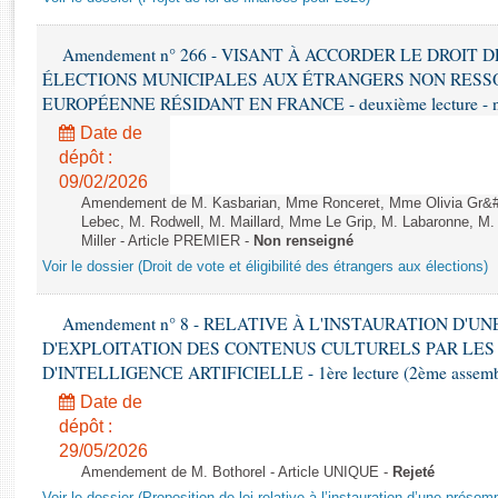
Rapports d'enquête
Rapports législatifs
Amendement n° 266 - VISANT À ACCORDER LE DROIT D
Rapports sur l'application des lois
ÉLECTIONS MUNICIPALES AUX ÉTRANGERS NON RESSO
Baromètre de l’application des lois
EUROPÉENNE RÉSIDANT EN FRANCE - deuxième lecture - n
Date de
Dossiers législatifs
dépôt :
Budget et sécurité sociale
09/02/2026
Amendement de M. Kasbarian, Mme Ronceret, Mme Olivia Gr&#2
Questions écrites et orales
Lebec, M. Rodwell, M. Maillard, Mme Le Grip, M. Labaronne, 
Comptes rendus des débats
Miller - Article PREMIER -
Non renseigné
Voir le dossier (Droit de vote et éligibilité des étrangers aux élections)
Amendement n° 8 - RELATIVE À L'INSTAURATION D'
D'EXPLOITATION DES CONTENUS CULTURELS PAR LES
D'INTELLIGENCE ARTIFICIELLE - 1ère lecture (2ème assemblé
Date de
dépôt :
29/05/2026
Amendement de M. Bothorel - Article UNIQUE -
Rejeté