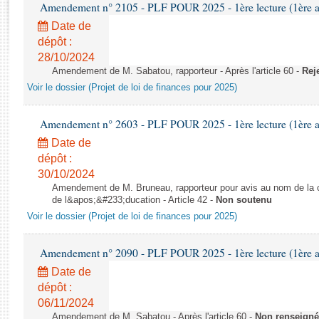
Rapports d'enquête
Amendement n° 2105 - PLF POUR 2025 - 1ère lecture (1ère as
Rapports législatifs
Date de
Rapports sur l'application des lois
dépôt :
28/10/2024
Baromètre de l’application des lois
Amendement de M. Sabatou, rapporteur - Après l'article 60 -
Rej
Voir le dossier (Projet de loi de finances pour 2025)
Dossiers législatifs
Budget et sécurité sociale
Amendement n° 2603 - PLF POUR 2025 - 1ère lecture (1ère as
Questions écrites et orales
Date de
Comptes rendus des débats
dépôt :
30/10/2024
Amendement de M. Bruneau, rapporteur pour avis au nom de la co
de l&apos;&#233;ducation - Article 42 -
Non soutenu
Voir le dossier (Projet de loi de finances pour 2025)
Amendement n° 2090 - PLF POUR 2025 - 1ère lecture (1ère as
Date de
dépôt :
06/11/2024
Amendement de M. Sabatou - Après l'article 60 -
Non renseigné