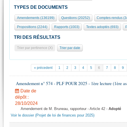
S'id
Présidence
Séance publique
Rôle et pouvoirs de l'Assemblée
Visiter l'Assemblée
TYPES DE DOCUMENTS
Fiches « Connaissance de l’Assemblée »
577 députés
Commissions et autres organes
Visite virtuelle du palais Bourbon
Amendements (136199)
Questions (20252)
Comptes-rendus (3
Organisation de l'Assemblée
Groupes politiques
Europe et International
Assister à une séance
Mot
Propositions (2244)
Rapports (1003)
Textes adoptés (693)
P
Présidence
Conférence des Présidents
Bureau
Collège des Ques
Élections législatives
Contrôle et évaluation
Accès des chercheurs à l’Assemblée
TRI DES RÉSULTATS
Congrès
Les évènements
S'inscrire
Trier par pertinence (X)
Trier par date
Pétitions
Statistiques et chiffres clés
Transparence et déontologie
Vous n'ave
Patrimoine
E
Documents de référence
« précedent
1
2
3
4
5
6
7
8
9
La Bibliothèque
( Constitution | Règlement de l'Assemblée ... )
Documents parlementaires
Les archives
Amendement n° 574 - PLF POUR 2025 - 1ère lecture (1ère ass
Projets de loi
Contacts et plan d'accès
Date de
Propositions de loi
Histoire
Photos libres de droit
dépôt :
Amendements
Juniors
28/10/2024
Textes adoptés
Amendement de M. Bruneau, rapporteur - Article 42 -
Adopté
Anciennes législatures
Voir le dossier (Projet de loi de finances pour 2025)
Liens vers les sites publics
Rapports d'information