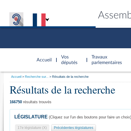
Assemb
Accèder à
la page
Vos
Travaux
Accueil
d'accueil
députés
parlementaires
Vous
Accueil
Recherche sur...
Résultats de la recherche
êtes
Résultats de la recherche
Général
ici
CONNEX
TRAVA
CONNA
DÉC
:
166750
résultats trouvés
LÉGISLATURE
(Cliquez sur l'un des boutons pour faire un choix
17e législature (X)
Précédentes législatures