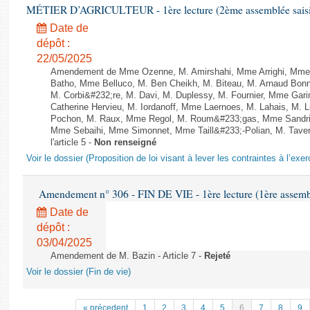
MÉTIER D’AGRICULTEUR - 1ère lecture (2ème assemblée saisie
Date de
dépôt :
22/05/2025
Amendement de Mme Ozenne, M. Amirshahi, Mme Arrighi, Mme 
Batho, Mme Belluco, M. Ben Cheikh, M. Biteau, M. Arnaud Bonn
M. Corbi&#232;re, M. Davi, M. Duplessy, M. Fournier, Mme Gar
Catherine Hervieu, M. Iordanoff, Mme Laernoes, M. Lahais, M.
Pochon, M. Raux, Mme Regol, M. Roum&#233;gas, Mme Sandri
Mme Sebaihi, Mme Simonnet, Mme Taill&#233;-Polian, M. Tavern
l'article 5 -
Non renseigné
Voir le dossier (Proposition de loi visant à lever les contraintes à l’exer
Amendement n° 306 - FIN DE VIE - 1ère lecture (1ère assembl
Date de
dépôt :
03/04/2025
Amendement de M. Bazin - Article 7 -
Rejeté
Voir le dossier (Fin de vie)
« précedent
1
2
3
4
5
6
7
8
9