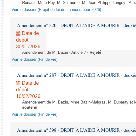
Rapports d'enquête
Renault, Mme Roy, M. Salmon et M. Jean-Philippe Tanguy - Arti
Rapports législatifs
Voir le dossier (Projet de loi de finances pour 2026)
Rapports sur l'application des lois
Baromètre de l’application des lois
Amendement n° 320 - DROIT À L'AIDE À MOURIR - deuxième
Date de
dépôt :
Dossiers législatifs
30/01/2026
Budget et sécurité sociale
Amendement de M. Bazin - Article 7 -
Rejeté
Questions écrites et orales
Voir le dossier (Fin de vie)
Comptes rendus des débats
Amendement n° 287 - DROIT À L'AIDE À MOURIR - deuxième
Date de
dépôt :
10/02/2026
Amendement de M. Bazin, Mme Bazin-Malgras, M. Duparay et Mm
soutenu
Voir le dossier (Fin de vie)
Amendement n° 398 - DROIT À L'AIDE À MOURIR - deuxième