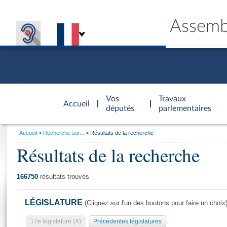
Assemb
Accèder à
la page
Vos
Travaux
Accueil
d'accueil
députés
parlementaires
Vous
Accueil
Recherche sur...
Résultats de la recherche
êtes
Résultats de la recherche
Général
ici
CONNEX
TRAVA
CONNA
DÉC
:
166750
résultats trouvés
LÉGISLATURE
(Cliquez sur l'un des boutons pour faire un choix
17e législature (X)
Précédentes législatures