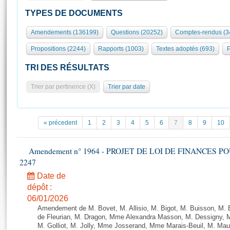
S'id
Présidence
Séance publique
Rôle et pouvoirs de l'Assemblée
Visiter l'Assemblée
TYPES DE DOCUMENTS
Fiches « Connaissance de l’Assemblée »
577 députés
Commissions et autres organes
Visite virtuelle du palais Bourbon
Amendements (136199)
Questions (20252)
Comptes-rendus (3
Organisation de l'Assemblée
Groupes politiques
Europe et International
Assister à une séance
Mot
Propositions (2244)
Rapports (1003)
Textes adoptés (693)
P
Présidence
Conférence des Présidents
Bureau
Collège des Ques
Élections législatives
Contrôle et évaluation
Accès des chercheurs à l’Assemblée
TRI DES RÉSULTATS
Congrès
Les évènements
S'inscrire
Trier par pertinence (X)
Trier par date
Pétitions
Statistiques et chiffres clés
Transparence et déontologie
Vous n'ave
Patrimoine
E
Documents de référence
« précedent
1
2
3
4
5
6
7
8
9
10
La Bibliothèque
( Constitution | Règlement de l'Assemblée ... )
Documents parlementaires
Les archives
Amendement n° 1964 - PROJET DE LOI DE FINANCES POUR 
Projets de loi
Contacts et plan d'accès
2247
Propositions de loi
Histoire
Photos libres de droit
Date de
Amendements
Juniors
dépôt :
Textes adoptés
06/01/2026
Anciennes législatures
Amendement de M. Bovet, M. Allisio, M. Bigot, M. Buisson, M.
Liens vers les sites publics
de Fleurian, M. Dragon, Mme Alexandra Masson, M. Dessigny,
Rapports d'information
M. Golliot, M. Jolly, Mme Josserand, Mme Marais-Beuil, M. Mau