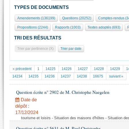
S'id
Présidence
Séance publique
Rôle et pouvoirs de l'Assemblée
Visiter l'Assemblée
TYPES DE DOCUMENTS
Fiches « Connaissance de l’Assemblée »
577 députés
Commissions et autres organes
Visite virtuelle du palais Bourbon
Amendements (136199)
Questions (20252)
Comptes-rendus (3
Organisation de l'Assemblée
Groupes politiques
Europe et International
Assister à une séance
Mot
Propositions (2244)
Rapports (1003)
Textes adoptés (693)
P
Présidence
Conférence des Présidents
Bureau
Collège des Ques
Élections législatives
Contrôle et évaluation
Accès des chercheurs à l’Assemblée
TRI DES RÉSULTATS
Congrès
Les évènements
S'inscrire
Trier par pertinence (X)
Trier par date
Pétitions
Statistiques et chiffres clés
Transparence et déontologie
Vous n'ave
Patrimoine
E
Documents de référence
« précedent
1
14225
14226
14227
14228
14229
1
La Bibliothèque
( Constitution | Règlement de l'Assemblée ... )
Documents parlementaires
14234
14235
14236
14237
14238
16675
suivant »
Les archives
Projets de loi
Contacts et plan d'accès
Question écrite n° 2902 de M. Christophe Naegelen
Propositions de loi
Histoire
Photos libres de droit
Amendements
Date de
Juniors
dépôt :
Textes adoptés
Anciennes législatures
17/12/2024
tourisme et loisirs - Situation des maisons d'hôtes - Situation d
Liens vers les sites publics
Rapports d'information
Question écrite n° 5631 de M. Paul Christophe