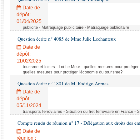
Rapports d'enquête
Date de
Rapports législatifs
dépôt :
Rapports sur l'application des lois
01/04/2025
Baromètre de l’application des lois
publicité - Matraquage publicitaire - Matraquage publicitaire
Question écrite n° 4085 de Mme Julie Lechanteux
Dossiers législatifs
Date de
Budget et sécurité sociale
dépôt :
Questions écrites et orales
11/02/2025
Comptes rendus des débats
tourisme et loisirs - Loi Le Meur : quelles mesures pour protéger
quelles mesures pour protéger l'économie du tourisme?
Question écrite n° 1801 de M. Rodrigo Arenas
Date de
dépôt :
05/11/2024
transports ferroviaires - Situation du fret ferroviaire en France - S
Compte rendu de réunion n° 17 - Délégation aux droits des en
Date de
réunion :