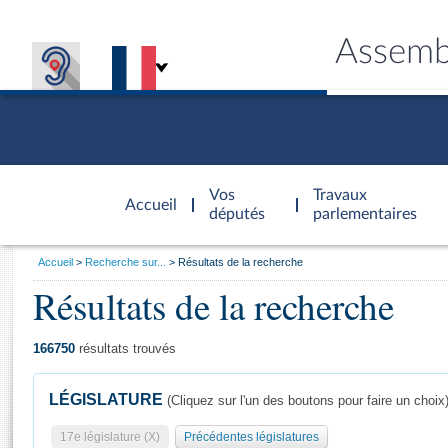
Assemb
Accèder à
la page
Vos
Travaux
Accueil
d'accueil
députés
parlementaires
Vous
Accueil
Recherche sur...
Résultats de la recherche
êtes
Résultats de la recherche
Général
ici
CONNEX
TRAVA
CONNA
DÉC
:
166750
résultats trouvés
LÉGISLATURE
(Cliquez sur l'un des boutons pour faire un choix
17e législature (X)
Précédentes législatures