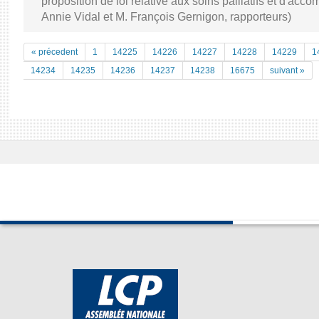
proposition de loi relative aux soins palliatifs et d'a
Annie Vidal et M. François Gernigon, rapporteurs)
« précedent
1
14225
14226
14227
14228
14229
1
14234
14235
14236
14237
14238
16675
suivant »