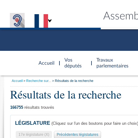
Assemb
Accèder à
la page
Vos
Travaux
Accueil
d'accueil
députés
parlementaires
Vous
Accueil
Recherche sur...
Résultats de la recherche
êtes
Résultats de la recherche
Général
ici
CONNEX
TRAVA
CONNA
DÉC
:
166755
résultats trouvés
LÉGISLATURE
(Cliquez sur l'un des boutons pour faire un choix
17e législature (X)
Précédentes législatures