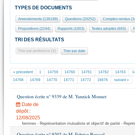
S'id
Présidence
Séance publique
Rôle et pouvoirs de l'Assemblée
Visiter l'Assemblée
TYPES DE DOCUMENTS
Fiches « Connaissance de l’Assemblée »
577 députés
Commissions et autres organes
Visite virtuelle du palais Bourbon
Amendements (136199)
Questions (20252)
Comptes-rendus (3
Organisation de l'Assemblée
Groupes politiques
Europe et International
Assister à une séance
Mot
Propositions (2244)
Rapports (1003)
Textes adoptés (693)
P
Présidence
Conférence des Présidents
Bureau
Collège des Ques
Élections législatives
Contrôle et évaluation
Accès des chercheurs à l’Assemblée
TRI DES RÉSULTATS
Congrès
Les évènements
S'inscrire
Trier par pertinence (X)
Trier par date
Pétitions
Statistiques et chiffres clés
Transparence et déontologie
Vous n'ave
Patrimoine
E
Documents de référence
« précedent
1
14759
14760
14761
14762
14763
1
La Bibliothèque
( Constitution | Règlement de l'Assemblée ... )
Documents parlementaires
14768
14769
14770
14771
14772
16676
suivant »
Les archives
Projets de loi
Contacts et plan d'accès
Question écrite n° 9339 de M. Yannick Monnet
Propositions de loi
Histoire
Photos libres de droit
Amendements
Date de
Juniors
dépôt :
Textes adoptés
Anciennes législatures
12/08/2025
femmes - Représentation mutualiste et objectif de parité - Représ
Liens vers les sites publics
Rapports d'information
Question écrite n° 9202 de M. Fabrice Roussel