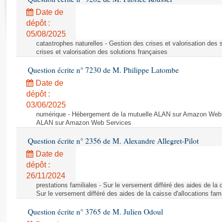
Rapports d'enquête
Date de
Rapports législatifs
dépôt :
Rapports sur l'application des lois
05/08/2025
Baromètre de l’application des lois
catastrophes naturelles - Gestion des crises et valorisation des 
crises et valorisation des solutions françaises
Dossiers législatifs
Question écrite n° 7230 de M. Philippe Latombe
Budget et sécurité sociale
Date de
Questions écrites et orales
dépôt :
03/06/2025
Comptes rendus des débats
numérique - Hébergement de la mutuelle ALAN sur Amazon Web 
ALAN sur Amazon Web Services
Question écrite n° 2356 de M. Alexandre Allegret-Pilot
Date de
dépôt :
26/11/2024
prestations familiales - Sur le versement différé des aides de la 
Sur le versement différé des aides de la caisse d'allocations fam
Question écrite n° 3765 de M. Julien Odoul