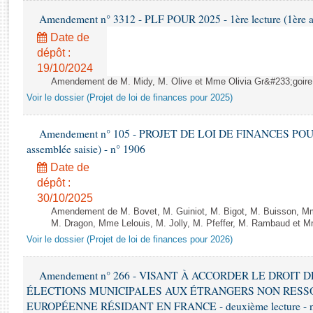
Rapports d'enquête
Amendement n° 3312 - PLF POUR 2025 - 1ère lecture (1ère as
Rapports législatifs
Date de
Rapports sur l'application des lois
dépôt :
Baromètre de l’application des lois
19/10/2024
Amendement de M. Midy, M. Olive et Mme Olivia Gr&#233;goire - 
Dossiers législatifs
Voir le dossier (Projet de loi de finances pour 2025)
Budget et sécurité sociale
Questions écrites et orales
Amendement n° 105 - PROJET DE LOI DE FINANCES POUR 20
assemblée saisie) - n° 1906
Comptes rendus des débats
Date de
dépôt :
30/10/2025
Amendement de M. Bovet, M. Guiniot, M. Bigot, M. Buisson, Mm
M. Dragon, Mme Lelouis, M. Jolly, M. Pfeffer, M. Rambaud et Mm
Voir le dossier (Projet de loi de finances pour 2026)
Amendement n° 266 - VISANT À ACCORDER LE DROIT D
ÉLECTIONS MUNICIPALES AUX ÉTRANGERS NON RESSO
EUROPÉENNE RÉSIDANT EN FRANCE - deuxième lecture - n