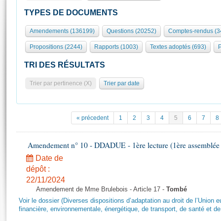
S'id
Présidence
Séance publique
Rôle et pouvoirs de l'Assemblée
Visiter l'Assemblée
TYPES DE DOCUMENTS
Fiches « Connaissance de l’Assemblée »
577 députés
Commissions et autres organes
Visite virtuelle du palais Bourbon
Amendements (136199)
Questions (20252)
Comptes-rendus (3
Organisation de l'Assemblée
Groupes politiques
Europe et International
Assister à une séance
Mot
Propositions (2244)
Rapports (1003)
Textes adoptés (693)
P
Présidence
Conférence des Présidents
Bureau
Collège des Ques
Élections législatives
Contrôle et évaluation
Accès des chercheurs à l’Assemblée
TRI DES RÉSULTATS
Congrès
Les évènements
S'inscrire
Trier par pertinence (X)
Trier par date
Pétitions
Statistiques et chiffres clés
Transparence et déontologie
Vous n'ave
Patrimoine
E
Documents de référence
« précedent
1
2
3
4
5
6
7
8
La Bibliothèque
( Constitution | Règlement de l'Assemblée ... )
Documents parlementaires
Les archives
Amendement n° 10 - DDADUE - 1ère lecture (1ère assemblée s
Projets de loi
Contacts et plan d'accès
Date de
Propositions de loi
Histoire
Photos libres de droit
dépôt :
Amendements
Juniors
22/11/2024
Textes adoptés
Amendement de Mme Brulebois - Article 17 -
Tombé
Anciennes législatures
Voir le dossier (Diverses dispositions d’adaptation au droit de l’Unio
Liens vers les sites publics
financière, environnementale, énergétique, de transport, de santé et de
Rapports d'information