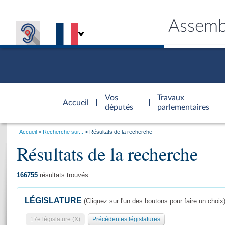
Assemb
Accèder à
la page
Vos
Travaux
Accueil
d'accueil
députés
parlementaires
Vous
Accueil
Recherche sur...
Résultats de la recherche
êtes
Résultats de la recherche
Général
ici
CONNEX
TRAVA
CONNA
DÉC
:
166755
résultats trouvés
LÉGISLATURE
(Cliquez sur l'un des boutons pour faire un choix
17e législature (X)
Précédentes législatures