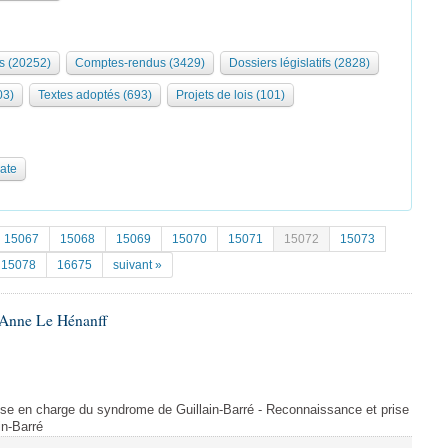
s (20252)
Comptes-rendus (3429)
Dossiers législatifs (2828)
03)
Textes adoptés (693)
Projets de lois (101)
date
15067
15068
15069
15070
15071
15072
15073
15078
16675
suivant »
 Anne Le Hénanff
se en charge du syndrome de Guillain-Barré - Reconnaissance et prise
in-Barré