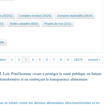
s (20252)
Comptes-rendus (3429)
Dossiers législatifs (2834)
03)
Textes adoptés (693)
Projets de lois (101)
date
dent
1
2
3
4
5
6
7
8
9
16676
suivant »
. Loïc Prud'homme visant à protéger la santé publique en luttant
-transformées et en renforçant la transparence alimentaire
que en luttant contre les denrées alimentaires ultra-transformées et en