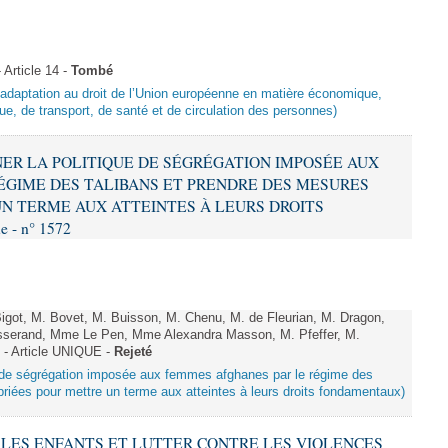
Article 14 -
Tombé
d’adaptation au droit de l’Union européenne en matière économique,
ue, de transport, de santé et de circulation des personnes)
MNER LA POLITIQUE DE SÉGRÉGATION IMPOSÉE AUX
ÉGIME DES TALIBANS ET PRENDRE DES MESURES
N TERME AUX ATTEINTES À LEURS DROITS
 - n° 1572
got, M. Bovet, M. Buisson, M. Chenu, M. de Fleurian, M. Dragon,
serand, Mme Le Pen, Mme Alexandra Masson, M. Pfeffer, M.
- Article UNIQUE -
Rejeté
ue de ségrégation imposée aux femmes afghanes par le régime des
riées pour mettre un terme aux atteintes à leurs droits fondamentaux)
ER LES ENFANTS ET LUTTER CONTRE LES VIOLENCES