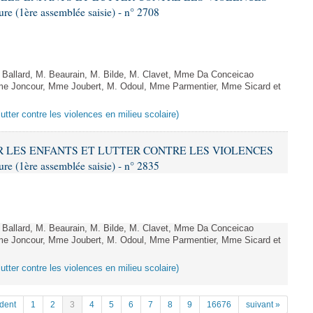
 (1ère assemblée saisie) - n° 2708
allard, M. Beaurain, M. Bilde, M. Clavet, Mme Da Conceicao
Mme Joncour, Mme Joubert, M. Odoul, Mme Parmentier, Mme Sicard et
lutter contre les violences en milieu scolaire)
GER LES ENFANTS ET LUTTER CONTRE LES VIOLENCES
 (1ère assemblée saisie) - n° 2835
allard, M. Beaurain, M. Bilde, M. Clavet, Mme Da Conceicao
Mme Joncour, Mme Joubert, M. Odoul, Mme Parmentier, Mme Sicard et
lutter contre les violences en milieu scolaire)
dent
1
2
3
4
5
6
7
8
9
16676
suivant »