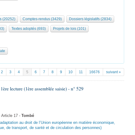
s (20252)
Comptes-rendus (3429)
Dossiers législatifs (2834)
03)
Textes adoptés (693)
Projets de lois (101)
date
2
3
4
5
6
7
8
9
10
11
16676
suivant »
e lecture (1ère assemblée saisie) - n° 529
Article 17 -
Tombé
d’adaptation au droit de l’Union européenne en matière économique,
ue, de transport, de santé et de circulation des personnes)