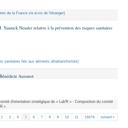
res de la France vis-à-vis de l'étranger)
 Yannick Neuder relative à la prévention des risques sanitaires
es sanitaires liés aux aliments ultratransformés)
Bénédicte Auzanot
omité d'orientation stratégique de « Lab'R » - Composition du comité
'R »
2
3
4
5
6
7
8
9
10
11
16676
suivant »