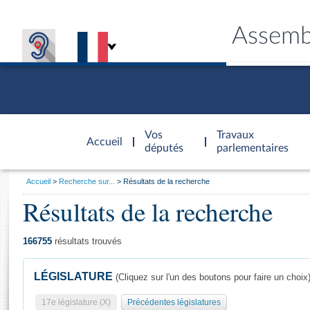
Assemb
Accèder à
la page
Vos
Travaux
Accueil
d'accueil
députés
parlementaires
Vous
Accueil
Recherche sur...
Résultats de la recherche
êtes
Résultats de la recherche
Général
ici
CONNEX
TRAVA
CONNA
DÉC
:
166755
résultats trouvés
LÉGISLATURE
(Cliquez sur l'un des boutons pour faire un choix
17e législature (X)
Précédentes législatures