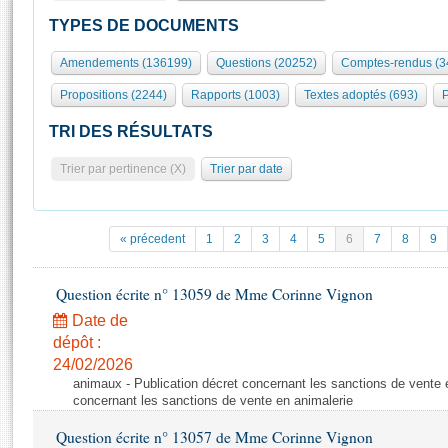
S'id
Présidence
Séance publique
Rôle et pouvoirs de l'Assemblée
Visiter l'Assemblée
TYPES DE DOCUMENTS
Fiches « Connaissance de l’Assemblée »
577 députés
Commissions et autres organes
Visite virtuelle du palais Bourbon
Amendements (136199)
Questions (20252)
Comptes-rendus (3
Organisation de l'Assemblée
Groupes politiques
Europe et International
Assister à une séance
Mot
Propositions (2244)
Rapports (1003)
Textes adoptés (693)
P
Présidence
Conférence des Présidents
Bureau
Collège des Ques
Élections législatives
Contrôle et évaluation
Accès des chercheurs à l’Assemblée
TRI DES RÉSULTATS
Congrès
Les évènements
S'inscrire
Trier par pertinence (X)
Trier par date
Pétitions
Statistiques et chiffres clés
Transparence et déontologie
Vous n'ave
Patrimoine
E
Documents de référence
« précedent
1
2
3
4
5
6
7
8
9
La Bibliothèque
( Constitution | Règlement de l'Assemblée ... )
Documents parlementaires
Les archives
Question écrite n° 13059 de Mme Corinne Vignon
Projets de loi
Contacts et plan d'accès
Date de
Propositions de loi
Histoire
Photos libres de droit
dépôt :
Amendements
Juniors
24/02/2026
Textes adoptés
animaux - Publication décret concernant les sanctions de vente e
Anciennes législatures
concernant les sanctions de vente en animalerie
Liens vers les sites publics
Rapports d'information
Question écrite n° 13057 de Mme Corinne Vignon