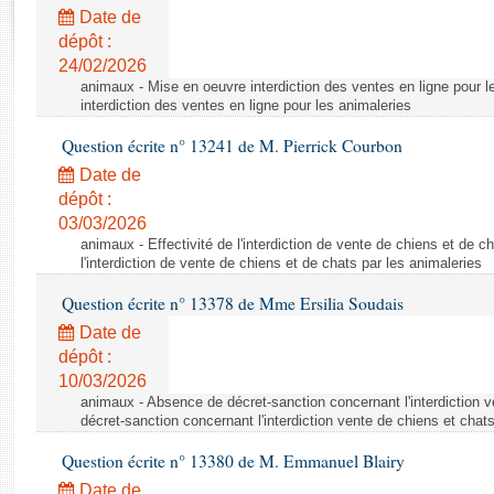
Rapports d'enquête
Date de
Rapports législatifs
dépôt :
Rapports sur l'application des lois
24/02/2026
Baromètre de l’application des lois
animaux - Mise en oeuvre interdiction des ventes en ligne pour l
interdiction des ventes en ligne pour les animaleries
Question écrite n° 13241 de M. Pierrick Courbon
Dossiers législatifs
Date de
Budget et sécurité sociale
dépôt :
Questions écrites et orales
03/03/2026
Comptes rendus des débats
animaux - Effectivité de l'interdiction de vente de chiens et de ch
l'interdiction de vente de chiens et de chats par les animaleries
Question écrite n° 13378 de Mme Ersilia Soudais
Date de
dépôt :
10/03/2026
animaux - Absence de décret-sanction concernant l'interdiction 
décret-sanction concernant l'interdiction vente de chiens et chat
Question écrite n° 13380 de M. Emmanuel Blairy
Date de